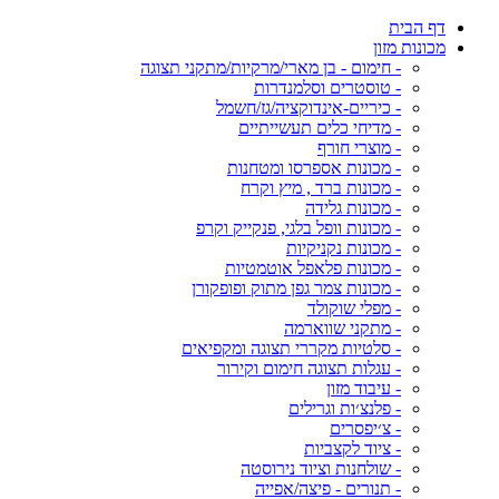
דף הבית
מכונות מזון
- חימום - בן מארי/מרקיות/מתקני תצוגה
- טוסטרים וסלמנדרות
- כיריים-אינדוקציה/גז/חשמל
- מדיחי כלים תעשייתיים
- מוצרי חורף
- מכונות אספרסו ומטחנות
- מכונות ברד , מיץ וקרח
- מכונות גלידה
- מכונות וופל בלגי, פנקייק וקרפ
- מכונות נקניקיות
- מכונות פלאפל אוטמטיות
- מכונות צמר גפן מתוק ופופקורן
- מפלי שוקולד
- מתקני שווארמה
- סלטיות מקררי תצוגה ומקפיאים
- עגלות תצוגה חימום וקירור
- עיבוד מזון
- פלנצ׳ות וגרילים
- צ׳יפסרים
- ציוד לקצביות
- שולחנות וציוד נירוסטה
- תנורים - פיצה/אפייה