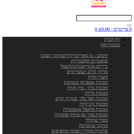
0 פריט\ים - ₪0.00
0
דף הבית
מכונות מזון
חימום - בן מארי/מרקיות/מתקני תצוגה
טוסטרים וסלמנדרות
כיריים-אינדוקציה/גז/חשמל
מדיחי כלים תעשייתיים
מוצרי חורף
מכונות אספרסו ומטחנות
מכונות ברד , מיץ וקרח
מכונות גלידה
מכונות וופל בלגי, פנקייק וקרפ
מכונות נקניקיות
מכונות פלאפל אוטמטיות
מכונות צמר גפן מתוק ופופקורן
מפלי שוקולד
מתקני שווארמה
סלטיות מקררי תצוגה ומקפיאים