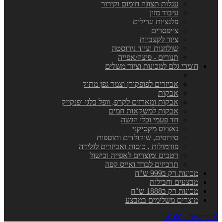
עגלות תצוגה חימום וקירור
עיבוד מזון
פלנצ׳ות וגרילים
צ׳יפסרים
ציוד לקצביות
שולחנות וציוד נירוסטה
תנורים - פיצה/אפייה
חומרי גלם למכונות וציוד משלים
אביזרים לפופקורן וצמר גפן מתוק
אבקות
אבקות ומארזים לקרפ, וופל בלגי ופנקייק
אבקות למשקאות חמים
חד פעמי וכלי הגשה
נאצ׳וס מקסיקני
סירופים, שוקולדים ותוספות
פורמולות , כוסות ואביזרים לגלידה
רטבים ומוצרים לאפייה ובישול
תרכיזים לברד ואייס קפה
מכונות רק ב999 ש"ח
מבצעים וחבילות
מכונות רק ב1888 ש"ח
מוצרים משלימים במבצע
0 פריט\ים - ₪0.00