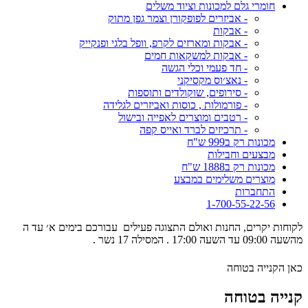
חומרי גלם למכונות וציוד משלים
- אביזרים לפופקורן וצמר גפן מתוק
- אבקות
- אבקות ומארזים לקרפ, וופל בלגי ופנקייק
- אבקות למשקאות חמים
- חד פעמי וכלי הגשה
- נאצ׳וס מקסיקני
- סירופים, שוקולדים ותוספות
- פורמולות , כוסות ואביזרים לגלידה
- רטבים ומוצרים לאפייה ובישול
- תרכיזים לברד ואייס קפה
מכונות רק ב999 ש"ח
מבצעים וחבילות
מכונות רק ב1888 ש"ח
מוצרים משלימים במבצע
התחברות
1-700-55-22-56
לקוחות יקרים, החנות ואולם התצוגה פעילים עבורכם בימים א׳ עד ה
מהשעה 09:00 עד השעה 17:00 . המסילה 17 נשר .
כאן הקנייה בטוחה
קנייה בטוחה