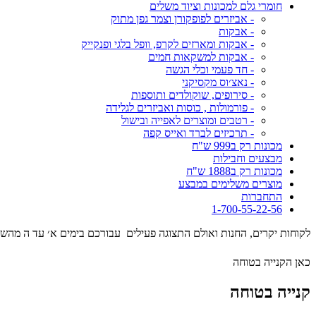
חומרי גלם למכונות וציוד משלים
- אביזרים לפופקורן וצמר גפן מתוק
- אבקות
- אבקות ומארזים לקרפ, וופל בלגי ופנקייק
- אבקות למשקאות חמים
- חד פעמי וכלי הגשה
- נאצ׳וס מקסיקני
- סירופים, שוקולדים ותוספות
- פורמולות , כוסות ואביזרים לגלידה
- רטבים ומוצרים לאפייה ובישול
- תרכיזים לברד ואייס קפה
מכונות רק ב999 ש"ח
מבצעים וחבילות
מכונות רק ב1888 ש"ח
מוצרים משלימים במבצע
התחברות
1-700-55-22-56
לקוחות יקרים, החנות ואולם התצוגה פעילים עבורכם בימים א׳ עד ה מהשעה 09:00 עד השעה 17:00 . המסילה 17 נ
כאן הקנייה בטוחה
קנייה בטוחה