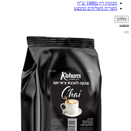
מכונות רק ב1888 ש"ח
מוצרים משלימים במבצע
כללי