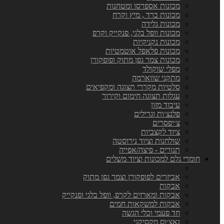
מכונות אספרסו ומטחנות
מכונות ברד , מיץ וקרח
מכונות גלידה
מכונות וופל בלגי, פנקייק וקרפ
מכונות נקניקיות
מכונות פלאפל אוטמטיות
מכונות צמר גפן מתוק ופופקורן
מפלי שוקולד
מתקני שווארמה
סלטיות מקררי תצוגה ומקפיאים
עגלות תצוגה חימום וקירור
עיבוד מזון
פלנצ׳ות וגרילים
צ׳יפסרים
ציוד לקצביות
שולחנות וציוד נירוסטה
תנורים - פיצה/אפייה
חומרי גלם למכונות וציוד משלים
אביזרים לפופקורן וצמר גפן מתוק
אבקות
אבקות ומארזים לקרפ, וופל בלגי ופנקייק
אבקות למשקאות חמים
חד פעמי וכלי הגשה
נאצ׳וס מקסיקני