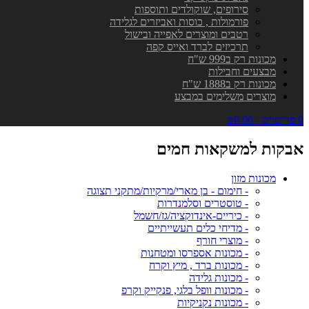
סירופים, שוקולדים ותוספות
פורמולות , כוסות ואביזרים לגלידה
רטבים ומוצרים לאפייה ובישול
תרכיזים לברד ואייס קפה
מכונות רק ב999 ש"ח
מבצעים וחבילות
מכונות רק ב1888 ש"ח
מוצרים משלימים במבצע
0 פריט\ים - ₪0.00
אבקות למשקאות חמים
מכונות מזון
- חימום - בן מארי/מרקיות/מתקני תצוגה
- טוסטרים וסלמנדרות
- כיריים-אינדוקציה/גז/חשמל
- מדיחי כלים תעשייתיים
- מוצרי חורף
- מכונות אספרסו ומטחנות
- מכונות ברד , מיץ וקרח
- מכונות גלידה
- מכונות וופל בלגי, פנקייק וקרפ
- מכונות נקניקיות