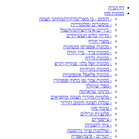
דף הבית
מכונות מזון
- חימום - בן מארי/מרקיות/מתקני תצוגה
- טוסטרים וסלמנדרות
- כיריים-אינדוקציה/גז/חשמל
- מדיחי כלים תעשייתיים
- מוצרי חורף
- מכונות אספרסו ומטחנות
- מכונות ברד , מיץ וקרח
- מכונות גלידה
- מכונות וופל בלגי, פנקייק וקרפ
- מכונות נקניקיות
- מכונות פלאפל אוטמטיות
- מכונות צמר גפן מתוק ופופקורן
- מפלי שוקולד
- מתקני שווארמה
- סלטיות מקררי תצוגה ומקפיאים
- עגלות תצוגה חימום וקירור
- עיבוד מזון
- פלנצ׳ות וגרילים
- צ׳יפסרים
- ציוד לקצביות
- שולחנות וציוד נירוסטה
- תנורים - פיצה/אפייה