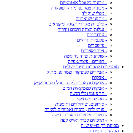
- מכונות פלאפל אוטמטיות
- מכונות צמר גפן מתוק ופופקורן
- מפלי שוקולד
- מתקני שווארמה
- סלטיות מקררי תצוגה ומקפיאים
- עגלות תצוגה חימום וקירור
- עיבוד מזון
- פלנצ׳ות וגרילים
- צ׳יפסרים
- ציוד לקצביות
- שולחנות וציוד נירוסטה
- תנורים - פיצה/אפייה
חומרי גלם למכונות וציוד משלים
- אביזרים לפופקורן וצמר גפן מתוק
- אבקות
- אבקות ומארזים לקרפ, וופל בלגי ופנקייק
- אבקות למשקאות חמים
- חד פעמי וכלי הגשה
- נאצ׳וס מקסיקני
- סירופים, שוקולדים ותוספות
- פורמולות , כוסות ואביזרים לגלידה
- רטבים ומוצרים לאפייה ובישול
- תרכיזים לברד ואייס קפה
מכונות רק ב999 ש"ח
מבצעים וחבילות