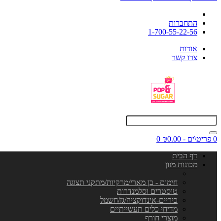
התחברות
1-700-55-22-56
אודות
צרו קשר
0 פריט\ים - ₪0.00
0
דף הבית
מכונות מזון
חימום - בן מארי/מרקיות/מתקני תצוגה
טוסטרים וסלמנדרות
כיריים-אינדוקציה/גז/חשמל
מדיחי כלים תעשייתיים
מוצרי חורף