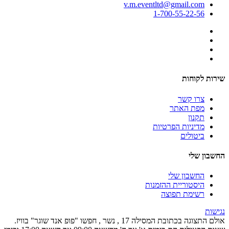
v.m.eventltd@gmail.com
1-700-55-22-56
שירות לקוחות
צרו קשר
מפת האתר
תקנון
מדיניות הפרטיות
ביטולים
החשבון שלי
החשבון שלי
היסטוריית ההזמנות
רשימת תפוצה
נגישות
אולם התצוגה בכתובת המסילה 17 , נשר , חפשו "פופ אנד שוגר" בוויז.