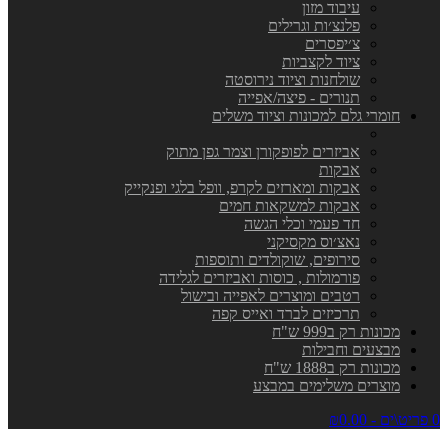
עיבוד מזון
פלנצ׳ות וגרילים
צ׳יפסרים
ציוד לקצביות
שולחנות וציוד נירוסטה
תנורים - פיצה/אפייה
חומרי גלם למכונות וציוד משלים
אביזרים לפופקורן וצמר גפן מתוק
אבקות
אבקות ומארזים לקרפ, וופל בלגי ופנקייק
אבקות למשקאות חמים
חד פעמי וכלי הגשה
נאצ׳וס מקסיקני
סירופים, שוקולדים ותוספות
פורמולות , כוסות ואביזרים לגלידה
רטבים ומוצרים לאפייה ובישול
תרכיזים לברד ואייס קפה
מכונות רק ב999 ש"ח
מבצעים וחבילות
מכונות רק ב1888 ש"ח
מוצרים משלימים במבצע
0 פריט\ים - ₪0.00