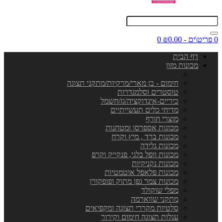
0 פריט\ים - ₪0.00
0
דף הבית
מכונות מזון
חימום - בן מארי/מרקיות/מתקני תצוגה
טוסטרים וסלמנדרות
כיריים-אינדוקציה/גז/חשמל
מדיחי כלים תעשייתיים
מוצרי חורף
מכונות אספרסו ומטחנות
מכונות ברד , מיץ וקרח
מכונות גלידה
מכונות וופל בלגי, פנקייק וקרפ
מכונות נקניקיות
מכונות פלאפל אוטמטיות
מכונות צמר גפן מתוק ופופקורן
מפלי שוקולד
מתקני שווארמה
סלטיות מקררי תצוגה ומקפיאים
עגלות תצוגה חימום וקירור