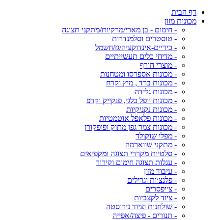
דף הבית
מכונות מזון
- חימום - בן מארי/מרקיות/מתקני תצוגה
- טוסטרים וסלמנדרות
- כיריים-אינדוקציה/גז/חשמל
- מדיחי כלים תעשייתיים
- מוצרי חורף
- מכונות אספרסו ומטחנות
- מכונות ברד , מיץ וקרח
- מכונות גלידה
- מכונות וופל בלגי, פנקייק וקרפ
- מכונות נקניקיות
- מכונות פלאפל אוטמטיות
- מכונות צמר גפן מתוק ופופקורן
- מפלי שוקולד
- מתקני שווארמה
- סלטיות מקררי תצוגה ומקפיאים
- עגלות תצוגה חימום וקירור
- עיבוד מזון
- פלנצ׳ות וגרילים
- צ׳יפסרים
- ציוד לקצביות
- שולחנות וציוד נירוסטה
- תנורים - פיצה/אפייה