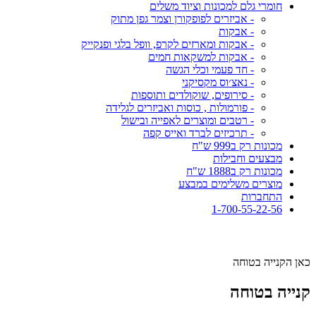
חומרי גלם למכונות וציוד משלים
- אביזרים לפופקורן וצמר גפן מתוק
- אבקות
- אבקות ומארזים לקרפ, וופל בלגי ופנקייק
- אבקות למשקאות חמים
- חד פעמי וכלי הגשה
- נאצ׳וס מקסיקני
- סירופים, שוקולדים ותוספות
- פורמולות , כוסות ואביזרים לגלידה
- רטבים ומוצרים לאפייה ובישול
- תרכיזים לברד ואייס קפה
מכונות רק ב999 ש"ח
מבצעים וחבילות
מכונות רק ב1888 ש"ח
מוצרים משלימים במבצע
התחברות
1-700-55-22-56
כאן הקנייה בטוחה
קנייה בטוחה