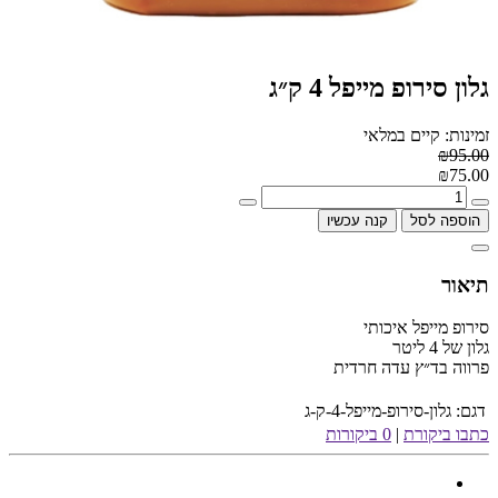
גלון סירופ מייפל 4 ק״ג
זמינות: קיים במלאי
₪95.00
₪75.00
הוספה לסל
קנה עכשיו
תיאור
סירופ מייפל איכותי
גלון של 4 ליטר
פרווה בד״ץ עדה חרדית
דגם:
גלון-סירופ-מייפל-4-ק-ג
כתבו ביקורת
|
0 ביקורות