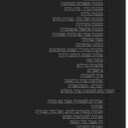
מכונות אספרסו ומטחנות
מכונות ברד , מיץ וקרח
מכונות גלידה
מכונות וופל בלגי, פנקייק וקרפ
מכונות נקניקיות
מכונות פלאפל אוטמטיות
מכונות צמר גפן מתוק ופופקורן
מפלי שוקולד
מתקני שווארמה
סלטיות מקררי תצוגה ומקפיאים
עגלות תצוגה חימום וקירור
עיבוד מזון
פלנצ׳ות וגרילים
צ׳יפסרים
ציוד לקצביות
שולחנות וציוד נירוסטה
תנורים - פיצה/אפייה
חומרי גלם למכונות וציוד משלים
אביזרים לפופקורן וצמר גפן מתוק
אבקות
אבקות ומארזים לקרפ, וופל בלגי ופנקייק
אבקות למשקאות חמים
חד פעמי וכלי הגשה
נאצ׳וס מקסיקני