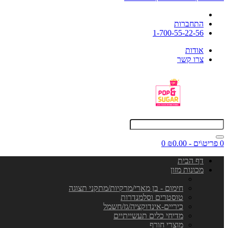
התחברות
1-700-55-22-56
אודות
צרו קשר
0 פריט\ים - ₪0.00
0
דף הבית
מכונות מזון
חימום - בן מארי/מרקיות/מתקני תצוגה
טוסטרים וסלמנדרות
כיריים-אינדוקציה/גז/חשמל
מדיחי כלים תעשייתיים
מוצרי חורף