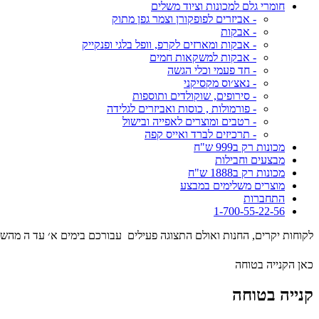
חומרי גלם למכונות וציוד משלים
- אביזרים לפופקורן וצמר גפן מתוק
- אבקות
- אבקות ומארזים לקרפ, וופל בלגי ופנקייק
- אבקות למשקאות חמים
- חד פעמי וכלי הגשה
- נאצ׳וס מקסיקני
- סירופים, שוקולדים ותוספות
- פורמולות , כוסות ואביזרים לגלידה
- רטבים ומוצרים לאפייה ובישול
- תרכיזים לברד ואייס קפה
מכונות רק ב999 ש"ח
מבצעים וחבילות
מכונות רק ב1888 ש"ח
מוצרים משלימים במבצע
התחברות
1-700-55-22-56
לקוחות יקרים, החנות ואולם התצוגה פעילים עבורכם בימים א׳ עד ה מהשעה 09:00 עד השעה 17:00 . המסילה 17 נ
כאן הקנייה בטוחה
קנייה בטוחה