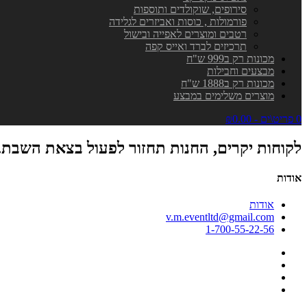
סירופים, שוקולדים ותוספות
פורמולות , כוסות ואביזרים לגלידה
רטבים ומוצרים לאפייה ובישול
תרכיזים לברד ואייס קפה
מכונות רק ב999 ש"ח
מבצעים וחבילות
מכונות רק ב1888 ש"ח
מוצרים משלימים במבצע
0 פריט\ים - ₪0.00
לקוחות יקרים, החנות תחזור לפעול בצאת השבת.
אודות
אודות
v.m.eventltd@gmail.com
1-700-55-22-56