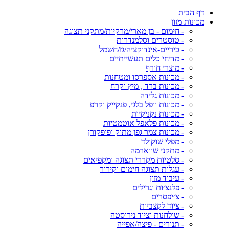
דף הבית
מכונות מזון
- חימום - בן מארי/מרקיות/מתקני תצוגה
- טוסטרים וסלמנדרות
- כיריים-אינדוקציה/גז/חשמל
- מדיחי כלים תעשייתיים
- מוצרי חורף
- מכונות אספרסו ומטחנות
- מכונות ברד , מיץ וקרח
- מכונות גלידה
- מכונות וופל בלגי, פנקייק וקרפ
- מכונות נקניקיות
- מכונות פלאפל אוטמטיות
- מכונות צמר גפן מתוק ופופקורן
- מפלי שוקולד
- מתקני שווארמה
- סלטיות מקררי תצוגה ומקפיאים
- עגלות תצוגה חימום וקירור
- עיבוד מזון
- פלנצ׳ות וגרילים
- צ׳יפסרים
- ציוד לקצביות
- שולחנות וציוד נירוסטה
- תנורים - פיצה/אפייה