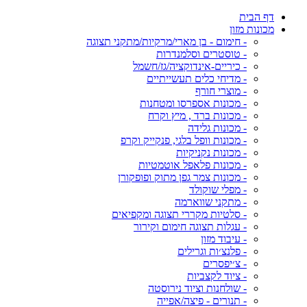
דף הבית
מכונות מזון
- חימום - בן מארי/מרקיות/מתקני תצוגה
- טוסטרים וסלמנדרות
- כיריים-אינדוקציה/גז/חשמל
- מדיחי כלים תעשייתיים
- מוצרי חורף
- מכונות אספרסו ומטחנות
- מכונות ברד , מיץ וקרח
- מכונות גלידה
- מכונות וופל בלגי, פנקייק וקרפ
- מכונות נקניקיות
- מכונות פלאפל אוטמטיות
- מכונות צמר גפן מתוק ופופקורן
- מפלי שוקולד
- מתקני שווארמה
- סלטיות מקררי תצוגה ומקפיאים
- עגלות תצוגה חימום וקירור
- עיבוד מזון
- פלנצ׳ות וגרילים
- צ׳יפסרים
- ציוד לקצביות
- שולחנות וציוד נירוסטה
- תנורים - פיצה/אפייה