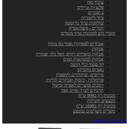
עיבוד מזון
פלנצ׳ות וגרילים
צ׳יפסרים
ציוד לקצביות
שולחנות וציוד נירוסטה
תנורים - פיצה/אפייה
חומרי גלם למכונות וציוד משלים
אביזרים לפופקורן וצמר גפן מתוק
אבקות
אבקות ומארזים לקרפ, וופל בלגי ופנקייק
אבקות למשקאות חמים
חד פעמי וכלי הגשה
נאצ׳וס מקסיקני
סירופים, שוקולדים ותוספות
פורמולות , כוסות ואביזרים לגלידה
רטבים ומוצרים לאפייה ובישול
תרכיזים לברד ואייס קפה
מכונות רק ב999 ש"ח
מבצעים וחבילות
מכונות רק ב1888 ש"ח
מוצרים משלימים במבצע
0 פריט\ים - ₪0.00