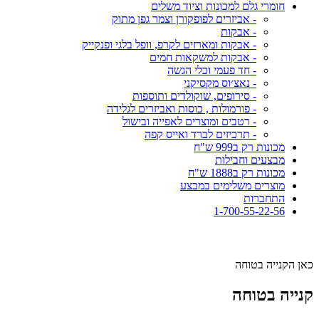
חומרי גלם למכונות וציוד משלים
- אביזרים לפופקורן וצמר גפן מתוק
- אבקות
- אבקות ומארזים לקרפ, וופל בלגי ופנקייק
- אבקות למשקאות חמים
- חד פעמי וכלי הגשה
- נאצ׳וס מקסיקני
- סירופים, שוקולדים ותוספות
- פורמולות , כוסות ואביזרים לגלידה
- רטבים ומוצרים לאפייה ובישול
- תרכיזים לברד ואייס קפה
מכונות רק ב999 ש"ח
מבצעים וחבילות
מכונות רק ב1888 ש"ח
מוצרים משלימים במבצע
התחברות
1-700-55-22-56
כאן הקנייה בטוחה
קנייה בטוחה