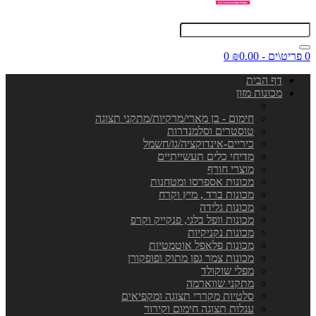
0 פריט\ים - ₪0.00
0
דף הבית
מכונות מזון
חימום - בן מארי/מרקיות/מתקני תצוגה
טוסטרים וסלמנדרות
כיריים-אינדוקציה/גז/חשמל
מדיחי כלים תעשייתיים
מוצרי חורף
מכונות אספרסו ומטחנות
מכונות ברד , מיץ וקרח
מכונות גלידה
מכונות וופל בלגי, פנקייק וקרפ
מכונות נקניקיות
מכונות פלאפל אוטמטיות
מכונות צמר גפן מתוק ופופקורן
מפלי שוקולד
מתקני שווארמה
סלטיות מקררי תצוגה ומקפיאים
עגלות תצוגה חימום וקירור