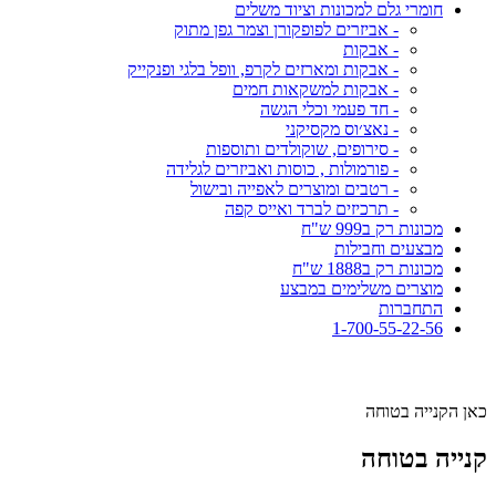
חומרי גלם למכונות וציוד משלים
- אביזרים לפופקורן וצמר גפן מתוק
- אבקות
- אבקות ומארזים לקרפ, וופל בלגי ופנקייק
- אבקות למשקאות חמים
- חד פעמי וכלי הגשה
- נאצ׳וס מקסיקני
- סירופים, שוקולדים ותוספות
- פורמולות , כוסות ואביזרים לגלידה
- רטבים ומוצרים לאפייה ובישול
- תרכיזים לברד ואייס קפה
מכונות רק ב999 ש"ח
מבצעים וחבילות
מכונות רק ב1888 ש"ח
מוצרים משלימים במבצע
התחברות
1-700-55-22-56
כאן הקנייה בטוחה
קנייה בטוחה