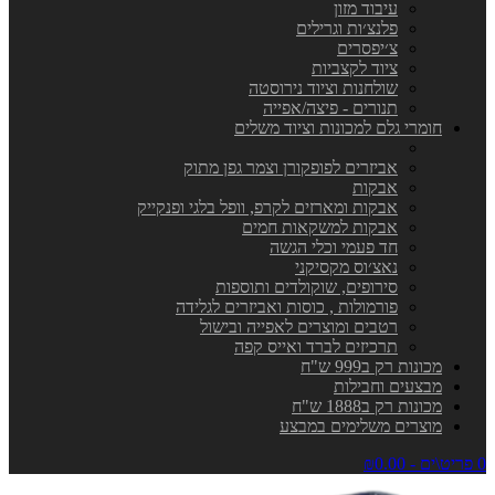
עיבוד מזון
פלנצ׳ות וגרילים
צ׳יפסרים
ציוד לקצביות
שולחנות וציוד נירוסטה
תנורים - פיצה/אפייה
חומרי גלם למכונות וציוד משלים
אביזרים לפופקורן וצמר גפן מתוק
אבקות
אבקות ומארזים לקרפ, וופל בלגי ופנקייק
אבקות למשקאות חמים
חד פעמי וכלי הגשה
נאצ׳וס מקסיקני
סירופים, שוקולדים ותוספות
פורמולות , כוסות ואביזרים לגלידה
רטבים ומוצרים לאפייה ובישול
תרכיזים לברד ואייס קפה
מכונות רק ב999 ש"ח
מבצעים וחבילות
מכונות רק ב1888 ש"ח
מוצרים משלימים במבצע
0 פריט\ים - ₪0.00