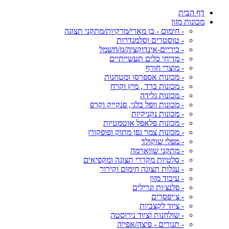
דף הבית
מכונות מזון
- חימום - בן מארי/מרקיות/מתקני תצוגה
- טוסטרים וסלמנדרות
- כיריים-אינדוקציה/גז/חשמל
- מדיחי כלים תעשייתיים
- מוצרי חורף
- מכונות אספרסו ומטחנות
- מכונות ברד , מיץ וקרח
- מכונות גלידה
- מכונות וופל בלגי, פנקייק וקרפ
- מכונות נקניקיות
- מכונות פלאפל אוטמטיות
- מכונות צמר גפן מתוק ופופקורן
- מפלי שוקולד
- מתקני שווארמה
- סלטיות מקררי תצוגה ומקפיאים
- עגלות תצוגה חימום וקירור
- עיבוד מזון
- פלנצ׳ות וגרילים
- צ׳יפסרים
- ציוד לקצביות
- שולחנות וציוד נירוסטה
- תנורים - פיצה/אפייה