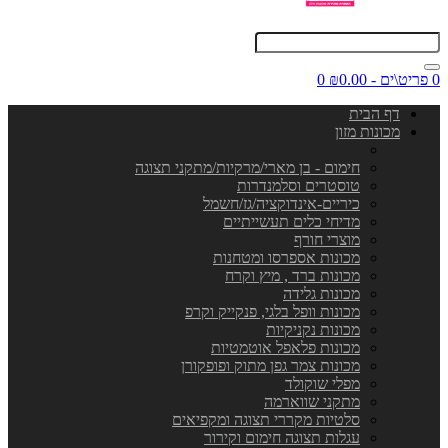
0 פריט\ים - ₪0.00
0
דף הבית
מכונות מזון
חימום - בן מארי/מרקיות/מתקני תצוגה
טוסטרים וסלמנדרות
כיריים-אינדוקציה/גז/חשמל
מדיחי כלים תעשייתיים
מוצרי חורף
מכונות אספרסו ומטחנות
מכונות ברד , מיץ וקרח
מכונות גלידה
מכונות וופל בלגי, פנקייק וקרפ
מכונות נקניקיות
מכונות פלאפל אוטמטיות
מכונות צמר גפן מתוק ופופקורן
מפלי שוקולד
מתקני שווארמה
סלטיות מקררי תצוגה ומקפיאים
עגלות תצוגה חימום וקירור