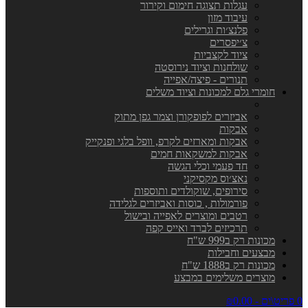
עגלות תצוגה חימום וקירור
עיבוד מזון
פלנצ׳ות וגרילים
צ׳יפסרים
ציוד לקצביות
שולחנות וציוד נירוסטה
תנורים - פיצה/אפייה
חומרי גלם למכונות וציוד משלים
אביזרים לפופקורן וצמר גפן מתוק
אבקות
אבקות ומארזים לקרפ, וופל בלגי ופנקייק
אבקות למשקאות חמים
חד פעמי וכלי הגשה
נאצ׳וס מקסיקני
סירופים, שוקולדים ותוספות
פורמולות , כוסות ואביזרים לגלידה
רטבים ומוצרים לאפייה ובישול
תרכיזים לברד ואייס קפה
מכונות רק ב999 ש"ח
מבצעים וחבילות
מכונות רק ב1888 ש"ח
מוצרים משלימים במבצע
0 פריט\ים - ₪0.00