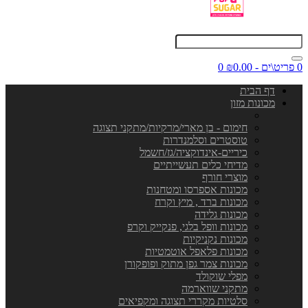
0 פריט\ים - ₪0.00
0
דף הבית
מכונות מזון
חימום - בן מארי/מרקיות/מתקני תצוגה
טוסטרים וסלמנדרות
כיריים-אינדוקציה/גז/חשמל
מדיחי כלים תעשייתיים
מוצרי חורף
מכונות אספרסו ומטחנות
מכונות ברד , מיץ וקרח
מכונות גלידה
מכונות וופל בלגי, פנקייק וקרפ
מכונות נקניקיות
מכונות פלאפל אוטמטיות
מכונות צמר גפן מתוק ופופקורן
מפלי שוקולד
מתקני שווארמה
סלטיות מקררי תצוגה ומקפיאים