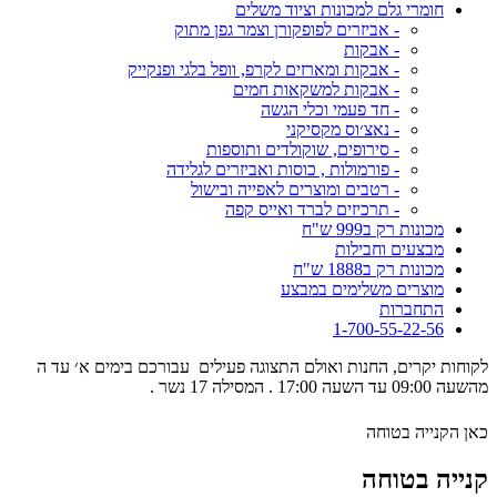
חומרי גלם למכונות וציוד משלים
- אביזרים לפופקורן וצמר גפן מתוק
- אבקות
- אבקות ומארזים לקרפ, וופל בלגי ופנקייק
- אבקות למשקאות חמים
- חד פעמי וכלי הגשה
- נאצ׳וס מקסיקני
- סירופים, שוקולדים ותוספות
- פורמולות , כוסות ואביזרים לגלידה
- רטבים ומוצרים לאפייה ובישול
- תרכיזים לברד ואייס קפה
מכונות רק ב999 ש"ח
מבצעים וחבילות
מכונות רק ב1888 ש"ח
מוצרים משלימים במבצע
התחברות
1-700-55-22-56
לקוחות יקרים, החנות ואולם התצוגה פעילים עבורכם בימים א׳ עד ה
מהשעה 09:00 עד השעה 17:00 . המסילה 17 נשר .
כאן הקנייה בטוחה
קנייה בטוחה