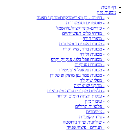
דף הבית
מכונות מזון
- חימום - בן מארי/מרקיות/מתקני תצוגה
- טוסטרים וסלמנדרות
- כיריים-אינדוקציה/גז/חשמל
- מדיחי כלים תעשייתיים
- מוצרי חורף
- מכונות אספרסו ומטחנות
- מכונות ברד , מיץ וקרח
- מכונות גלידה
- מכונות וופל בלגי, פנקייק וקרפ
- מכונות נקניקיות
- מכונות פלאפל אוטמטיות
- מכונות צמר גפן מתוק ופופקורן
- מפלי שוקולד
- מתקני שווארמה
- סלטיות מקררי תצוגה ומקפיאים
- עגלות תצוגה חימום וקירור
- עיבוד מזון
- פלנצ׳ות וגרילים
- צ׳יפסרים
- ציוד לקצביות
- שולחנות וציוד נירוסטה
- תנורים - פיצה/אפייה