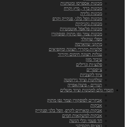
מכונות אספרסו ומטחנות
מכונות ברד , מיץ וקרח
מכונות גלידה
מכונות וופל בלגי, פנקייק וקרפ
מכונות נקניקיות
מכונות פלאפל אוטמטיות
מכונות צמר גפן מתוק ופופקורן
מפלי שוקולד
מתקני שווארמה
סלטיות מקררי תצוגה ומקפיאים
עגלות תצוגה חימום וקירור
עיבוד מזון
פלנצ׳ות וגרילים
צ׳יפסרים
ציוד לקצביות
שולחנות וציוד נירוסטה
תנורים - פיצה/אפייה
חומרי גלם למכונות וציוד משלים
אביזרים לפופקורן וצמר גפן מתוק
אבקות
אבקות ומארזים לקרפ, וופל בלגי ופנקייק
אבקות למשקאות חמים
חד פעמי וכלי הגשה
נאצ׳וס מקסיקני