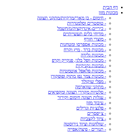
דף הבית
מכונות מזון
- חימום - בן מארי/מרקיות/מתקני תצוגה
- טוסטרים וסלמנדרות
- כיריים-אינדוקציה/גז/חשמל
- מדיחי כלים תעשייתיים
- מוצרי חורף
- מכונות אספרסו ומטחנות
- מכונות ברד , מיץ וקרח
- מכונות גלידה
- מכונות וופל בלגי, פנקייק וקרפ
- מכונות נקניקיות
- מכונות פלאפל אוטמטיות
- מכונות צמר גפן מתוק ופופקורן
- מפלי שוקולד
- מתקני שווארמה
- סלטיות מקררי תצוגה ומקפיאים
- עגלות תצוגה חימום וקירור
- עיבוד מזון
- פלנצ׳ות וגרילים
- צ׳יפסרים
- ציוד לקצביות
- שולחנות וציוד נירוסטה
- תנורים - פיצה/אפייה