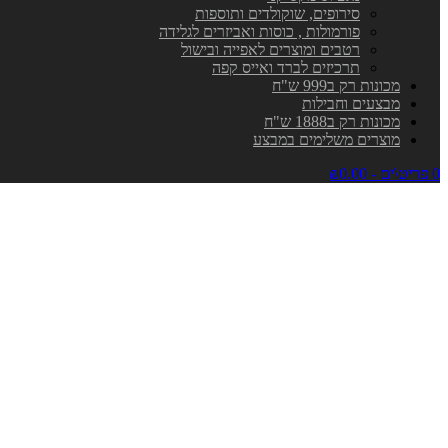
סירופים, שוקולדים ותוספות
פורמולות , כוסות ואביזרים לגלידה
רטבים ומוצרים לאפייה ובישול
תרכיזים לברד ואייס קפה
מכונות רק ב999 ש"ח
מבצעים וחבילות
מכונות רק ב1888 ש"ח
מוצרים משלימים במבצע
0 פריט\ים - ₪0.00