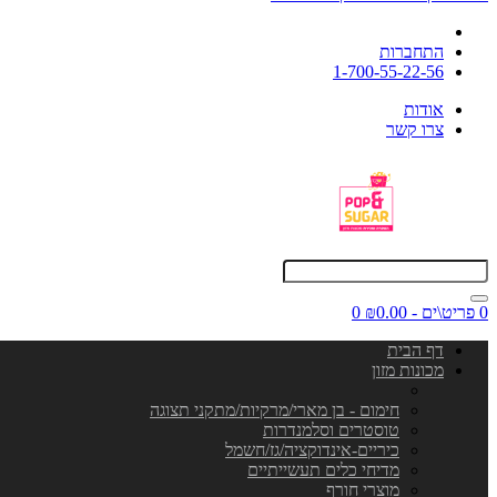
התחברות
1-700-55-22-56
אודות
צרו קשר
0 פריט\ים - ₪0.00
0
דף הבית
מכונות מזון
חימום - בן מארי/מרקיות/מתקני תצוגה
טוסטרים וסלמנדרות
כיריים-אינדוקציה/גז/חשמל
מדיחי כלים תעשייתיים
מוצרי חורף