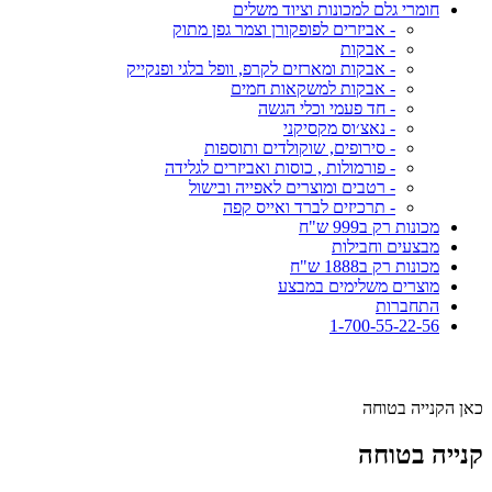
חומרי גלם למכונות וציוד משלים
- אביזרים לפופקורן וצמר גפן מתוק
- אבקות
- אבקות ומארזים לקרפ, וופל בלגי ופנקייק
- אבקות למשקאות חמים
- חד פעמי וכלי הגשה
- נאצ׳וס מקסיקני
- סירופים, שוקולדים ותוספות
- פורמולות , כוסות ואביזרים לגלידה
- רטבים ומוצרים לאפייה ובישול
- תרכיזים לברד ואייס קפה
מכונות רק ב999 ש"ח
מבצעים וחבילות
מכונות רק ב1888 ש"ח
מוצרים משלימים במבצע
התחברות
1-700-55-22-56
כאן הקנייה בטוחה
קנייה בטוחה