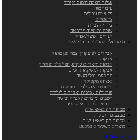
עגלות תצוגה חימום וקירור
עיבוד מזון
פלנצ׳ות וגרילים
צ׳יפסרים
ציוד לקצביות
שולחנות וציוד נירוסטה
תנורים - פיצה/אפייה
חומרי גלם למכונות וציוד משלים
אביזרים לפופקורן וצמר גפן מתוק
אבקות
אבקות ומארזים לקרפ, וופל בלגי ופנקייק
אבקות למשקאות חמים
חד פעמי וכלי הגשה
נאצ׳וס מקסיקני
סירופים, שוקולדים ותוספות
פורמולות , כוסות ואביזרים לגלידה
רטבים ומוצרים לאפייה ובישול
תרכיזים לברד ואייס קפה
מכונות רק ב999 ש"ח
מבצעים וחבילות
מכונות רק ב1888 ש"ח
מוצרים משלימים במבצע
0 פריט\ים - ₪0.00