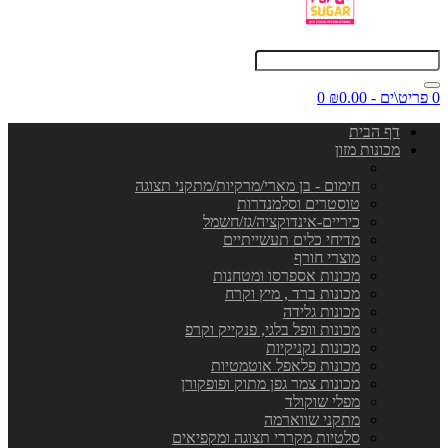
0 פריט\ים - ₪0.00
0
דף הבית
מכונות מזון
חימום - בן מארי/מרקיות/מתקני תצוגה
טוסטרים וסלמנדרות
כיריים-אינדוקציה/גז/חשמל
מדיחי כלים תעשייתיים
מוצרי חורף
מכונות אספרסו ומטחנות
מכונות ברד , מיץ וקרח
מכונות גלידה
מכונות וופל בלגי, פנקייק וקרפ
מכונות נקניקיות
מכונות פלאפל אוטמטיות
מכונות צמר גפן מתוק ופופקורן
מפלי שוקולד
מתקני שווארמה
סלטיות מקררי תצוגה ומקפיאים