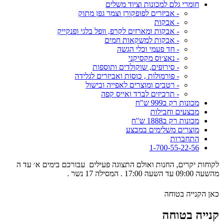
חומרי גלם למכונות וציוד משלים
- אביזרים לפופקורן וצמר גפן מתוק
- אבקות
- אבקות ומארזים לקרפ, וופל בלגי ופנקייק
- אבקות למשקאות חמים
- חד פעמי וכלי הגשה
- נאצ׳וס מקסיקני
- סירופים, שוקולדים ותוספות
- פורמולות , כוסות ואביזרים לגלידה
- רטבים ומוצרים לאפייה ובישול
- תרכיזים לברד ואייס קפה
מכונות רק ב999 ש"ח
מבצעים וחבילות
מכונות רק ב1888 ש"ח
מוצרים משלימים במבצע
התחברות
1-700-55-22-56
לקוחות יקרים, החנות ואולם התצוגה פעילים עבורכם בימים א׳ עד ה
מהשעה 09:00 עד השעה 17:00 . המסילה 17 נשר .
כאן הקנייה בטוחה
קנייה בטוחה