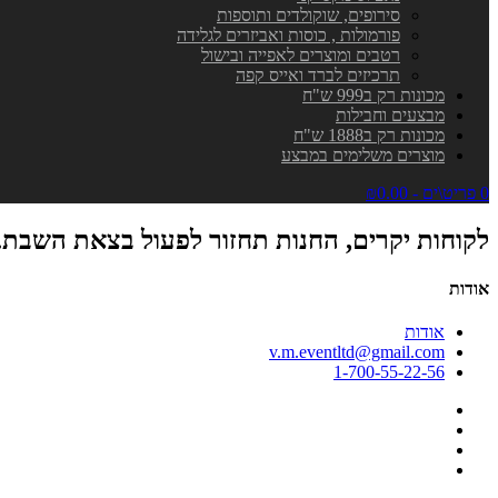
סירופים, שוקולדים ותוספות
פורמולות , כוסות ואביזרים לגלידה
רטבים ומוצרים לאפייה ובישול
תרכיזים לברד ואייס קפה
מכונות רק ב999 ש"ח
מבצעים וחבילות
מכונות רק ב1888 ש"ח
מוצרים משלימים במבצע
0 פריט\ים - ₪0.00
לקוחות יקרים, החנות תחזור לפעול בצאת השבת.
אודות
אודות
v.m.eventltd@gmail.com
1-700-55-22-56