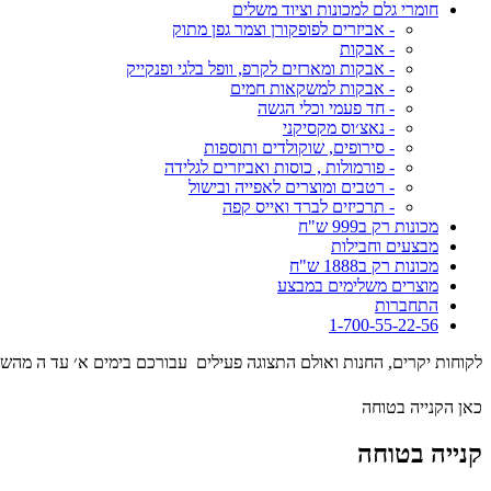
חומרי גלם למכונות וציוד משלים
- אביזרים לפופקורן וצמר גפן מתוק
- אבקות
- אבקות ומארזים לקרפ, וופל בלגי ופנקייק
- אבקות למשקאות חמים
- חד פעמי וכלי הגשה
- נאצ׳וס מקסיקני
- סירופים, שוקולדים ותוספות
- פורמולות , כוסות ואביזרים לגלידה
- רטבים ומוצרים לאפייה ובישול
- תרכיזים לברד ואייס קפה
מכונות רק ב999 ש"ח
מבצעים וחבילות
מכונות רק ב1888 ש"ח
מוצרים משלימים במבצע
התחברות
1-700-55-22-56
לקוחות יקרים, החנות ואולם התצוגה פעילים עבורכם בימים א׳ עד ה מהשעה 09:00 עד השעה 17:00 . המסילה 17 נ
כאן הקנייה בטוחה
קנייה בטוחה