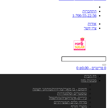
התחברות
1-700-55-22-56
אודות
צרו קשר
0 פריט\ים - ₪0.00
0
דף הבית
מכונות מזון
חימום - בן מארי/מרקיות/מתקני תצוגה
טוסטרים וסלמנדרות
כיריים-אינדוקציה/גז/חשמל
מדיחי כלים תעשייתיים
מוצרי חורף