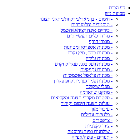
דף הבית
מכונות מזון
- חימום - בן מארי/מרקיות/מתקני תצוגה
- טוסטרים וסלמנדרות
- כיריים-אינדוקציה/גז/חשמל
- מדיחי כלים תעשייתיים
- מוצרי חורף
- מכונות אספרסו ומטחנות
- מכונות ברד , מיץ וקרח
- מכונות גלידה
- מכונות וופל בלגי, פנקייק וקרפ
- מכונות נקניקיות
- מכונות פלאפל אוטמטיות
- מכונות צמר גפן מתוק ופופקורן
- מפלי שוקולד
- מתקני שווארמה
- סלטיות מקררי תצוגה ומקפיאים
- עגלות תצוגה חימום וקירור
- עיבוד מזון
- פלנצ׳ות וגרילים
- צ׳יפסרים
- ציוד לקצביות
- שולחנות וציוד נירוסטה
- תנורים - פיצה/אפייה