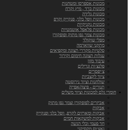
מכונות אספרסו ומטחנות
מכונות ברד , מיץ וקרח
מכונות גלידה
מכונות וופל בלגי, פנקייק וקרפ
מכונות נקניקיות
מכונות פלאפל אוטמטיות
מכונות צמר גפן מתוק ופופקורן
מפלי שוקולד
מתקני שווארמה
סלטיות מקררי תצוגה ומקפיאים
עגלות תצוגה חימום וקירור
עיבוד מזון
פלנצ׳ות וגרילים
צ׳יפסרים
ציוד לקצביות
שולחנות וציוד נירוסטה
תנורים - פיצה/אפייה
חומרי גלם למכונות וציוד משלים
אביזרים לפופקורן וצמר גפן מתוק
אבקות
אבקות ומארזים לקרפ, וופל בלגי ופנקייק
אבקות למשקאות חמים
חד פעמי וכלי הגשה
נאצ׳וס מקסיקני