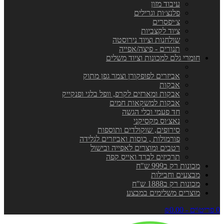
עיבוד מזון
פלנצ׳ות וגרילים
צ׳יפסרים
ציוד לקצביות
שולחנות וציוד נירוסטה
תנורים - פיצה/אפייה
חומרי גלם למכונות וציוד משלים
אביזרים לפופקורן וצמר גפן מתוק
אבקות
אבקות ומארזים לקרפ, וופל בלגי ופנקייק
אבקות למשקאות חמים
חד פעמי וכלי הגשה
נאצ׳וס מקסיקני
סירופים, שוקולדים ותוספות
פורמולות , כוסות ואביזרים לגלידה
רטבים ומוצרים לאפייה ובישול
תרכיזים לברד ואייס קפה
מכונות רק ב999 ש"ח
מבצעים וחבילות
מכונות רק ב1888 ש"ח
מוצרים משלימים במבצע
0 פריט\ים - ₪0.00