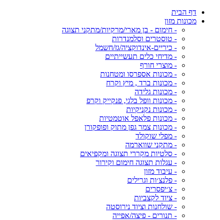
דף הבית
מכונות מזון
- חימום - בן מארי/מרקיות/מתקני תצוגה
- טוסטרים וסלמנדרות
- כיריים-אינדוקציה/גז/חשמל
- מדיחי כלים תעשייתיים
- מוצרי חורף
- מכונות אספרסו ומטחנות
- מכונות ברד , מיץ וקרח
- מכונות גלידה
- מכונות וופל בלגי, פנקייק וקרפ
- מכונות נקניקיות
- מכונות פלאפל אוטמטיות
- מכונות צמר גפן מתוק ופופקורן
- מפלי שוקולד
- מתקני שווארמה
- סלטיות מקררי תצוגה ומקפיאים
- עגלות תצוגה חימום וקירור
- עיבוד מזון
- פלנצ׳ות וגרילים
- צ׳יפסרים
- ציוד לקצביות
- שולחנות וציוד נירוסטה
- תנורים - פיצה/אפייה