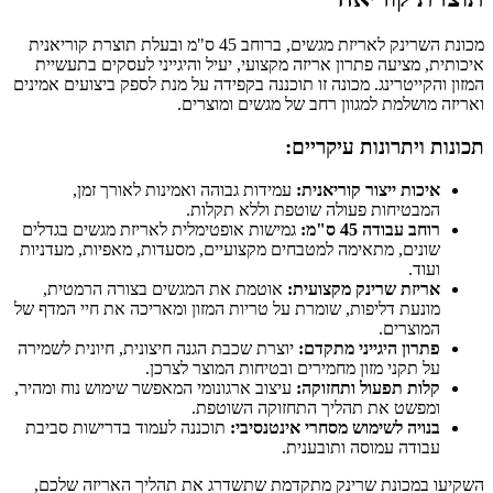
מכונת השרינק לאריזת מגשים, ברוחב 45 ס"מ ובעלת תוצרת קוריאנית
איכותית, מציעה פתרון אריזה מקצועי, יעיל והיגייני לעסקים בתעשיית
המזון והקייטרינג. מכונה זו תוכננה בקפידה על מנת לספק ביצועים אמינים
ואריזה מושלמת למגוון רחב של מגשים ומוצרים.
תכונות ויתרונות עיקריים:
איכות ייצור קוריאנית:
עמידות גבוהה ואמינות לאורך זמן,
המבטיחות פעולה שוטפת וללא תקלות.
רוחב עבודה 45 ס"מ:
גמישות אופטימלית לאריזת מגשים בגדלים
שונים, מתאימה למטבחים מקצועיים, מסעדות, מאפיות, מעדניות
ועוד.
אריזת שרינק מקצועית:
אוטמת את המגשים בצורה הרמטית,
מונעת דליפות, שומרת על טריות המזון ומאריכה את חיי המדף של
המוצרים.
פתרון היגייני מתקדם:
יוצרת שכבת הגנה חיצונית, חיונית לשמירה
על תקני מזון מחמירים ובטיחות המוצר לצרכן.
קלות תפעול ותחזוקה:
עיצוב ארגונומי המאפשר שימוש נוח ומהיר,
ומפשט את תהליך התחזוקה השוטפת.
בנויה לשימוש מסחרי אינטנסיבי:
תוכננה לעמוד בדרישות סביבת
עבודה עמוסה ותובענית.
השקיעו במכונת שרינק מתקדמת שתשדרג את תהליך האריזה שלכם,