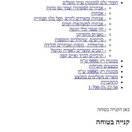
חומרי גלם למכונות וציוד משלים
- אביזרים לפופקורן וצמר גפן מתוק
- אבקות
- אבקות ומארזים לקרפ, וופל בלגי ופנקייק
- אבקות למשקאות חמים
- חד פעמי וכלי הגשה
- נאצ׳וס מקסיקני
- סירופים, שוקולדים ותוספות
- פורמולות , כוסות ואביזרים לגלידה
- רטבים ומוצרים לאפייה ובישול
- תרכיזים לברד ואייס קפה
מכונות רק ב999 ש"ח
מבצעים וחבילות
מכונות רק ב1888 ש"ח
מוצרים משלימים במבצע
התחברות
1-700-55-22-56
כאן הקנייה בטוחה
קנייה בטוחה