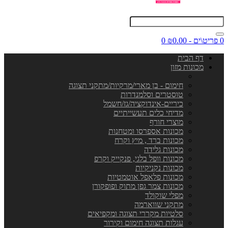
0 פריט\ים - ₪0.00
0
דף הבית
מכונות מזון
חימום - בן מארי/מרקיות/מתקני תצוגה
טוסטרים וסלמנדרות
כיריים-אינדוקציה/גז/חשמל
מדיחי כלים תעשייתיים
מוצרי חורף
מכונות אספרסו ומטחנות
מכונות ברד , מיץ וקרח
מכונות גלידה
מכונות וופל בלגי, פנקייק וקרפ
מכונות נקניקיות
מכונות פלאפל אוטמטיות
מכונות צמר גפן מתוק ופופקורן
מפלי שוקולד
מתקני שווארמה
סלטיות מקררי תצוגה ומקפיאים
עגלות תצוגה חימום וקירור