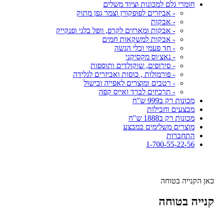
חומרי גלם למכונות וציוד משלים
- אביזרים לפופקורן וצמר גפן מתוק
- אבקות
- אבקות ומארזים לקרפ, וופל בלגי ופנקייק
- אבקות למשקאות חמים
- חד פעמי וכלי הגשה
- נאצ׳וס מקסיקני
- סירופים, שוקולדים ותוספות
- פורמולות , כוסות ואביזרים לגלידה
- רטבים ומוצרים לאפייה ובישול
- תרכיזים לברד ואייס קפה
מכונות רק ב999 ש"ח
מבצעים וחבילות
מכונות רק ב1888 ש"ח
מוצרים משלימים במבצע
התחברות
1-700-55-22-56
כאן הקנייה בטוחה
קנייה בטוחה