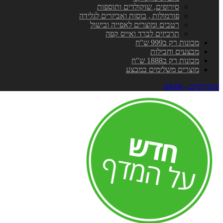
סירופים, שוקולדים ותוספות
פורמולות , כוסות ואביזרים לגלידה
רטבים ומוצרים לאפייה ובישול
תרכיזים לברד ואייס קפה
מכונות רק ב999 ש"ח
מבצעים וחבילות
מכונות רק ב1888 ש"ח
מוצרים משלימים במבצע
0 פריט\ים - ₪0.00