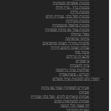
מכונות אספרסו ומטחנות
מכונות ברד , מיץ וקרח
מכונות גלידה
מכונות וופל בלגי, פנקייק וקרפ
מכונות נקניקיות
מכונות פלאפל אוטמטיות
מכונות צמר גפן מתוק ופופקורן
מפלי שוקולד
מתקני שווארמה
סלטיות מקררי תצוגה ומקפיאים
עגלות תצוגה חימום וקירור
עיבוד מזון
פלנצ׳ות וגרילים
צ׳יפסרים
ציוד לקצביות
שולחנות וציוד נירוסטה
תנורים - פיצה/אפייה
חומרי גלם למכונות וציוד משלים
אביזרים לפופקורן וצמר גפן מתוק
אבקות
אבקות ומארזים לקרפ, וופל בלגי ופנקייק
אבקות למשקאות חמים
חד פעמי וכלי הגשה
נאצ׳וס מקסיקני