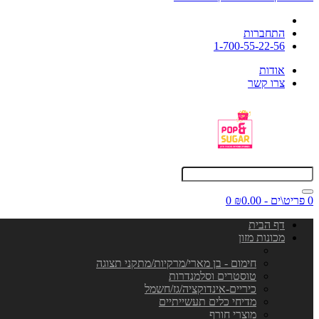
התחברות
1-700-55-22-56
אודות
צרו קשר
0 פריט\ים - ₪0.00
0
דף הבית
מכונות מזון
חימום - בן מארי/מרקיות/מתקני תצוגה
טוסטרים וסלמנדרות
כיריים-אינדוקציה/גז/חשמל
מדיחי כלים תעשייתיים
מוצרי חורף