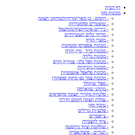
דף הבית
מכונות מזון
- חימום - בן מארי/מרקיות/מתקני תצוגה
- טוסטרים וסלמנדרות
- כיריים-אינדוקציה/גז/חשמל
- מדיחי כלים תעשייתיים
- מוצרי חורף
- מכונות אספרסו ומטחנות
- מכונות ברד , מיץ וקרח
- מכונות גלידה
- מכונות וופל בלגי, פנקייק וקרפ
- מכונות נקניקיות
- מכונות פלאפל אוטמטיות
- מכונות צמר גפן מתוק ופופקורן
- מפלי שוקולד
- מתקני שווארמה
- סלטיות מקררי תצוגה ומקפיאים
- עגלות תצוגה חימום וקירור
- עיבוד מזון
- פלנצ׳ות וגרילים
- צ׳יפסרים
- ציוד לקצביות
- שולחנות וציוד נירוסטה
- תנורים - פיצה/אפייה