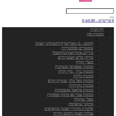
0 פריט\ים - ₪0.00
0
דף הבית
מכונות מזון
חימום - בן מארי/מרקיות/מתקני תצוגה
טוסטרים וסלמנדרות
כיריים-אינדוקציה/גז/חשמל
מדיחי כלים תעשייתיים
מוצרי חורף
מכונות אספרסו ומטחנות
מכונות ברד , מיץ וקרח
מכונות גלידה
מכונות וופל בלגי, פנקייק וקרפ
מכונות נקניקיות
מכונות פלאפל אוטמטיות
מכונות צמר גפן מתוק ופופקורן
מפלי שוקולד
מתקני שווארמה
סלטיות מקררי תצוגה ומקפיאים
עגלות תצוגה חימום וקירור