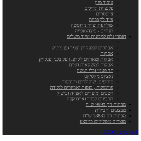
עיבוד מזון
פלנצ׳ות וגרילים
צ׳יפסרים
ציוד לקצביות
שולחנות וציוד נירוסטה
תנורים - פיצה/אפייה
חומרי גלם למכונות וציוד משלים
אביזרים לפופקורן וצמר גפן מתוק
אבקות
אבקות ומארזים לקרפ, וופל בלגי ופנקייק
אבקות למשקאות חמים
חד פעמי וכלי הגשה
נאצ׳וס מקסיקני
סירופים, שוקולדים ותוספות
פורמולות , כוסות ואביזרים לגלידה
רטבים ומוצרים לאפייה ובישול
תרכיזים לברד ואייס קפה
מכונות רק ב999 ש"ח
מבצעים וחבילות
מכונות רק ב1888 ש"ח
מוצרים משלימים במבצע
0 פריט\ים - ₪0.00