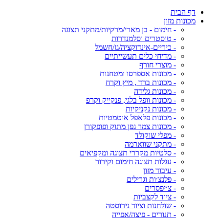
דף הבית
מכונות מזון
- חימום - בן מארי/מרקיות/מתקני תצוגה
- טוסטרים וסלמנדרות
- כיריים-אינדוקציה/גז/חשמל
- מדיחי כלים תעשייתיים
- מוצרי חורף
- מכונות אספרסו ומטחנות
- מכונות ברד , מיץ וקרח
- מכונות גלידה
- מכונות וופל בלגי, פנקייק וקרפ
- מכונות נקניקיות
- מכונות פלאפל אוטמטיות
- מכונות צמר גפן מתוק ופופקורן
- מפלי שוקולד
- מתקני שווארמה
- סלטיות מקררי תצוגה ומקפיאים
- עגלות תצוגה חימום וקירור
- עיבוד מזון
- פלנצ׳ות וגרילים
- צ׳יפסרים
- ציוד לקצביות
- שולחנות וציוד נירוסטה
- תנורים - פיצה/אפייה