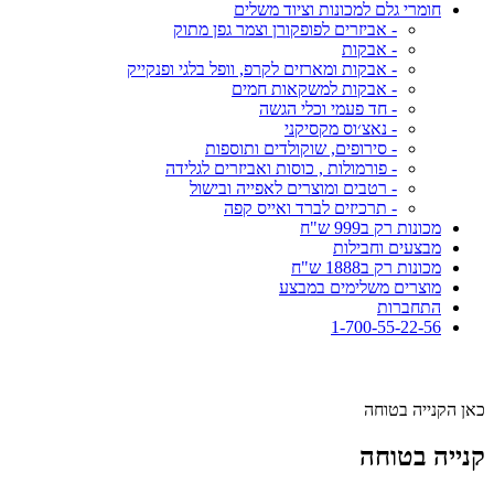
חומרי גלם למכונות וציוד משלים
- אביזרים לפופקורן וצמר גפן מתוק
- אבקות
- אבקות ומארזים לקרפ, וופל בלגי ופנקייק
- אבקות למשקאות חמים
- חד פעמי וכלי הגשה
- נאצ׳וס מקסיקני
- סירופים, שוקולדים ותוספות
- פורמולות , כוסות ואביזרים לגלידה
- רטבים ומוצרים לאפייה ובישול
- תרכיזים לברד ואייס קפה
מכונות רק ב999 ש"ח
מבצעים וחבילות
מכונות רק ב1888 ש"ח
מוצרים משלימים במבצע
התחברות
1-700-55-22-56
כאן הקנייה בטוחה
קנייה בטוחה