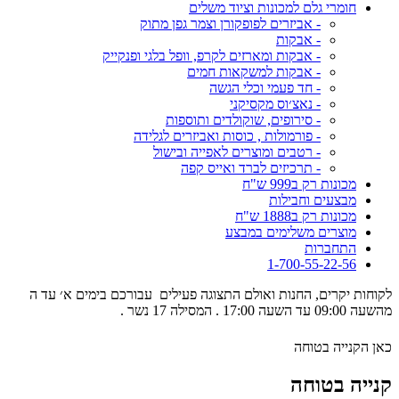
חומרי גלם למכונות וציוד משלים
- אביזרים לפופקורן וצמר גפן מתוק
- אבקות
- אבקות ומארזים לקרפ, וופל בלגי ופנקייק
- אבקות למשקאות חמים
- חד פעמי וכלי הגשה
- נאצ׳וס מקסיקני
- סירופים, שוקולדים ותוספות
- פורמולות , כוסות ואביזרים לגלידה
- רטבים ומוצרים לאפייה ובישול
- תרכיזים לברד ואייס קפה
מכונות רק ב999 ש"ח
מבצעים וחבילות
מכונות רק ב1888 ש"ח
מוצרים משלימים במבצע
התחברות
1-700-55-22-56
לקוחות יקרים, החנות ואולם התצוגה פעילים עבורכם בימים א׳ עד ה
מהשעה 09:00 עד השעה 17:00 . המסילה 17 נשר .
כאן הקנייה בטוחה
קנייה בטוחה