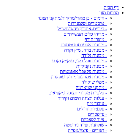
דף הבית
מכונות מזון
- חימום - בן מארי/מרקיות/מתקני תצוגה
- טוסטרים וסלמנדרות
- כיריים-אינדוקציה/גז/חשמל
- מדיחי כלים תעשייתיים
- מוצרי חורף
- מכונות אספרסו ומטחנות
- מכונות ברד , מיץ וקרח
- מכונות גלידה
- מכונות וופל בלגי, פנקייק וקרפ
- מכונות נקניקיות
- מכונות פלאפל אוטמטיות
- מכונות צמר גפן מתוק ופופקורן
- מפלי שוקולד
- מתקני שווארמה
- סלטיות מקררי תצוגה ומקפיאים
- עגלות תצוגה חימום וקירור
- עיבוד מזון
- פלנצ׳ות וגרילים
- צ׳יפסרים
- ציוד לקצביות
- שולחנות וציוד נירוסטה
- תנורים - פיצה/אפייה