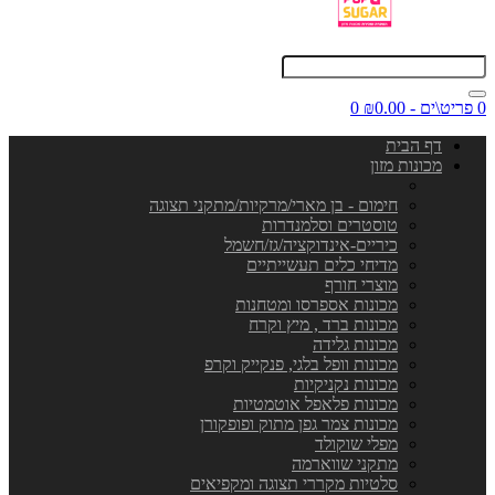
0 פריט\ים - ₪0.00
0
דף הבית
מכונות מזון
חימום - בן מארי/מרקיות/מתקני תצוגה
טוסטרים וסלמנדרות
כיריים-אינדוקציה/גז/חשמל
מדיחי כלים תעשייתיים
מוצרי חורף
מכונות אספרסו ומטחנות
מכונות ברד , מיץ וקרח
מכונות גלידה
מכונות וופל בלגי, פנקייק וקרפ
מכונות נקניקיות
מכונות פלאפל אוטמטיות
מכונות צמר גפן מתוק ופופקורן
מפלי שוקולד
מתקני שווארמה
סלטיות מקררי תצוגה ומקפיאים