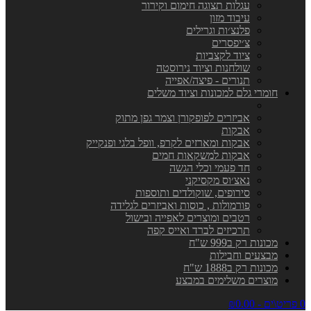
עגלות תצוגה חימום וקירור
עיבוד מזון
פלנצ׳ות וגרילים
צ׳יפסרים
ציוד לקצביות
שולחנות וציוד נירוסטה
תנורים - פיצה/אפייה
חומרי גלם למכונות וציוד משלים
אביזרים לפופקורן וצמר גפן מתוק
אבקות
אבקות ומארזים לקרפ, וופל בלגי ופנקייק
אבקות למשקאות חמים
חד פעמי וכלי הגשה
נאצ׳וס מקסיקני
סירופים, שוקולדים ותוספות
פורמולות , כוסות ואביזרים לגלידה
רטבים ומוצרים לאפייה ובישול
תרכיזים לברד ואייס קפה
מכונות רק ב999 ש"ח
מבצעים וחבילות
מכונות רק ב1888 ש"ח
מוצרים משלימים במבצע
0 פריט\ים - ₪0.00