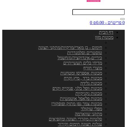
0 פריט\ים - ₪0.00
0
דף הבית
מכונות מזון
חימום - בן מארי/מרקיות/מתקני תצוגה
טוסטרים וסלמנדרות
כיריים-אינדוקציה/גז/חשמל
מדיחי כלים תעשייתיים
מוצרי חורף
מכונות אספרסו ומטחנות
מכונות ברד , מיץ וקרח
מכונות גלידה
מכונות וופל בלגי, פנקייק וקרפ
מכונות נקניקיות
מכונות פלאפל אוטמטיות
מכונות צמר גפן מתוק ופופקורן
מפלי שוקולד
מתקני שווארמה
סלטיות מקררי תצוגה ומקפיאים
עגלות תצוגה חימום וקירור