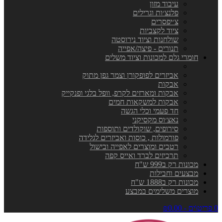
עיבוד מזון
פלנצ׳ות וגרילים
צ׳יפסרים
ציוד לקצביות
שולחנות וציוד נירוסטה
תנורים - פיצה/אפייה
חומרי גלם למכונות וציוד משלים
אביזרים לפופקורן וצמר גפן מתוק
אבקות
אבקות ומארזים לקרפ, וופל בלגי ופנקייק
אבקות למשקאות חמים
חד פעמי וכלי הגשה
נאצ׳וס מקסיקני
סירופים, שוקולדים ותוספות
פורמולות , כוסות ואביזרים לגלידה
רטבים ומוצרים לאפייה ובישול
תרכיזים לברד ואייס קפה
מכונות רק ב999 ש"ח
מבצעים וחבילות
מכונות רק ב1888 ש"ח
מוצרים משלימים במבצע
0 פריט\ים - ₪0.00