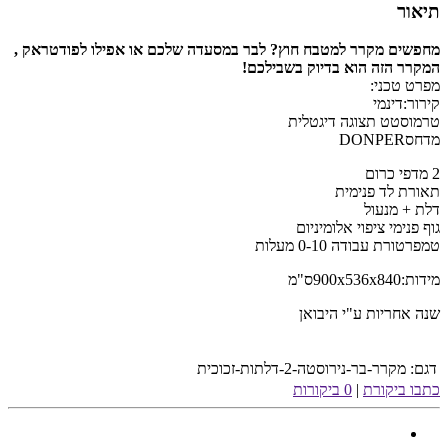
תיאור
מחפשים מקרר למטבח חוץ? לבר במסעדה שלכם או אפילו לפודטראק ,
המקרר הזה הוא בדיוק בשבילכם!
מפרט טכני:
קירור:דינמי
טרמוסטט תצוגה דיגטלית
מדחס
DONPER
2 מדפי כרום
תאורת לד פנימית
דלת + מנעול
גוף פנימי ציפוי אלומיניום
טמפרטורת עבודה 0-10 מעלות
מידות:900x536x840ס"מ
שנה אחריות ע"י היבואן
דגם:
מקרר-בר-נירוסטה-2-דלתות-זכוכית
כתבו ביקורת
|
0 ביקורות