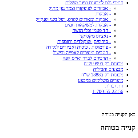
חומרי גלם למכונות וציוד משלים
- אביזרים לפופקורן וצמר גפן מתוק
- אבקות
- אבקות ומארזים לקרפ, וופל בלגי ופנקייק
- אבקות למשקאות חמים
- חד פעמי וכלי הגשה
- נאצ׳וס מקסיקני
- סירופים, שוקולדים ותוספות
- פורמולות , כוסות ואביזרים לגלידה
- רטבים ומוצרים לאפייה ובישול
- תרכיזים לברד ואייס קפה
מכונות רק ב999 ש"ח
מבצעים וחבילות
מכונות רק ב1888 ש"ח
מוצרים משלימים במבצע
התחברות
1-700-55-22-56
כאן הקנייה בטוחה
קנייה בטוחה