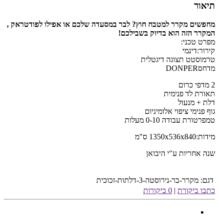
תיאור
מחפשים מקרר למטבח חוץ? לבר במסעדה שלכם או אפילו לפודטראק ,
המקרר הזה הוא בדיוק בשבילכם!
מפרט טכני:
קירור:דינמי
טרמוסטט תצוגה דיגטלית
מדחס
DONPER
2 מדפי כרום
תאורת לד פנימית
דלת + מנעול
גוף פנימי ציפוי אלומיניום
טמפרטורת עבודה 0-10 מעלות
מידות:1350x536x840 ס"מ
שנה אחריות ע"י היבואן
דגם:
מקרר-בר-נירוסטה-3-דלתות-זכוכית
כתבו ביקורת
|
0 ביקורות