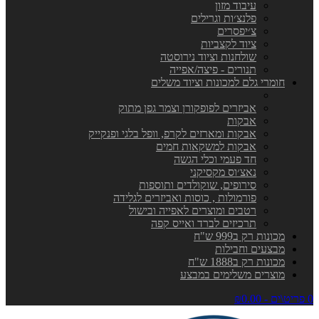
עיבוד מזון
פלנצ׳ות וגרילים
צ׳יפסרים
ציוד לקצביות
שולחנות וציוד נירוסטה
תנורים - פיצה/אפייה
חומרי גלם למכונות וציוד משלים
אביזרים לפופקורן וצמר גפן מתוק
אבקות
אבקות ומארזים לקרפ, וופל בלגי ופנקייק
אבקות למשקאות חמים
חד פעמי וכלי הגשה
נאצ׳וס מקסיקני
סירופים, שוקולדים ותוספות
פורמולות , כוסות ואביזרים לגלידה
רטבים ומוצרים לאפייה ובישול
תרכיזים לברד ואייס קפה
מכונות רק ב999 ש"ח
מבצעים וחבילות
מכונות רק ב1888 ש"ח
מוצרים משלימים במבצע
0 פריט\ים - ₪0.00