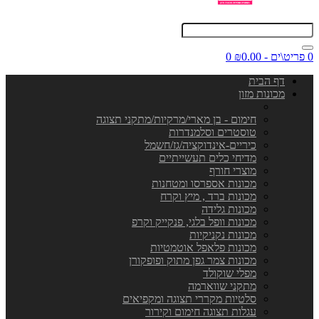
0 פריט\ים - ₪0.00
0
דף הבית
מכונות מזון
חימום - בן מארי/מרקיות/מתקני תצוגה
טוסטרים וסלמנדרות
כיריים-אינדוקציה/גז/חשמל
מדיחי כלים תעשייתיים
מוצרי חורף
מכונות אספרסו ומטחנות
מכונות ברד , מיץ וקרח
מכונות גלידה
מכונות וופל בלגי, פנקייק וקרפ
מכונות נקניקיות
מכונות פלאפל אוטמטיות
מכונות צמר גפן מתוק ופופקורן
מפלי שוקולד
מתקני שווארמה
סלטיות מקררי תצוגה ומקפיאים
עגלות תצוגה חימום וקירור