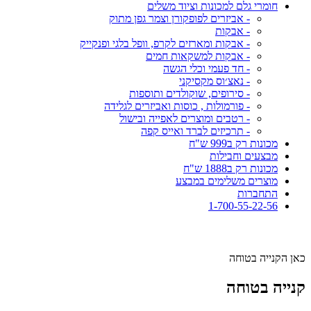
חומרי גלם למכונות וציוד משלים
- אביזרים לפופקורן וצמר גפן מתוק
- אבקות
- אבקות ומארזים לקרפ, וופל בלגי ופנקייק
- אבקות למשקאות חמים
- חד פעמי וכלי הגשה
- נאצ׳וס מקסיקני
- סירופים, שוקולדים ותוספות
- פורמולות , כוסות ואביזרים לגלידה
- רטבים ומוצרים לאפייה ובישול
- תרכיזים לברד ואייס קפה
מכונות רק ב999 ש"ח
מבצעים וחבילות
מכונות רק ב1888 ש"ח
מוצרים משלימים במבצע
התחברות
1-700-55-22-56
כאן הקנייה בטוחה
קנייה בטוחה