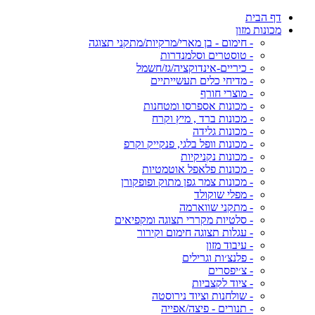
דף הבית
מכונות מזון
- חימום - בן מארי/מרקיות/מתקני תצוגה
- טוסטרים וסלמנדרות
- כיריים-אינדוקציה/גז/חשמל
- מדיחי כלים תעשייתיים
- מוצרי חורף
- מכונות אספרסו ומטחנות
- מכונות ברד , מיץ וקרח
- מכונות גלידה
- מכונות וופל בלגי, פנקייק וקרפ
- מכונות נקניקיות
- מכונות פלאפל אוטמטיות
- מכונות צמר גפן מתוק ופופקורן
- מפלי שוקולד
- מתקני שווארמה
- סלטיות מקררי תצוגה ומקפיאים
- עגלות תצוגה חימום וקירור
- עיבוד מזון
- פלנצ׳ות וגרילים
- צ׳יפסרים
- ציוד לקצביות
- שולחנות וציוד נירוסטה
- תנורים - פיצה/אפייה