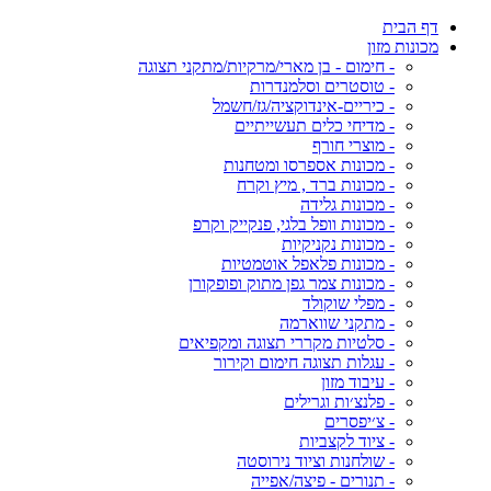
דף הבית
מכונות מזון
- חימום - בן מארי/מרקיות/מתקני תצוגה
- טוסטרים וסלמנדרות
- כיריים-אינדוקציה/גז/חשמל
- מדיחי כלים תעשייתיים
- מוצרי חורף
- מכונות אספרסו ומטחנות
- מכונות ברד , מיץ וקרח
- מכונות גלידה
- מכונות וופל בלגי, פנקייק וקרפ
- מכונות נקניקיות
- מכונות פלאפל אוטמטיות
- מכונות צמר גפן מתוק ופופקורן
- מפלי שוקולד
- מתקני שווארמה
- סלטיות מקררי תצוגה ומקפיאים
- עגלות תצוגה חימום וקירור
- עיבוד מזון
- פלנצ׳ות וגרילים
- צ׳יפסרים
- ציוד לקצביות
- שולחנות וציוד נירוסטה
- תנורים - פיצה/אפייה