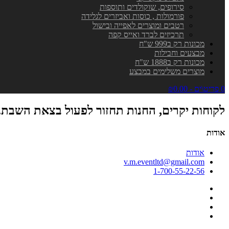
סירופים, שוקולדים ותוספות
פורמולות , כוסות ואביזרים לגלידה
רטבים ומוצרים לאפייה ובישול
תרכיזים לברד ואייס קפה
מכונות רק ב999 ש"ח
מבצעים וחבילות
מכונות רק ב1888 ש"ח
מוצרים משלימים במבצע
0 פריט\ים - ₪0.00
לקוחות יקרים, החנות תחזור לפעול בצאת השבת.
אודות
אודות
v.m.eventltd@gmail.com
1-700-55-22-56