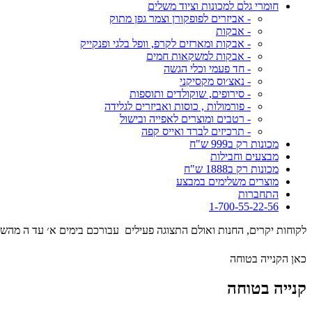
חומרי גלם למכונות וציוד משלים
- אביזרים לפופקורן וצמר גפן מתוק
- אבקות
- אבקות ומארזים לקרפ, וופל בלגי ופנקייק
- אבקות למשקאות חמים
- חד פעמי וכלי הגשה
- נאצ׳וס מקסיקני
- סירופים, שוקולדים ותוספות
- פורמולות , כוסות ואביזרים לגלידה
- רטבים ומוצרים לאפייה ובישול
- תרכיזים לברד ואייס קפה
מכונות רק ב999 ש"ח
מבצעים וחבילות
מכונות רק ב1888 ש"ח
מוצרים משלימים במבצע
התחברות
1-700-55-22-56
לקוחות יקרים, החנות ואולם התצוגה פעילים עבורכם בימים א׳ עד ה מהשעה 09:00 עד השעה 17:00 . המסילה 17 נ
כאן הקנייה בטוחה
קנייה בטוחה