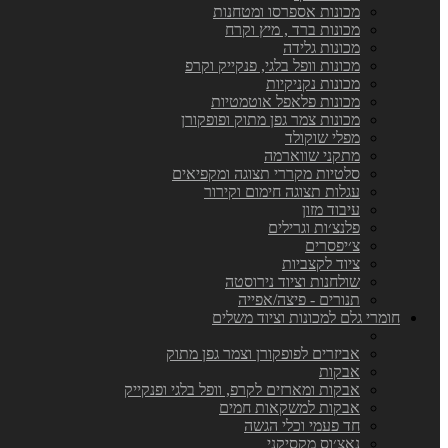
מכונות אספרסו ומטחנות
מכונות ברד , מיץ וקרח
מכונות גלידה
מכונות וופל בלגי, פנקייק וקרפ
מכונות נקניקיות
מכונות פלאפל אוטמטיות
מכונות צמר גפן מתוק ופופקורן
מפלי שוקולד
מתקני שווארמה
סלטיות מקררי תצוגה ומקפיאים
עגלות תצוגה חימום וקירור
עיבוד מזון
פלנצ׳ות וגרילים
צ׳יפסרים
ציוד לקצביות
שולחנות וציוד נירוסטה
תנורים - פיצה/אפייה
חומרי גלם למכונות וציוד משלים
אביזרים לפופקורן וצמר גפן מתוק
אבקות
אבקות ומארזים לקרפ, וופל בלגי ופנקייק
אבקות למשקאות חמים
חד פעמי וכלי הגשה
נאצ׳וס מקסיקני