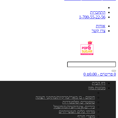
התחברות
1-700-55-22-56
אודות
צרו קשר
0 פריט\ים - ₪0.00
0
דף הבית
מכונות מזון
חימום - בן מארי/מרקיות/מתקני תצוגה
טוסטרים וסלמנדרות
כיריים-אינדוקציה/גז/חשמל
מדיחי כלים תעשייתיים
מוצרי חורף