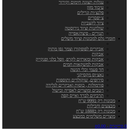
עגלות תצוגה חימום וקירור
עיבוד מזון
פלנצ׳ות וגרילים
צ׳יפסרים
ציוד לקצביות
שולחנות וציוד נירוסטה
תנורים - פיצה/אפייה
חומרי גלם למכונות וציוד משלים
אביזרים לפופקורן וצמר גפן מתוק
אבקות
אבקות ומארזים לקרפ, וופל בלגי ופנקייק
אבקות למשקאות חמים
חד פעמי וכלי הגשה
נאצ׳וס מקסיקני
סירופים, שוקולדים ותוספות
פורמולות , כוסות ואביזרים לגלידה
רטבים ומוצרים לאפייה ובישול
תרכיזים לברד ואייס קפה
מכונות רק ב999 ש"ח
מבצעים וחבילות
מכונות רק ב1888 ש"ח
מוצרים משלימים במבצע
0 פריט\ים - ₪0.00