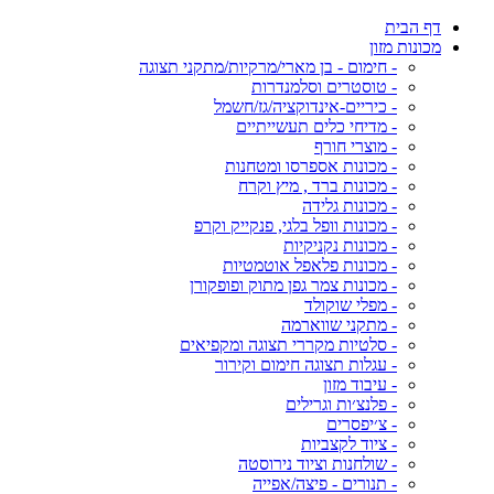
דף הבית
מכונות מזון
- חימום - בן מארי/מרקיות/מתקני תצוגה
- טוסטרים וסלמנדרות
- כיריים-אינדוקציה/גז/חשמל
- מדיחי כלים תעשייתיים
- מוצרי חורף
- מכונות אספרסו ומטחנות
- מכונות ברד , מיץ וקרח
- מכונות גלידה
- מכונות וופל בלגי, פנקייק וקרפ
- מכונות נקניקיות
- מכונות פלאפל אוטמטיות
- מכונות צמר גפן מתוק ופופקורן
- מפלי שוקולד
- מתקני שווארמה
- סלטיות מקררי תצוגה ומקפיאים
- עגלות תצוגה חימום וקירור
- עיבוד מזון
- פלנצ׳ות וגרילים
- צ׳יפסרים
- ציוד לקצביות
- שולחנות וציוד נירוסטה
- תנורים - פיצה/אפייה