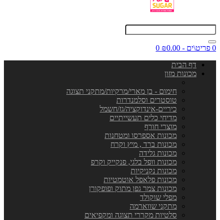
0 פריט\ים - ₪0.00
0
דף הבית
מכונות מזון
חימום - בן מארי/מרקיות/מתקני תצוגה
טוסטרים וסלמנדרות
כיריים-אינדוקציה/גז/חשמל
מדיחי כלים תעשייתיים
מוצרי חורף
מכונות אספרסו ומטחנות
מכונות ברד , מיץ וקרח
מכונות גלידה
מכונות וופל בלגי, פנקייק וקרפ
מכונות נקניקיות
מכונות פלאפל אוטמטיות
מכונות צמר גפן מתוק ופופקורן
מפלי שוקולד
מתקני שווארמה
סלטיות מקררי תצוגה ומקפיאים