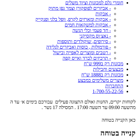
חומרי גלם למכונות וציוד משלים
- אביזרים לפופקורן וצמר גפן מתוק
- אבקות
- אבקות ומארזים לקרפ, וופל בלגי ופנקייק
- אבקות למשקאות חמים
- חד פעמי וכלי הגשה
- נאצ׳וס מקסיקני
- סירופים, שוקולדים ותוספות
- פורמולות , כוסות ואביזרים לגלידה
- רטבים ומוצרים לאפייה ובישול
- תרכיזים לברד ואייס קפה
מכונות רק ב999 ש"ח
מבצעים וחבילות
מכונות רק ב1888 ש"ח
מוצרים משלימים במבצע
התחברות
1-700-55-22-56
לקוחות יקרים, החנות ואולם התצוגה פעילים עבורכם בימים א׳ עד ה
מהשעה 09:00 עד השעה 17:00 . המסילה 17 נשר .
כאן הקנייה בטוחה
קנייה בטוחה