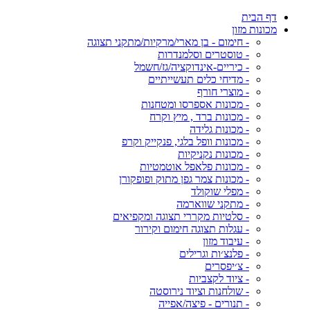
דף הבית
מכונות מזון
- חימום - בן מארי/מרקיות/מתקני תצוגה
- טוסטרים וסלמנדרות
- כיריים-אינדוקציה/גז/חשמל
- מדיחי כלים תעשייתיים
- מוצרי חורף
- מכונות אספרסו ומטחנות
- מכונות ברד , מיץ וקרח
- מכונות גלידה
- מכונות וופל בלגי, פנקייק וקרפ
- מכונות נקניקיות
- מכונות פלאפל אוטמטיות
- מכונות צמר גפן מתוק ופופקורן
- מפלי שוקולד
- מתקני שווארמה
- סלטיות מקררי תצוגה ומקפיאים
- עגלות תצוגה חימום וקירור
- עיבוד מזון
- פלנצ׳ות וגרילים
- צ׳יפסרים
- ציוד לקצביות
- שולחנות וציוד נירוסטה
- תנורים - פיצה/אפייה