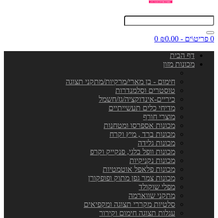
0 פריט\ים - ₪0.00
0
דף הבית
מכונות מזון
חימום - בן מארי/מרקיות/מתקני תצוגה
טוסטרים וסלמנדרות
כיריים-אינדוקציה/גז/חשמל
מדיחי כלים תעשייתיים
מוצרי חורף
מכונות אספרסו ומטחנות
מכונות ברד , מיץ וקרח
מכונות גלידה
מכונות וופל בלגי, פנקייק וקרפ
מכונות נקניקיות
מכונות פלאפל אוטמטיות
מכונות צמר גפן מתוק ופופקורן
מפלי שוקולד
מתקני שווארמה
סלטיות מקררי תצוגה ומקפיאים
עגלות תצוגה חימום וקירור