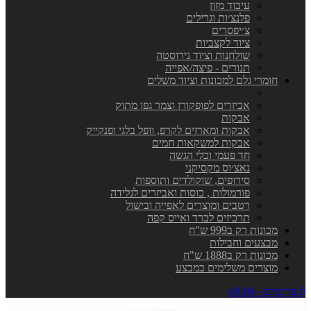
עיבוד מזון
פלנצ׳ות וגרילים
צ׳יפסרים
ציוד לקצביות
שולחנות וציוד נירוסטה
תנורים - פיצה/אפייה
חומרי גלם למכונות וציוד משלים
אביזרים לפופקורן וצמר גפן מתוק
אבקות
אבקות ומארזים לקרפ, וופל בלגי ופנקייק
אבקות למשקאות חמים
חד פעמי וכלי הגשה
נאצ׳וס מקסיקני
סירופים, שוקולדים ותוספות
פורמולות , כוסות ואביזרים לגלידה
רטבים ומוצרים לאפייה ובישול
תרכיזים לברד ואייס קפה
מכונות רק ב999 ש"ח
מבצעים וחבילות
מכונות רק ב1888 ש"ח
מוצרים משלימים במבצע
0 פריט\ים - ₪0.00