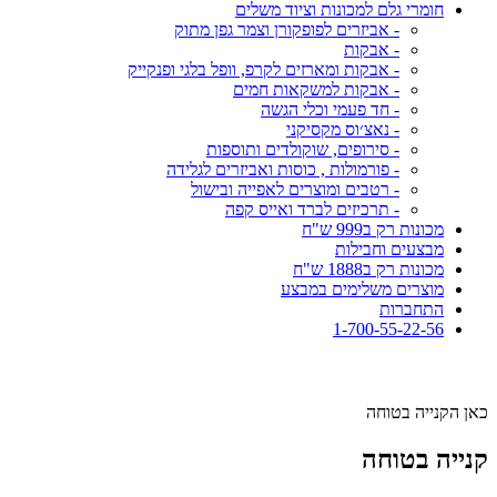
חומרי גלם למכונות וציוד משלים
- אביזרים לפופקורן וצמר גפן מתוק
- אבקות
- אבקות ומארזים לקרפ, וופל בלגי ופנקייק
- אבקות למשקאות חמים
- חד פעמי וכלי הגשה
- נאצ׳וס מקסיקני
- סירופים, שוקולדים ותוספות
- פורמולות , כוסות ואביזרים לגלידה
- רטבים ומוצרים לאפייה ובישול
- תרכיזים לברד ואייס קפה
מכונות רק ב999 ש"ח
מבצעים וחבילות
מכונות רק ב1888 ש"ח
מוצרים משלימים במבצע
התחברות
1-700-55-22-56
כאן הקנייה בטוחה
קנייה בטוחה