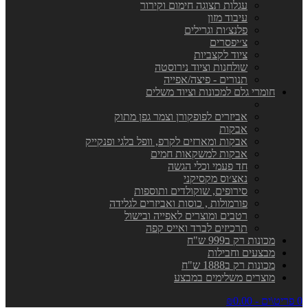
עגלות תצוגה חימום וקירור
עיבוד מזון
פלנצ׳ות וגרילים
צ׳יפסרים
ציוד לקצביות
שולחנות וציוד נירוסטה
תנורים - פיצה/אפייה
חומרי גלם למכונות וציוד משלים
אביזרים לפופקורן וצמר גפן מתוק
אבקות
אבקות ומארזים לקרפ, וופל בלגי ופנקייק
אבקות למשקאות חמים
חד פעמי וכלי הגשה
נאצ׳וס מקסיקני
סירופים, שוקולדים ותוספות
פורמולות , כוסות ואביזרים לגלידה
רטבים ומוצרים לאפייה ובישול
תרכיזים לברד ואייס קפה
מכונות רק ב999 ש"ח
מבצעים וחבילות
מכונות רק ב1888 ש"ח
מוצרים משלימים במבצע
0 פריט\ים - ₪0.00