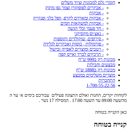
חומרי גלם למכונות וציוד משלים
- אביזרים לפופקורן וצמר גפן מתוק
- אבקות
- אבקות ומארזים לקרפ, וופל בלגי ופנקייק
- אבקות למשקאות חמים
- חד פעמי וכלי הגשה
- נאצ׳וס מקסיקני
- סירופים, שוקולדים ותוספות
- פורמולות , כוסות ואביזרים לגלידה
- רטבים ומוצרים לאפייה ובישול
- תרכיזים לברד ואייס קפה
מכונות רק ב999 ש"ח
מבצעים וחבילות
מכונות רק ב1888 ש"ח
מוצרים משלימים במבצע
התחברות
1-700-55-22-56
לקוחות יקרים, החנות ואולם התצוגה פעילים עבורכם בימים א׳ עד ה
מהשעה 09:00 עד השעה 17:00 . המסילה 17 נשר .
כאן הקנייה בטוחה
קנייה בטוחה