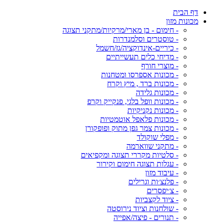
דף הבית
מכונות מזון
- חימום - בן מארי/מרקיות/מתקני תצוגה
- טוסטרים וסלמנדרות
- כיריים-אינדוקציה/גז/חשמל
- מדיחי כלים תעשייתיים
- מוצרי חורף
- מכונות אספרסו ומטחנות
- מכונות ברד , מיץ וקרח
- מכונות גלידה
- מכונות וופל בלגי, פנקייק וקרפ
- מכונות נקניקיות
- מכונות פלאפל אוטמטיות
- מכונות צמר גפן מתוק ופופקורן
- מפלי שוקולד
- מתקני שווארמה
- סלטיות מקררי תצוגה ומקפיאים
- עגלות תצוגה חימום וקירור
- עיבוד מזון
- פלנצ׳ות וגרילים
- צ׳יפסרים
- ציוד לקצביות
- שולחנות וציוד נירוסטה
- תנורים - פיצה/אפייה