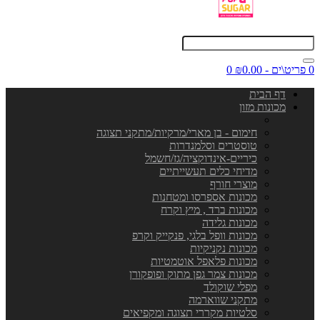
0 פריט\ים - ₪0.00
0
דף הבית
מכונות מזון
חימום - בן מארי/מרקיות/מתקני תצוגה
טוסטרים וסלמנדרות
כיריים-אינדוקציה/גז/חשמל
מדיחי כלים תעשייתיים
מוצרי חורף
מכונות אספרסו ומטחנות
מכונות ברד , מיץ וקרח
מכונות גלידה
מכונות וופל בלגי, פנקייק וקרפ
מכונות נקניקיות
מכונות פלאפל אוטמטיות
מכונות צמר גפן מתוק ופופקורן
מפלי שוקולד
מתקני שווארמה
סלטיות מקררי תצוגה ומקפיאים