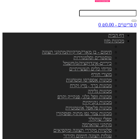
0 פריט\ים - ₪0.00
0
דף הבית
מכונות מזון
חימום - בן מארי/מרקיות/מתקני תצוגה
טוסטרים וסלמנדרות
כיריים-אינדוקציה/גז/חשמל
מדיחי כלים תעשייתיים
מוצרי חורף
מכונות אספרסו ומטחנות
מכונות ברד , מיץ וקרח
מכונות גלידה
מכונות וופל בלגי, פנקייק וקרפ
מכונות נקניקיות
מכונות פלאפל אוטמטיות
מכונות צמר גפן מתוק ופופקורן
מפלי שוקולד
מתקני שווארמה
סלטיות מקררי תצוגה ומקפיאים
עגלות תצוגה חימום וקירור