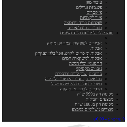
עיבוד מזון
פלנצ׳ות וגרילים
צ׳יפסרים
ציוד לקצביות
שולחנות וציוד נירוסטה
תנורים - פיצה/אפייה
חומרי גלם למכונות וציוד משלים
אביזרים לפופקורן וצמר גפן מתוק
אבקות
אבקות ומארזים לקרפ, וופל בלגי ופנקייק
אבקות למשקאות חמים
חד פעמי וכלי הגשה
נאצ׳וס מקסיקני
סירופים, שוקולדים ותוספות
פורמולות , כוסות ואביזרים לגלידה
רטבים ומוצרים לאפייה ובישול
תרכיזים לברד ואייס קפה
מכונות רק ב999 ש"ח
מבצעים וחבילות
מכונות רק ב1888 ש"ח
מוצרים משלימים במבצע
0 פריט\ים - ₪0.00