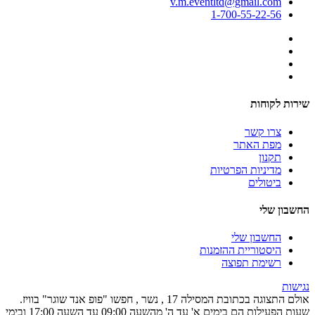
v.m.eventltd@gmail.com
1-700-55-22-56
שירות לקוחות
צרו קשר
מפת האתר
תקנון
מדיניות הפרטיות
ביטולים
החשבון שלי
החשבון שלי
היסטוריית ההזמנות
רשימת תפוצה
נגישות
אולם התצוגה בכתובת המסילה 17 , נשר , חפשו "פופ אנד שוגר" בוויז.
שעות הפעילות הם בימים א' עד ה' מהשעה 09:00 עד השעה 17:00 ובימי