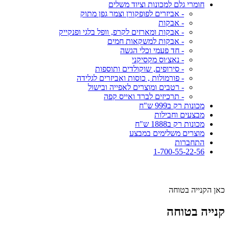
חומרי גלם למכונות וציוד משלים
- אביזרים לפופקורן וצמר גפן מתוק
- אבקות
- אבקות ומארזים לקרפ, וופל בלגי ופנקייק
- אבקות למשקאות חמים
- חד פעמי וכלי הגשה
- נאצ׳וס מקסיקני
- סירופים, שוקולדים ותוספות
- פורמולות , כוסות ואביזרים לגלידה
- רטבים ומוצרים לאפייה ובישול
- תרכיזים לברד ואייס קפה
מכונות רק ב999 ש"ח
מבצעים וחבילות
מכונות רק ב1888 ש"ח
מוצרים משלימים במבצע
התחברות
1-700-55-22-56
כאן הקנייה בטוחה
קנייה בטוחה