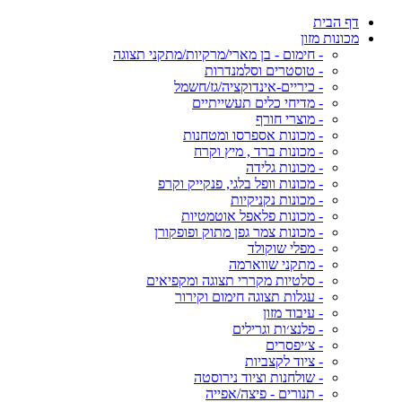
דף הבית
מכונות מזון
- חימום - בן מארי/מרקיות/מתקני תצוגה
- טוסטרים וסלמנדרות
- כיריים-אינדוקציה/גז/חשמל
- מדיחי כלים תעשייתיים
- מוצרי חורף
- מכונות אספרסו ומטחנות
- מכונות ברד , מיץ וקרח
- מכונות גלידה
- מכונות וופל בלגי, פנקייק וקרפ
- מכונות נקניקיות
- מכונות פלאפל אוטמטיות
- מכונות צמר גפן מתוק ופופקורן
- מפלי שוקולד
- מתקני שווארמה
- סלטיות מקררי תצוגה ומקפיאים
- עגלות תצוגה חימום וקירור
- עיבוד מזון
- פלנצ׳ות וגרילים
- צ׳יפסרים
- ציוד לקצביות
- שולחנות וציוד נירוסטה
- תנורים - פיצה/אפייה