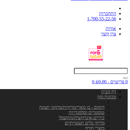
התחברות
1-700-55-22-56
אודות
צרו קשר
0 פריט\ים - ₪0.00
0
דף הבית
מכונות מזון
חימום - בן מארי/מרקיות/מתקני תצוגה
טוסטרים וסלמנדרות
כיריים-אינדוקציה/גז/חשמל
מדיחי כלים תעשייתיים
מוצרי חורף