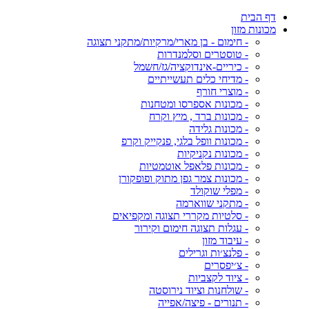
דף הבית
מכונות מזון
- חימום - בן מארי/מרקיות/מתקני תצוגה
- טוסטרים וסלמנדרות
- כיריים-אינדוקציה/גז/חשמל
- מדיחי כלים תעשייתיים
- מוצרי חורף
- מכונות אספרסו ומטחנות
- מכונות ברד , מיץ וקרח
- מכונות גלידה
- מכונות וופל בלגי, פנקייק וקרפ
- מכונות נקניקיות
- מכונות פלאפל אוטמטיות
- מכונות צמר גפן מתוק ופופקורן
- מפלי שוקולד
- מתקני שווארמה
- סלטיות מקררי תצוגה ומקפיאים
- עגלות תצוגה חימום וקירור
- עיבוד מזון
- פלנצ׳ות וגרילים
- צ׳יפסרים
- ציוד לקצביות
- שולחנות וציוד נירוסטה
- תנורים - פיצה/אפייה