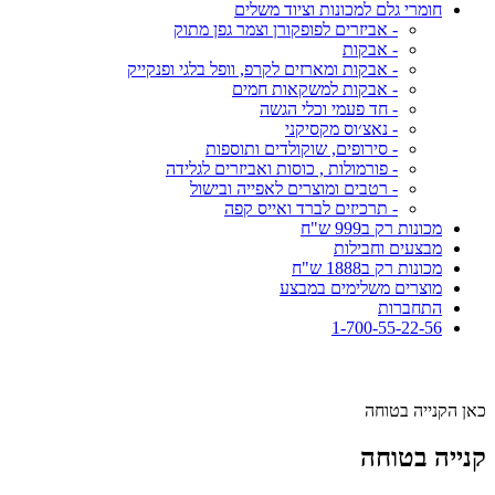
חומרי גלם למכונות וציוד משלים
- אביזרים לפופקורן וצמר גפן מתוק
- אבקות
- אבקות ומארזים לקרפ, וופל בלגי ופנקייק
- אבקות למשקאות חמים
- חד פעמי וכלי הגשה
- נאצ׳וס מקסיקני
- סירופים, שוקולדים ותוספות
- פורמולות , כוסות ואביזרים לגלידה
- רטבים ומוצרים לאפייה ובישול
- תרכיזים לברד ואייס קפה
מכונות רק ב999 ש"ח
מבצעים וחבילות
מכונות רק ב1888 ש"ח
מוצרים משלימים במבצע
התחברות
1-700-55-22-56
כאן הקנייה בטוחה
קנייה בטוחה