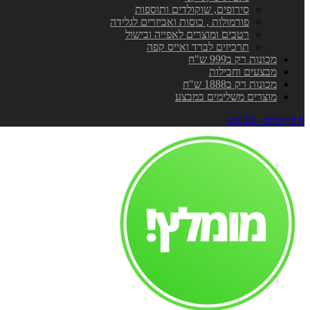
סירופים, שוקולדים ותוספות
פורמולות , כוסות ואביזרים לגלידה
רטבים ומוצרים לאפייה ובישול
תרכיזים לברד ואייס קפה
מכונות רק ב999 ש"ח
מבצעים וחבילות
מכונות רק ב1888 ש"ח
מוצרים משלימים במבצע
0 פריט\ים - ₪0.00