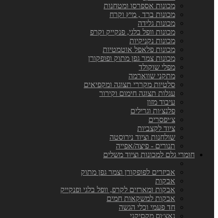
מכונות אספרסו ומטחנות
מכונות ברד , מיץ וקרח
מכונות גלידה
מכונות וופל בלגי, פנקייק וקרפ
מכונות נקניקיות
מכונות פלאפל אוטמטיות
מכונות צמר גפן מתוק ופופקורן
מפלי שוקולד
מתקני שווארמה
סלטיות מקררי תצוגה ומקפיאים
עגלות תצוגה חימום וקירור
עיבוד מזון
פלנצ׳ות וגרילים
צ׳יפסרים
ציוד לקצביות
שולחנות וציוד נירוסטה
תנורים - פיצה/אפייה
חומרי גלם למכונות וציוד משלים
אביזרים לפופקורן וצמר גפן מתוק
אבקות
אבקות ומארזים לקרפ, וופל בלגי ופנקייק
אבקות למשקאות חמים
חד פעמי וכלי הגשה
נאצ׳וס מקסיקני