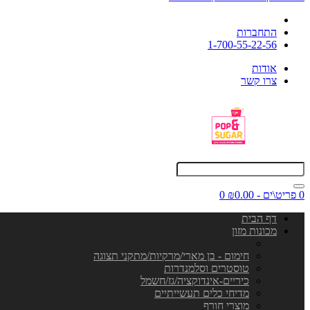
התחברות
1-700-55-22-56
אודות
צרו קשר
0 פריט\ים - ₪0.00
0
דף הבית
מכונות מזון
חימום - בן מארי/מרקיות/מתקני תצוגה
טוסטרים וסלמנדרות
כיריים-אינדוקציה/גז/חשמל
מדיחי כלים תעשייתיים
מוצרי חורף