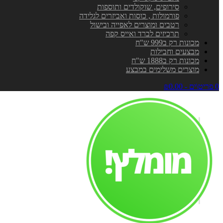
סירופים, שוקולדים ותוספות
פורמולות , כוסות ואביזרים לגלידה
רטבים ומוצרים לאפייה ובישול
תרכיזים לברד ואייס קפה
מכונות רק ב999 ש"ח
מבצעים וחבילות
מכונות רק ב1888 ש"ח
מוצרים משלימים במבצע
0 פריט\ים - ₪0.00