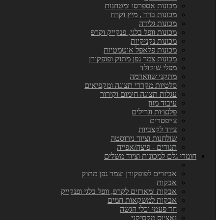
מכונות אספרסו ומטחנות
מכונות ברד , מיץ וקרח
מכונות גלידה
מכונות וופל בלגי, פנקייק וקרפ
מכונות נקניקיות
מכונות פלאפל אוטמטיות
מכונות צמר גפן מתוק ופופקורן
מפלי שוקולד
מתקני שווארמה
סלטיות מקררי תצוגה ומקפיאים
עגלות תצוגה חימום וקירור
עיבוד מזון
פלנצ׳ות וגרילים
צ׳יפסרים
ציוד לקצביות
שולחנות וציוד נירוסטה
תנורים - פיצה/אפייה
חומרי גלם למכונות וציוד משלים
אביזרים לפופקורן וצמר גפן מתוק
אבקות
אבקות ומארזים לקרפ, וופל בלגי ופנקייק
אבקות למשקאות חמים
חד פעמי וכלי הגשה
נאצ׳וס מקסיקני