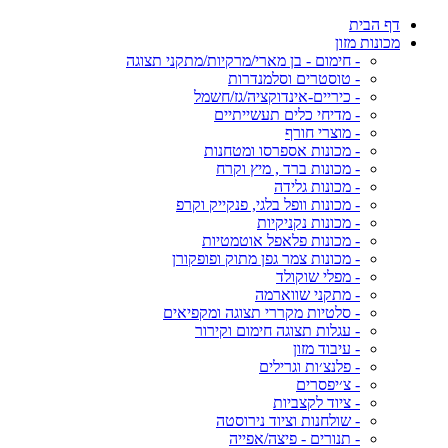
דף הבית
מכונות מזון
- חימום - בן מארי/מרקיות/מתקני תצוגה
- טוסטרים וסלמנדרות
- כיריים-אינדוקציה/גז/חשמל
- מדיחי כלים תעשייתיים
- מוצרי חורף
- מכונות אספרסו ומטחנות
- מכונות ברד , מיץ וקרח
- מכונות גלידה
- מכונות וופל בלגי, פנקייק וקרפ
- מכונות נקניקיות
- מכונות פלאפל אוטמטיות
- מכונות צמר גפן מתוק ופופקורן
- מפלי שוקולד
- מתקני שווארמה
- סלטיות מקררי תצוגה ומקפיאים
- עגלות תצוגה חימום וקירור
- עיבוד מזון
- פלנצ׳ות וגרילים
- צ׳יפסרים
- ציוד לקצביות
- שולחנות וציוד נירוסטה
- תנורים - פיצה/אפייה