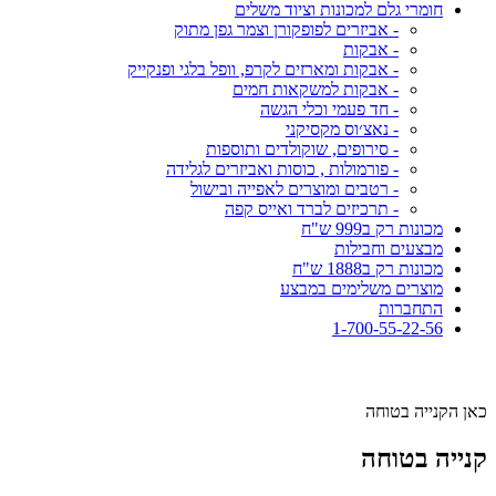
חומרי גלם למכונות וציוד משלים
- אביזרים לפופקורן וצמר גפן מתוק
- אבקות
- אבקות ומארזים לקרפ, וופל בלגי ופנקייק
- אבקות למשקאות חמים
- חד פעמי וכלי הגשה
- נאצ׳וס מקסיקני
- סירופים, שוקולדים ותוספות
- פורמולות , כוסות ואביזרים לגלידה
- רטבים ומוצרים לאפייה ובישול
- תרכיזים לברד ואייס קפה
מכונות רק ב999 ש"ח
מבצעים וחבילות
מכונות רק ב1888 ש"ח
מוצרים משלימים במבצע
התחברות
1-700-55-22-56
כאן הקנייה בטוחה
קנייה בטוחה