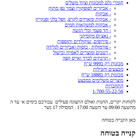
חומרי גלם למכונות וציוד משלים
- אביזרים לפופקורן וצמר גפן מתוק
- אבקות
- אבקות ומארזים לקרפ, וופל בלגי ופנקייק
- אבקות למשקאות חמים
- חד פעמי וכלי הגשה
- נאצ׳וס מקסיקני
- סירופים, שוקולדים ותוספות
- פורמולות , כוסות ואביזרים לגלידה
- רטבים ומוצרים לאפייה ובישול
- תרכיזים לברד ואייס קפה
מכונות רק ב999 ש"ח
מבצעים וחבילות
מכונות רק ב1888 ש"ח
מוצרים משלימים במבצע
התחברות
1-700-55-22-56
לקוחות יקרים, החנות ואולם התצוגה פעילים עבורכם בימים א׳ עד ה
מהשעה 09:00 עד השעה 17:00 . המסילה 17 נשר .
כאן הקנייה בטוחה
קנייה בטוחה