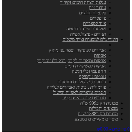
עגלות תצוגה חימום וקירור
עיבוד מזון
פלנצ׳ות וגרילים
צ׳יפסרים
ציוד לקצביות
שולחנות וציוד נירוסטה
תנורים - פיצה/אפייה
חומרי גלם למכונות וציוד משלים
אביזרים לפופקורן וצמר גפן מתוק
אבקות
אבקות ומארזים לקרפ, וופל בלגי ופנקייק
אבקות למשקאות חמים
חד פעמי וכלי הגשה
נאצ׳וס מקסיקני
סירופים, שוקולדים ותוספות
פורמולות , כוסות ואביזרים לגלידה
רטבים ומוצרים לאפייה ובישול
תרכיזים לברד ואייס קפה
מכונות רק ב999 ש"ח
מבצעים וחבילות
מכונות רק ב1888 ש"ח
מוצרים משלימים במבצע
0 פריט\ים - ₪0.00