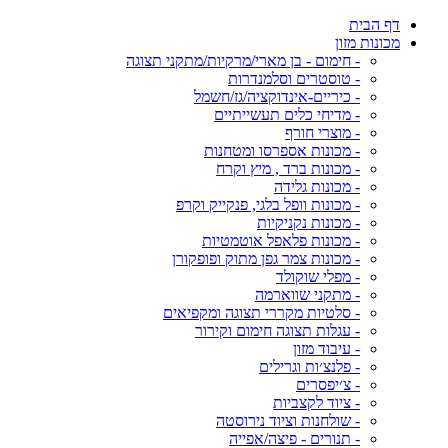
דף הבית
מכונות מזון
- חימום - בן מארי/מרקיות/מתקני תצוגה
- טוסטרים וסלמנדרות
- כיריים-אינדוקציה/גז/חשמל
- מדיחי כלים תעשייתיים
- מוצרי חורף
- מכונות אספרסו ומטחנות
- מכונות ברד , מיץ וקרח
- מכונות גלידה
- מכונות וופל בלגי, פנקייק וקרפ
- מכונות נקניקיות
- מכונות פלאפל אוטמטיות
- מכונות צמר גפן מתוק ופופקורן
- מפלי שוקולד
- מתקני שווארמה
- סלטיות מקררי תצוגה ומקפיאים
- עגלות תצוגה חימום וקירור
- עיבוד מזון
- פלנצ׳ות וגרילים
- צ׳יפסרים
- ציוד לקצביות
- שולחנות וציוד נירוסטה
- תנורים - פיצה/אפייה