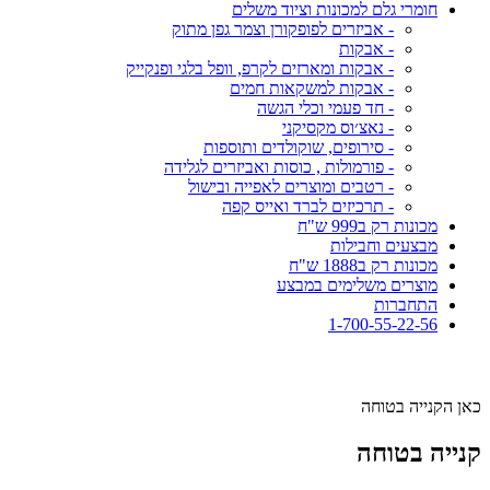
חומרי גלם למכונות וציוד משלים
- אביזרים לפופקורן וצמר גפן מתוק
- אבקות
- אבקות ומארזים לקרפ, וופל בלגי ופנקייק
- אבקות למשקאות חמים
- חד פעמי וכלי הגשה
- נאצ׳וס מקסיקני
- סירופים, שוקולדים ותוספות
- פורמולות , כוסות ואביזרים לגלידה
- רטבים ומוצרים לאפייה ובישול
- תרכיזים לברד ואייס קפה
מכונות רק ב999 ש"ח
מבצעים וחבילות
מכונות רק ב1888 ש"ח
מוצרים משלימים במבצע
התחברות
1-700-55-22-56
כאן הקנייה בטוחה
קנייה בטוחה