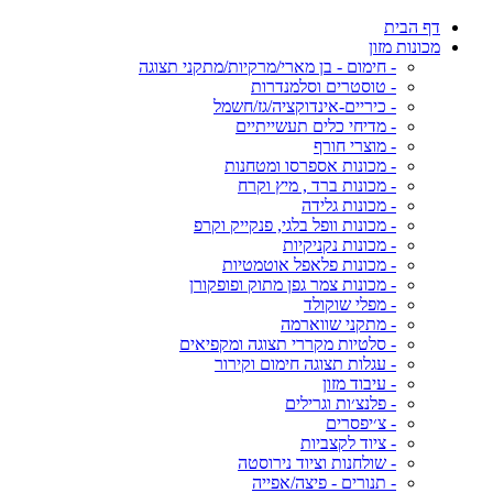
דף הבית
מכונות מזון
- חימום - בן מארי/מרקיות/מתקני תצוגה
- טוסטרים וסלמנדרות
- כיריים-אינדוקציה/גז/חשמל
- מדיחי כלים תעשייתיים
- מוצרי חורף
- מכונות אספרסו ומטחנות
- מכונות ברד , מיץ וקרח
- מכונות גלידה
- מכונות וופל בלגי, פנקייק וקרפ
- מכונות נקניקיות
- מכונות פלאפל אוטמטיות
- מכונות צמר גפן מתוק ופופקורן
- מפלי שוקולד
- מתקני שווארמה
- סלטיות מקררי תצוגה ומקפיאים
- עגלות תצוגה חימום וקירור
- עיבוד מזון
- פלנצ׳ות וגרילים
- צ׳יפסרים
- ציוד לקצביות
- שולחנות וציוד נירוסטה
- תנורים - פיצה/אפייה