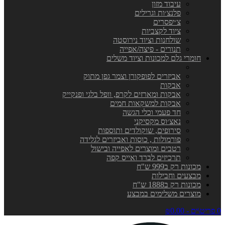
עיבוד מזון
פלנצ׳ות וגרילים
צ׳יפסרים
ציוד לקצביות
שולחנות וציוד נירוסטה
תנורים - פיצה/אפייה
חומרי גלם למכונות וציוד משלים
אביזרים לפופקורן וצמר גפן מתוק
אבקות
אבקות ומארזים לקרפ, וופל בלגי ופנקייק
אבקות למשקאות חמים
חד פעמי וכלי הגשה
נאצ׳וס מקסיקני
סירופים, שוקולדים ותוספות
פורמולות , כוסות ואביזרים לגלידה
רטבים ומוצרים לאפייה ובישול
תרכיזים לברד ואייס קפה
מכונות רק ב999 ש"ח
מבצעים וחבילות
מכונות רק ב1888 ש"ח
מוצרים משלימים במבצע
0 פריט\ים - ₪0.00