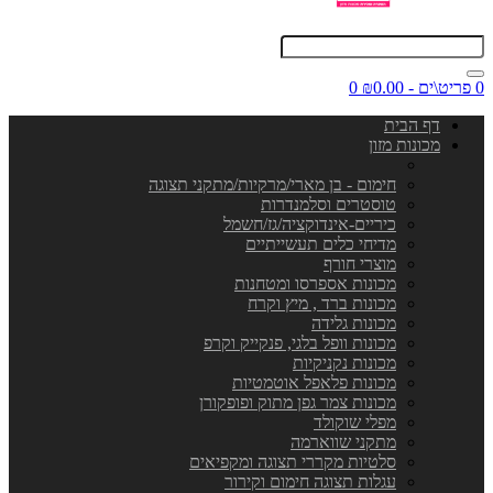
0 פריט\ים - ₪0.00
0
דף הבית
מכונות מזון
חימום - בן מארי/מרקיות/מתקני תצוגה
טוסטרים וסלמנדרות
כיריים-אינדוקציה/גז/חשמל
מדיחי כלים תעשייתיים
מוצרי חורף
מכונות אספרסו ומטחנות
מכונות ברד , מיץ וקרח
מכונות גלידה
מכונות וופל בלגי, פנקייק וקרפ
מכונות נקניקיות
מכונות פלאפל אוטמטיות
מכונות צמר גפן מתוק ופופקורן
מפלי שוקולד
מתקני שווארמה
סלטיות מקררי תצוגה ומקפיאים
עגלות תצוגה חימום וקירור