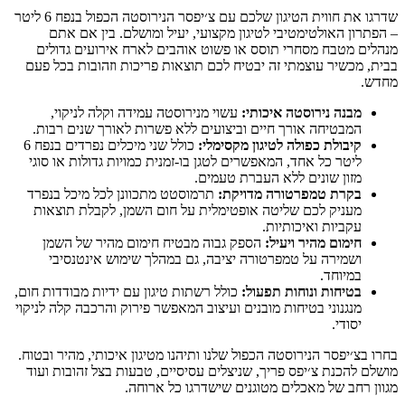
שדרגו את חווית הטיגון שלכם עם צ׳יפסר הנירוסטה הכפול בנפח 6 ליטר
– הפתרון האולטימטיבי לטיגון מקצועי, יעיל ומושלם. בין אם אתם
מנהלים מטבח מסחרי תוסס או פשוט אוהבים לארח אירועים גדולים
בבית, מכשיר עוצמתי זה יבטיח לכם תוצאות פריכות וזהובות בכל פעם
מחדש.
מבנה נירוסטה איכותי:
עשוי מנירוסטה עמידה וקלה לניקוי,
המבטיחה אורך חיים וביצועים ללא פשרות לאורך שנים רבות.
קיבולת כפולה לטיגון מקסימלי:
כולל שני מיכלים נפרדים בנפח 6
ליטר כל אחד, המאפשרים לטגן בו-זמנית כמויות גדולות או סוגי
מזון שונים ללא העברת טעמים.
בקרת טמפרטורה מדויקת:
תרמוסטט מתכוונן לכל מיכל בנפרד
מעניק לכם שליטה אופטימלית על חום השמן, לקבלת תוצאות
עקביות ואיכותיות.
חימום מהיר ויעיל:
הספק גבוה מבטיח חימום מהיר של השמן
ושמירה על טמפרטורה יציבה, גם במהלך שימוש אינטנסיבי
במיוחד.
בטיחות ונוחות תפעול:
כולל רשתות טיגון עם ידיות מבודדות חום,
מנגנוני בטיחות מובנים ועיצוב המאפשר פירוק והרכבה קלה לניקוי
יסודי.
בחרו בצ׳יפסר הנירוסטה הכפול שלנו ותיהנו מטיגון איכותי, מהיר ובטוח.
מושלם להכנת צ׳יפס פריך, שניצלים עסיסיים, טבעות בצל זהובות ועוד
מגוון רחב של מאכלים מטוגנים שישדרגו כל ארוחה.