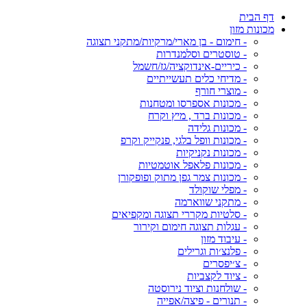
דף הבית
מכונות מזון
- חימום - בן מארי/מרקיות/מתקני תצוגה
- טוסטרים וסלמנדרות
- כיריים-אינדוקציה/גז/חשמל
- מדיחי כלים תעשייתיים
- מוצרי חורף
- מכונות אספרסו ומטחנות
- מכונות ברד , מיץ וקרח
- מכונות גלידה
- מכונות וופל בלגי, פנקייק וקרפ
- מכונות נקניקיות
- מכונות פלאפל אוטמטיות
- מכונות צמר גפן מתוק ופופקורן
- מפלי שוקולד
- מתקני שווארמה
- סלטיות מקררי תצוגה ומקפיאים
- עגלות תצוגה חימום וקירור
- עיבוד מזון
- פלנצ׳ות וגרילים
- צ׳יפסרים
- ציוד לקצביות
- שולחנות וציוד נירוסטה
- תנורים - פיצה/אפייה