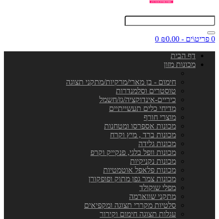
0 פריט\ים - ₪0.00
0
דף הבית
מכונות מזון
חימום - בן מארי/מרקיות/מתקני תצוגה
טוסטרים וסלמנדרות
כיריים-אינדוקציה/גז/חשמל
מדיחי כלים תעשייתיים
מוצרי חורף
מכונות אספרסו ומטחנות
מכונות ברד , מיץ וקרח
מכונות גלידה
מכונות וופל בלגי, פנקייק וקרפ
מכונות נקניקיות
מכונות פלאפל אוטמטיות
מכונות צמר גפן מתוק ופופקורן
מפלי שוקולד
מתקני שווארמה
סלטיות מקררי תצוגה ומקפיאים
עגלות תצוגה חימום וקירור