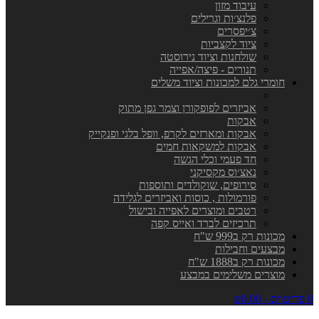
עיבוד מזון
פלנצ׳ות וגרילים
צ׳יפסרים
ציוד לקצביות
שולחנות וציוד נירוסטה
תנורים - פיצה/אפייה
חומרי גלם למכונות וציוד משלים
אביזרים לפופקורן וצמר גפן מתוק
אבקות
אבקות ומארזים לקרפ, וופל בלגי ופנקייק
אבקות למשקאות חמים
חד פעמי וכלי הגשה
נאצ׳וס מקסיקני
סירופים, שוקולדים ותוספות
פורמולות , כוסות ואביזרים לגלידה
רטבים ומוצרים לאפייה ובישול
תרכיזים לברד ואייס קפה
מכונות רק ב999 ש"ח
מבצעים וחבילות
מכונות רק ב1888 ש"ח
מוצרים משלימים במבצע
0 פריט\ים - ₪0.00