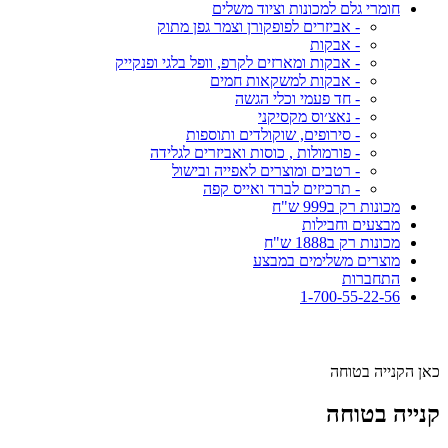
חומרי גלם למכונות וציוד משלים
- אביזרים לפופקורן וצמר גפן מתוק
- אבקות
- אבקות ומארזים לקרפ, וופל בלגי ופנקייק
- אבקות למשקאות חמים
- חד פעמי וכלי הגשה
- נאצ׳וס מקסיקני
- סירופים, שוקולדים ותוספות
- פורמולות , כוסות ואביזרים לגלידה
- רטבים ומוצרים לאפייה ובישול
- תרכיזים לברד ואייס קפה
מכונות רק ב999 ש"ח
מבצעים וחבילות
מכונות רק ב1888 ש"ח
מוצרים משלימים במבצע
התחברות
1-700-55-22-56
כאן הקנייה בטוחה
קנייה בטוחה