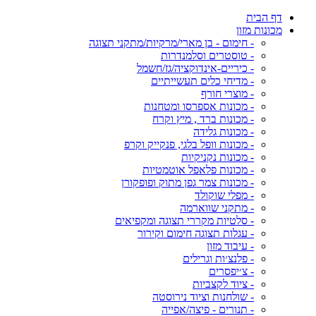
דף הבית
מכונות מזון
- חימום - בן מארי/מרקיות/מתקני תצוגה
- טוסטרים וסלמנדרות
- כיריים-אינדוקציה/גז/חשמל
- מדיחי כלים תעשייתיים
- מוצרי חורף
- מכונות אספרסו ומטחנות
- מכונות ברד , מיץ וקרח
- מכונות גלידה
- מכונות וופל בלגי, פנקייק וקרפ
- מכונות נקניקיות
- מכונות פלאפל אוטמטיות
- מכונות צמר גפן מתוק ופופקורן
- מפלי שוקולד
- מתקני שווארמה
- סלטיות מקררי תצוגה ומקפיאים
- עגלות תצוגה חימום וקירור
- עיבוד מזון
- פלנצ׳ות וגרילים
- צ׳יפסרים
- ציוד לקצביות
- שולחנות וציוד נירוסטה
- תנורים - פיצה/אפייה