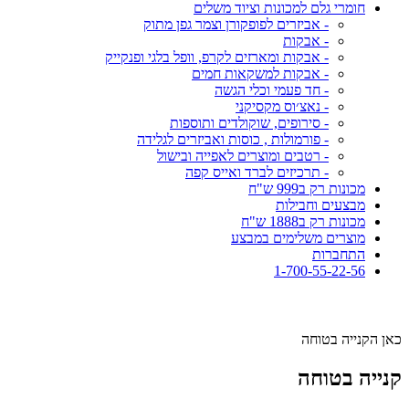
חומרי גלם למכונות וציוד משלים
- אביזרים לפופקורן וצמר גפן מתוק
- אבקות
- אבקות ומארזים לקרפ, וופל בלגי ופנקייק
- אבקות למשקאות חמים
- חד פעמי וכלי הגשה
- נאצ׳וס מקסיקני
- סירופים, שוקולדים ותוספות
- פורמולות , כוסות ואביזרים לגלידה
- רטבים ומוצרים לאפייה ובישול
- תרכיזים לברד ואייס קפה
מכונות רק ב999 ש"ח
מבצעים וחבילות
מכונות רק ב1888 ש"ח
מוצרים משלימים במבצע
התחברות
1-700-55-22-56
כאן הקנייה בטוחה
קנייה בטוחה