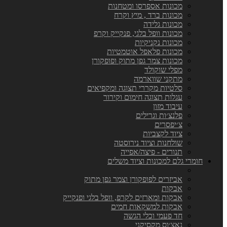
מכונות אספרסו ומטחנות
מכונות ברד , מיץ וקרח
מכונות גלידה
מכונות וופל בלגי, פנקייק וקרפ
מכונות נקניקיות
מכונות פלאפל אוטמטיות
מכונות צמר גפן מתוק ופופקורן
מפלי שוקולד
מתקני שווארמה
סלטיות מקררי תצוגה ומקפיאים
עגלות תצוגה חימום וקירור
עיבוד מזון
פלנצ׳ות וגרילים
צ׳יפסרים
ציוד לקצביות
שולחנות וציוד נירוסטה
תנורים - פיצה/אפייה
חומרי גלם למכונות וציוד משלים
אביזרים לפופקורן וצמר גפן מתוק
אבקות
אבקות ומארזים לקרפ, וופל בלגי ופנקייק
אבקות למשקאות חמים
חד פעמי וכלי הגשה
נאצ׳וס מקסיקני