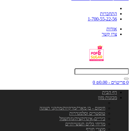
התחברות
1-700-55-22-56
אודות
צרו קשר
0 פריט\ים - ₪0.00
0
דף הבית
מכונות מזון
חימום - בן מארי/מרקיות/מתקני תצוגה
טוסטרים וסלמנדרות
כיריים-אינדוקציה/גז/חשמל
מדיחי כלים תעשייתיים
מוצרי חורף