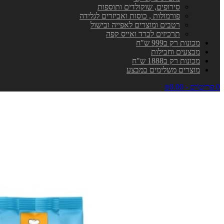
סירופים, שוקולדים ותוספות
פורמולות , כוסות ואביזרים לגלידה
רטבים ומוצרים לאפייה ובישול
תרכיזים לברד ואייס קפה
מכונות רק ב999 ש"ח
מבצעים וחבילות
מכונות רק ב1888 ש"ח
מוצרים משלימים במבצע
0 פריט\ים - ₪0.00