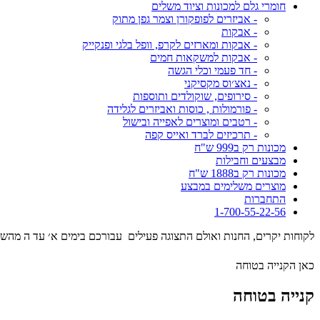
חומרי גלם למכונות וציוד משלים
- אביזרים לפופקורן וצמר גפן מתוק
- אבקות
- אבקות ומארזים לקרפ, וופל בלגי ופנקייק
- אבקות למשקאות חמים
- חד פעמי וכלי הגשה
- נאצ׳וס מקסיקני
- סירופים, שוקולדים ותוספות
- פורמולות , כוסות ואביזרים לגלידה
- רטבים ומוצרים לאפייה ובישול
- תרכיזים לברד ואייס קפה
מכונות רק ב999 ש"ח
מבצעים וחבילות
מכונות רק ב1888 ש"ח
מוצרים משלימים במבצע
התחברות
1-700-55-22-56
לקוחות יקרים, החנות ואולם התצוגה פעילים עבורכם בימים א׳ עד ה מהשעה 09:00 עד השעה 17:00 . המסילה 17 נ
כאן הקנייה בטוחה
קנייה בטוחה