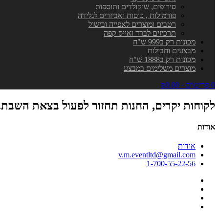
סירופים, שוקולדים ותוספות
פורמולות , כוסות ואביזרים לגלידה
רטבים ומוצרים לאפייה ובישול
תרכיזים לברד ואייס קפה
מכונות רק ב999 ש"ח
מבצעים וחבילות
מכונות רק ב1888 ש"ח
מוצרים משלימים במבצע
0 פריט\ים - ₪0.00
לקוחות יקרים, החנות תחזור לפעול בצאת השבת.
אודות
אודות
v.m.eventltd@gmail.com
1-700-55-22-56