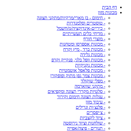
דף הבית
מכונות מזון
- חימום - בן מארי/מרקיות/מתקני תצוגה
- טוסטרים וסלמנדרות
- כיריים-אינדוקציה/גז/חשמל
- מדיחי כלים תעשייתיים
- מוצרי חורף
- מכונות אספרסו ומטחנות
- מכונות ברד , מיץ וקרח
- מכונות גלידה
- מכונות וופל בלגי, פנקייק וקרפ
- מכונות נקניקיות
- מכונות פלאפל אוטמטיות
- מכונות צמר גפן מתוק ופופקורן
- מפלי שוקולד
- מתקני שווארמה
- סלטיות מקררי תצוגה ומקפיאים
- עגלות תצוגה חימום וקירור
- עיבוד מזון
- פלנצ׳ות וגרילים
- צ׳יפסרים
- ציוד לקצביות
- שולחנות וציוד נירוסטה
- תנורים - פיצה/אפייה