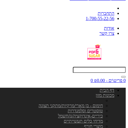
התחברות
1-700-55-22-56
אודות
צרו קשר
0 פריט\ים - ₪0.00
0
דף הבית
מכונות מזון
חימום - בן מארי/מרקיות/מתקני תצוגה
טוסטרים וסלמנדרות
כיריים-אינדוקציה/גז/חשמל
מדיחי כלים תעשייתיים
מוצרי חורף