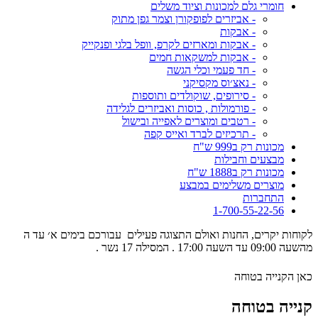
חומרי גלם למכונות וציוד משלים
- אביזרים לפופקורן וצמר גפן מתוק
- אבקות
- אבקות ומארזים לקרפ, וופל בלגי ופנקייק
- אבקות למשקאות חמים
- חד פעמי וכלי הגשה
- נאצ׳וס מקסיקני
- סירופים, שוקולדים ותוספות
- פורמולות , כוסות ואביזרים לגלידה
- רטבים ומוצרים לאפייה ובישול
- תרכיזים לברד ואייס קפה
מכונות רק ב999 ש"ח
מבצעים וחבילות
מכונות רק ב1888 ש"ח
מוצרים משלימים במבצע
התחברות
1-700-55-22-56
לקוחות יקרים, החנות ואולם התצוגה פעילים עבורכם בימים א׳ עד ה
מהשעה 09:00 עד השעה 17:00 . המסילה 17 נשר .
כאן הקנייה בטוחה
קנייה בטוחה