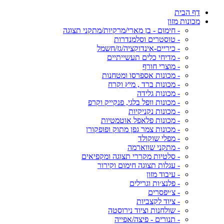
דף הבית
מכונות מזון
- חימום - בן מארי/מרקיות/מתקני תצוגה
- טוסטרים וסלמנדרות
- כיריים-אינדוקציה/גז/חשמל
- מדיחי כלים תעשייתיים
- מוצרי חורף
- מכונות אספרסו ומטחנות
- מכונות ברד , מיץ וקרח
- מכונות גלידה
- מכונות וופל בלגי, פנקייק וקרפ
- מכונות נקניקיות
- מכונות פלאפל אוטמטיות
- מכונות צמר גפן מתוק ופופקורן
- מפלי שוקולד
- מתקני שווארמה
- סלטיות מקררי תצוגה ומקפיאים
- עגלות תצוגה חימום וקירור
- עיבוד מזון
- פלנצ׳ות וגרילים
- צ׳יפסרים
- ציוד לקצביות
- שולחנות וציוד נירוסטה
- תנורים - פיצה/אפייה