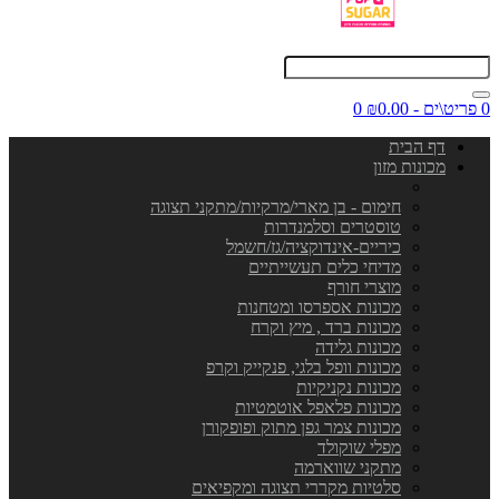
0 פריט\ים - ₪0.00
0
דף הבית
מכונות מזון
חימום - בן מארי/מרקיות/מתקני תצוגה
טוסטרים וסלמנדרות
כיריים-אינדוקציה/גז/חשמל
מדיחי כלים תעשייתיים
מוצרי חורף
מכונות אספרסו ומטחנות
מכונות ברד , מיץ וקרח
מכונות גלידה
מכונות וופל בלגי, פנקייק וקרפ
מכונות נקניקיות
מכונות פלאפל אוטמטיות
מכונות צמר גפן מתוק ופופקורן
מפלי שוקולד
מתקני שווארמה
סלטיות מקררי תצוגה ומקפיאים