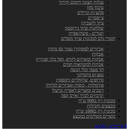
עגלות תצוגה חימום וקירור
עיבוד מזון
פלנצ׳ות וגרילים
צ׳יפסרים
ציוד לקצביות
שולחנות וציוד נירוסטה
תנורים - פיצה/אפייה
חומרי גלם למכונות וציוד משלים
אביזרים לפופקורן וצמר גפן מתוק
אבקות
אבקות ומארזים לקרפ, וופל בלגי ופנקייק
אבקות למשקאות חמים
חד פעמי וכלי הגשה
נאצ׳וס מקסיקני
סירופים, שוקולדים ותוספות
פורמולות , כוסות ואביזרים לגלידה
רטבים ומוצרים לאפייה ובישול
תרכיזים לברד ואייס קפה
מכונות רק ב999 ש"ח
מבצעים וחבילות
מכונות רק ב1888 ש"ח
מוצרים משלימים במבצע
0 פריט\ים - ₪0.00