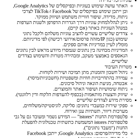
עוגיות וכלי מדידה
האתר עושה שימוש בעוגיות ובפיקסלים של Google Analytics,
וכן ייתכן שימוש בפיקסלים של Facebook ו‑TikTok לצרכי
ניתוח, מדידה, שיפור חוויית משתמש ושיווק ממוקד.
ניתן לנהל/למחוק עוגיות דרך הגדרות הדפדפן ולשנות העדפות
במנהל העוגיות באתר (אם קיים).
צדדים שלישיים עשויים להציב עוגיות משלהם ולקבל נתוני
שימוש (כגון IP/מזהה פרסום/אירועי רכישה) לפי מדיניותם.
מומלץ לעיין במדיניות אותם ספקים.
המדיניות מבחינה בין נתונים שנמסרו מיודע מראש לבין נתונים
הנאספים באמצעי מעקב, ומבהירה מטרות והשימוש בצדדים
שלישיים.
מטרות העיבוד
ניהול חשבון והזמנות; מתן תמיכה ושירות לקוחות.
עמידה בהתחייבויות חוזיות ומשפטיות (חשבוניות/מיסוי).
אבטחה, מניעת הונאה וניהול סיכונים.
ניתוח שימושיות ושיפור האתר והמוצרים.
שיווק והצעות מותאמות (בכפוף להעדפות הלקוח ודין רלוונטי).
מסירת מידע לצדדים שלישיים
ספקי שירות כמעבדי נתונים: סליקה, לוגיסטיקה/משלוחים,
מערכות דיוור, תשתיות ענן ואירוח.
פלטפורמת החנות “istores” — המידע נשמר ומעובד גם על גבי
פלטפורמת istores המשמשת כתשתית טכנולוגית להפעלת
החנות (“מעבד נתונים”).
כלי מדידה/פרסום: Google Analytics; ייתכן Facebook