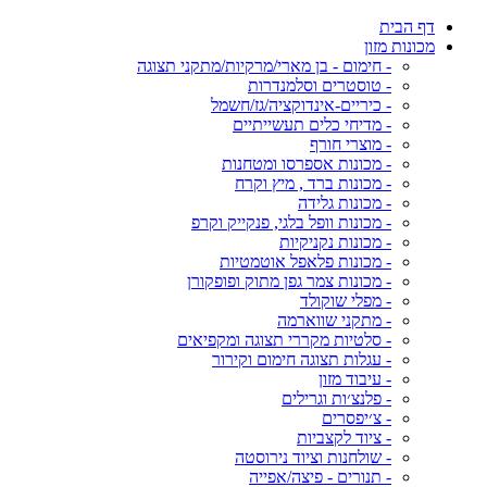
דף הבית
מכונות מזון
- חימום - בן מארי/מרקיות/מתקני תצוגה
- טוסטרים וסלמנדרות
- כיריים-אינדוקציה/גז/חשמל
- מדיחי כלים תעשייתיים
- מוצרי חורף
- מכונות אספרסו ומטחנות
- מכונות ברד , מיץ וקרח
- מכונות גלידה
- מכונות וופל בלגי, פנקייק וקרפ
- מכונות נקניקיות
- מכונות פלאפל אוטמטיות
- מכונות צמר גפן מתוק ופופקורן
- מפלי שוקולד
- מתקני שווארמה
- סלטיות מקררי תצוגה ומקפיאים
- עגלות תצוגה חימום וקירור
- עיבוד מזון
- פלנצ׳ות וגרילים
- צ׳יפסרים
- ציוד לקצביות
- שולחנות וציוד נירוסטה
- תנורים - פיצה/אפייה