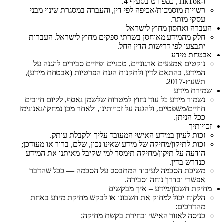
ו‑TikTok, כמפורט בסעיף 4.
רשויות מוסמכות/אכיפה לפי דין, והעברה במסגרת שינוי מבני
עסקי מותר.
העברה ואחסון מחוץ לישראל
חלק מהמידע מאוחסן בשרתי ספקים מחוץ לישראל. העברות
יתבצעו לפי דרישות הדין החל.
אבטחת מידע
נוקטים אמצעים ארגוניים, טכניים ופיזיים סבירים להגנה על
המידע, בהתאם לדין ולתקנות הגנת הפרטיות (אבטחת מידע),
תשע״ז‑2017.
שמירת מידע
נשמור מידע כל עוד נחוץ למטרות שלשמן נאסף, לקיום חיובים
חוזיים/משפטיים, ולהגנה על זכויותינו, ולאחר מכן נמחקו/נאנונימז
ככל הניתן.
זכויותיך
זכות לעיון במידע האישי המעובד עליך ולקבלת עותק.
זכות לתיקון/מחיקה של מידע שאינו נכון, שלם, ברור או מעודכן;
הודעה על תיקון/מחיקה תימסר למי שקיבל מאיתנו את המידע
כנדרש בדין.
משיכת הסכמה לעיבוד המתבסס על הסכמה — ככל שהדבר
אפשרי ובדרך נוחה וסבירה.
מחיקת חשבון/מידע – איך מבקשים
הלקוח יכול למחוק את חשבונו או לבקש מחיקת מידע באחת
מהדרכים:
כניסה לאזור האישי ובחירת בקשת מחיקה;