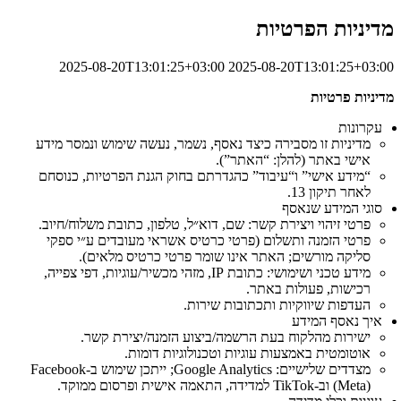
מדיניות הפרטיות
2025-08-20T13:01:25+03:00
2025-08-20T13:01:25+03:00
מדיניות פרטיות
עקרונות
מדיניות זו מסבירה כיצד נאסף, נשמר, נעשה שימוש ונמסר מידע
אישי באתר (להלן: “האתר”).
“מידע אישי” ו“עיבוד” כהגדרתם בחוק הגנת הפרטיות, כנוסחם
לאחר תיקון 13.
סוגי המידע שנאסף
פרטי זיהוי ויצירת קשר: שם, דוא״ל, טלפון, כתובת משלוח/חיוב.
פרטי הזמנה ותשלום (פרטי כרטיס אשראי מעובדים ע״י ספקי
סליקה מורשים; האתר אינו שומר פרטי כרטיס מלאים).
מידע טכני ושימושי: כתובת IP, מזהי מכשיר/עוגיות, דפי צפייה,
רכישות, פעולות באתר.
העדפות שיווקיות ותכתובות שירות.
איך נאסף המידע
ישירות מהלקוח בעת הרשמה/ביצוע הזמנה/יצירת קשר.
אוטומטית באמצעות עוגיות וטכנולוגיות דומות.
מצדדים שלישיים: Google Analytics; ייתכן שימוש ב‑Facebook
(Meta) וב‑TikTok למדידה, התאמה אישית ופרסום ממוקד.