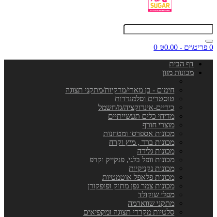
0 פריט\ים - ₪0.00
0
דף הבית
מכונות מזון
חימום - בן מארי/מרקיות/מתקני תצוגה
טוסטרים וסלמנדרות
כיריים-אינדוקציה/גז/חשמל
מדיחי כלים תעשייתיים
מוצרי חורף
מכונות אספרסו ומטחנות
מכונות ברד , מיץ וקרח
מכונות גלידה
מכונות וופל בלגי, פנקייק וקרפ
מכונות נקניקיות
מכונות פלאפל אוטמטיות
מכונות צמר גפן מתוק ופופקורן
מפלי שוקולד
מתקני שווארמה
סלטיות מקררי תצוגה ומקפיאים