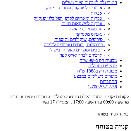
חומרי גלם למכונות וציוד משלים
- אביזרים לפופקורן וצמר גפן מתוק
- אבקות
- אבקות ומארזים לקרפ, וופל בלגי ופנקייק
- אבקות למשקאות חמים
- חד פעמי וכלי הגשה
- נאצ׳וס מקסיקני
- סירופים, שוקולדים ותוספות
- פורמולות , כוסות ואביזרים לגלידה
- רטבים ומוצרים לאפייה ובישול
- תרכיזים לברד ואייס קפה
מכונות רק ב999 ש"ח
מבצעים וחבילות
מכונות רק ב1888 ש"ח
מוצרים משלימים במבצע
התחברות
1-700-55-22-56
לקוחות יקרים, החנות ואולם התצוגה פעילים עבורכם בימים א׳ עד ה
מהשעה 09:00 עד השעה 17:00 . המסילה 17 נשר .
כאן הקנייה בטוחה
קנייה בטוחה