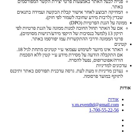
פנייה לבעל האתר באמצעות פרטי יצירת הקשר המפורסמים
באתר.
המחיקה תבוצע לאחר אישור קבלת הבקשה ועמידה בתנאים
שבדין (לרבות מידע שחובה לשמור לפי חוק).
ממונה על הגנת הפרטיות (DPO)
אם על האתר תחול החובה למנות ממונה על הגנת פרטיות לפי
תיקון 13 (למשל בנסיבות של היקפי מידע/רגישות מסוימים),
פרטי הממונה ודרכי ההתקשרות עמו יפורסמו באתר.
קטינים
האתר אינו מיועד לשימוש עצמאִי ע״י קטינים מתחת לגיל 18.
אם התקבלה הודעה על מסירת מידע ע״י קטין ללא הסכמת
הורה/אפוטרופוס, נפעל להסרה.
עדכונים למדיניות
נעדכן מדיניות זו מעת לעת. גרסה עדכנית תפורסם באתר ותיכנס
לתוקף במועד פרסומה.
אודות
אודות
v.m.eventltd@gmail.com
1-700-55-22-56