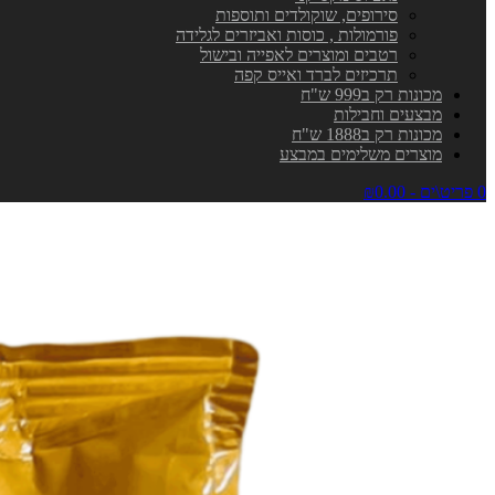
סירופים, שוקולדים ותוספות
פורמולות , כוסות ואביזרים לגלידה
רטבים ומוצרים לאפייה ובישול
תרכיזים לברד ואייס קפה
מכונות רק ב999 ש"ח
מבצעים וחבילות
מכונות רק ב1888 ש"ח
מוצרים משלימים במבצע
0 פריט\ים - ₪0.00