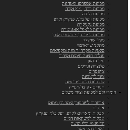
מכונות אספרסו ומטחנות
מכונות ברד , מיץ וקרח
מכונות גלידה
מכונות וופל בלגי, פנקייק וקרפ
מכונות נקניקיות
מכונות פלאפל אוטמטיות
מכונות צמר גפן מתוק ופופקורן
מפלי שוקולד
מתקני שווארמה
סלטיות מקררי תצוגה ומקפיאים
עגלות תצוגה חימום וקירור
עיבוד מזון
פלנצ׳ות וגרילים
צ׳יפסרים
ציוד לקצביות
שולחנות וציוד נירוסטה
תנורים - פיצה/אפייה
חומרי גלם למכונות וציוד משלים
אביזרים לפופקורן וצמר גפן מתוק
אבקות
אבקות ומארזים לקרפ, וופל בלגי ופנקייק
אבקות למשקאות חמים
חד פעמי וכלי הגשה
נאצ׳וס מקסיקני