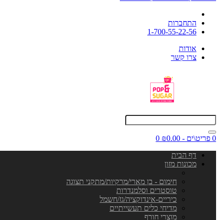
התחברות
1-700-55-22-56
אודות
צרו קשר
0 פריט\ים - ₪0.00
0
דף הבית
מכונות מזון
חימום - בן מארי/מרקיות/מתקני תצוגה
טוסטרים וסלמנדרות
כיריים-אינדוקציה/גז/חשמל
מדיחי כלים תעשייתיים
מוצרי חורף