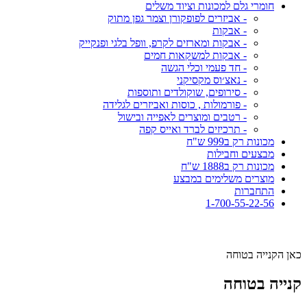
חומרי גלם למכונות וציוד משלים
- אביזרים לפופקורן וצמר גפן מתוק
- אבקות
- אבקות ומארזים לקרפ, וופל בלגי ופנקייק
- אבקות למשקאות חמים
- חד פעמי וכלי הגשה
- נאצ׳וס מקסיקני
- סירופים, שוקולדים ותוספות
- פורמולות , כוסות ואביזרים לגלידה
- רטבים ומוצרים לאפייה ובישול
- תרכיזים לברד ואייס קפה
מכונות רק ב999 ש"ח
מבצעים וחבילות
מכונות רק ב1888 ש"ח
מוצרים משלימים במבצע
התחברות
1-700-55-22-56
כאן הקנייה בטוחה
קנייה בטוחה