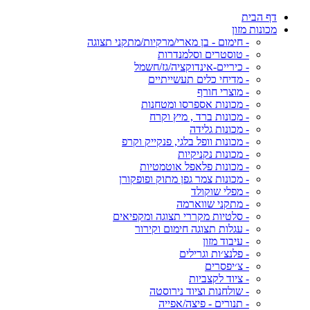
דף הבית
מכונות מזון
- חימום - בן מארי/מרקיות/מתקני תצוגה
- טוסטרים וסלמנדרות
- כיריים-אינדוקציה/גז/חשמל
- מדיחי כלים תעשייתיים
- מוצרי חורף
- מכונות אספרסו ומטחנות
- מכונות ברד , מיץ וקרח
- מכונות גלידה
- מכונות וופל בלגי, פנקייק וקרפ
- מכונות נקניקיות
- מכונות פלאפל אוטמטיות
- מכונות צמר גפן מתוק ופופקורן
- מפלי שוקולד
- מתקני שווארמה
- סלטיות מקררי תצוגה ומקפיאים
- עגלות תצוגה חימום וקירור
- עיבוד מזון
- פלנצ׳ות וגרילים
- צ׳יפסרים
- ציוד לקצביות
- שולחנות וציוד נירוסטה
- תנורים - פיצה/אפייה