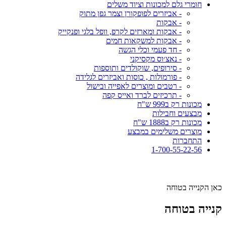
חומרי גלם למכונות וציוד משלים
- אביזרים לפופקורן וצמר גפן מתוק
- אבקות
- אבקות ומארזים לקרפ, וופל בלגי ופנקייק
- אבקות למשקאות חמים
- חד פעמי וכלי הגשה
- נאצ׳וס מקסיקני
- סירופים, שוקולדים ותוספות
- פורמולות , כוסות ואביזרים לגלידה
- רטבים ומוצרים לאפייה ובישול
- תרכיזים לברד ואייס קפה
מכונות רק ב999 ש"ח
מבצעים וחבילות
מכונות רק ב1888 ש"ח
מוצרים משלימים במבצע
התחברות
1-700-55-22-56
כאן הקנייה בטוחה
קנייה בטוחה