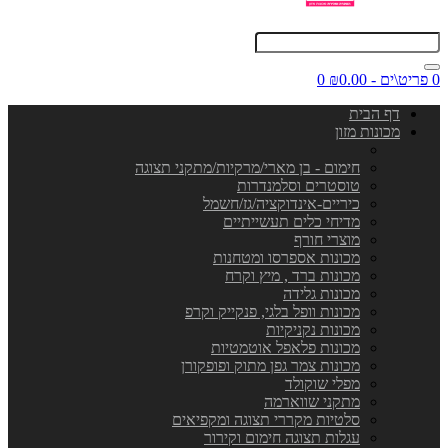
0 פריט\ים - ₪0.00
0
דף הבית
מכונות מזון
חימום - בן מארי/מרקיות/מתקני תצוגה
טוסטרים וסלמנדרות
כיריים-אינדוקציה/גז/חשמל
מדיחי כלים תעשייתיים
מוצרי חורף
מכונות אספרסו ומטחנות
מכונות ברד , מיץ וקרח
מכונות גלידה
מכונות וופל בלגי, פנקייק וקרפ
מכונות נקניקיות
מכונות פלאפל אוטמטיות
מכונות צמר גפן מתוק ופופקורן
מפלי שוקולד
מתקני שווארמה
סלטיות מקררי תצוגה ומקפיאים
עגלות תצוגה חימום וקירור