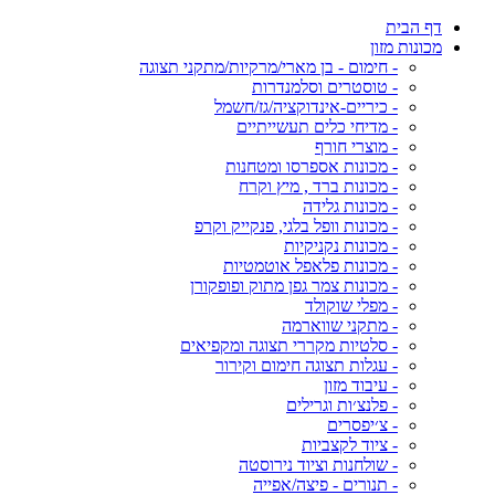
דף הבית
מכונות מזון
- חימום - בן מארי/מרקיות/מתקני תצוגה
- טוסטרים וסלמנדרות
- כיריים-אינדוקציה/גז/חשמל
- מדיחי כלים תעשייתיים
- מוצרי חורף
- מכונות אספרסו ומטחנות
- מכונות ברד , מיץ וקרח
- מכונות גלידה
- מכונות וופל בלגי, פנקייק וקרפ
- מכונות נקניקיות
- מכונות פלאפל אוטמטיות
- מכונות צמר גפן מתוק ופופקורן
- מפלי שוקולד
- מתקני שווארמה
- סלטיות מקררי תצוגה ומקפיאים
- עגלות תצוגה חימום וקירור
- עיבוד מזון
- פלנצ׳ות וגרילים
- צ׳יפסרים
- ציוד לקצביות
- שולחנות וציוד נירוסטה
- תנורים - פיצה/אפייה