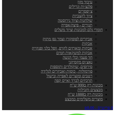
עיבוד מזון
פלנצ׳ות וגרילים
צ׳יפסרים
ציוד לקצביות
שולחנות וציוד נירוסטה
תנורים - פיצה/אפייה
חומרי גלם למכונות וציוד משלים
אביזרים לפופקורן וצמר גפן מתוק
אבקות
אבקות ומארזים לקרפ, וופל בלגי ופנקייק
אבקות למשקאות חמים
חד פעמי וכלי הגשה
נאצ׳וס מקסיקני
סירופים, שוקולדים ותוספות
פורמולות , כוסות ואביזרים לגלידה
רטבים ומוצרים לאפייה ובישול
תרכיזים לברד ואייס קפה
מכונות רק ב999 ש"ח
מבצעים וחבילות
מכונות רק ב1888 ש"ח
מוצרים משלימים במבצע
0 פריט\ים - ₪0.00