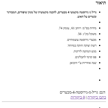
תיאור
גריל גז נירוסטה מקצועי 4 מבערים, להכנה מקצועית של מגוון שיפודים, המבורגר
ובשרים על האש.
מידות בס"מ: רוחב 61 , עומק 74.
משקל בק"ג: 56.
מבערי נירוסטה עוצמתיים.
רשת יצוקה חזקה במיוחד.
מגש המתנה לירקות.
פס קדמי לתבלינים.
שנה אחריות ע"י היבואן.
דגם:
גריל-גז-נירוסטה-4-מבערים
כתבו ביקורת
|
0 ביקורות