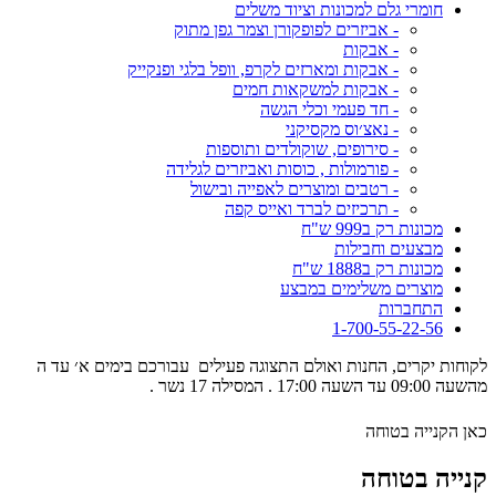
חומרי גלם למכונות וציוד משלים
- אביזרים לפופקורן וצמר גפן מתוק
- אבקות
- אבקות ומארזים לקרפ, וופל בלגי ופנקייק
- אבקות למשקאות חמים
- חד פעמי וכלי הגשה
- נאצ׳וס מקסיקני
- סירופים, שוקולדים ותוספות
- פורמולות , כוסות ואביזרים לגלידה
- רטבים ומוצרים לאפייה ובישול
- תרכיזים לברד ואייס קפה
מכונות רק ב999 ש"ח
מבצעים וחבילות
מכונות רק ב1888 ש"ח
מוצרים משלימים במבצע
התחברות
1-700-55-22-56
לקוחות יקרים, החנות ואולם התצוגה פעילים עבורכם בימים א׳ עד ה
מהשעה 09:00 עד השעה 17:00 . המסילה 17 נשר .
כאן הקנייה בטוחה
קנייה בטוחה