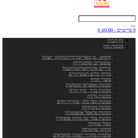
0 פריט\ים - ₪0.00
0
דף הבית
מכונות מזון
חימום - בן מארי/מרקיות/מתקני תצוגה
טוסטרים וסלמנדרות
כיריים-אינדוקציה/גז/חשמל
מדיחי כלים תעשייתיים
מוצרי חורף
מכונות אספרסו ומטחנות
מכונות ברד , מיץ וקרח
מכונות גלידה
מכונות וופל בלגי, פנקייק וקרפ
מכונות נקניקיות
מכונות פלאפל אוטמטיות
מכונות צמר גפן מתוק ופופקורן
מפלי שוקולד
מתקני שווארמה
סלטיות מקררי תצוגה ומקפיאים