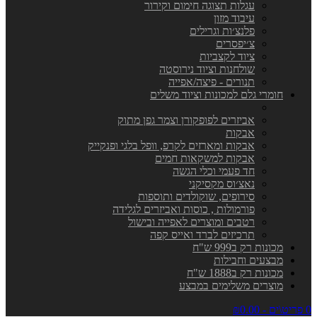
עגלות תצוגה חימום וקירור
עיבוד מזון
פלנצ׳ות וגרילים
צ׳יפסרים
ציוד לקצביות
שולחנות וציוד נירוסטה
תנורים - פיצה/אפייה
חומרי גלם למכונות וציוד משלים
אביזרים לפופקורן וצמר גפן מתוק
אבקות
אבקות ומארזים לקרפ, וופל בלגי ופנקייק
אבקות למשקאות חמים
חד פעמי וכלי הגשה
נאצ׳וס מקסיקני
סירופים, שוקולדים ותוספות
פורמולות , כוסות ואביזרים לגלידה
רטבים ומוצרים לאפייה ובישול
תרכיזים לברד ואייס קפה
מכונות רק ב999 ש"ח
מבצעים וחבילות
מכונות רק ב1888 ש"ח
מוצרים משלימים במבצע
0 פריט\ים - ₪0.00