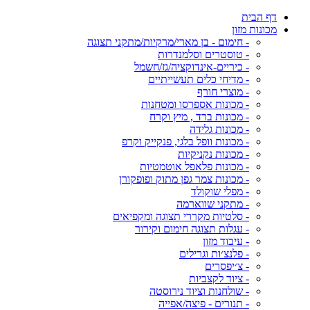
דף הבית
מכונות מזון
- חימום - בן מארי/מרקיות/מתקני תצוגה
- טוסטרים וסלמנדרות
- כיריים-אינדוקציה/גז/חשמל
- מדיחי כלים תעשייתיים
- מוצרי חורף
- מכונות אספרסו ומטחנות
- מכונות ברד , מיץ וקרח
- מכונות גלידה
- מכונות וופל בלגי, פנקייק וקרפ
- מכונות נקניקיות
- מכונות פלאפל אוטמטיות
- מכונות צמר גפן מתוק ופופקורן
- מפלי שוקולד
- מתקני שווארמה
- סלטיות מקררי תצוגה ומקפיאים
- עגלות תצוגה חימום וקירור
- עיבוד מזון
- פלנצ׳ות וגרילים
- צ׳יפסרים
- ציוד לקצביות
- שולחנות וציוד נירוסטה
- תנורים - פיצה/אפייה