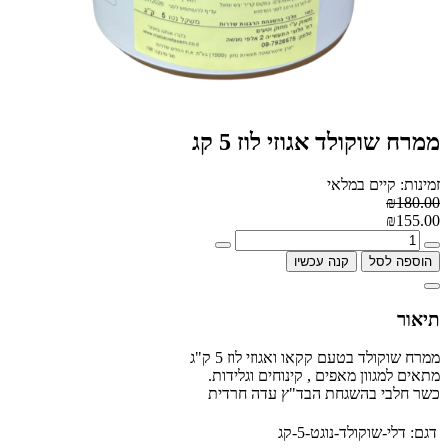
ממרח שוקולד אגוזי לוז 5 קג
זמינות: קיים במלאי
₪180.00
₪155.00
הוספה לסל
קנה עכשיו
תיאור
ממרח שוקולד בטעם קקאו ואגוזי לוז 5 ק"ג
מתאים למגוון מאפים , קינוחים וגלידות.
כשר חלבי בהשגחת הבד"ץ עדה חרדית
דגם:
דלי-שוקולד-נוגט-5-קג