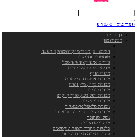
0 פריט\ים - ₪0.00
0
דף הבית
מכונות מזון
חימום - בן מארי/מרקיות/מתקני תצוגה
טוסטרים וסלמנדרות
כיריים-אינדוקציה/גז/חשמל
מדיחי כלים תעשייתיים
מוצרי חורף
מכונות אספרסו ומטחנות
מכונות ברד , מיץ וקרח
מכונות גלידה
מכונות וופל בלגי, פנקייק וקרפ
מכונות נקניקיות
מכונות פלאפל אוטמטיות
מכונות צמר גפן מתוק ופופקורן
מפלי שוקולד
מתקני שווארמה
סלטיות מקררי תצוגה ומקפיאים
עגלות תצוגה חימום וקירור