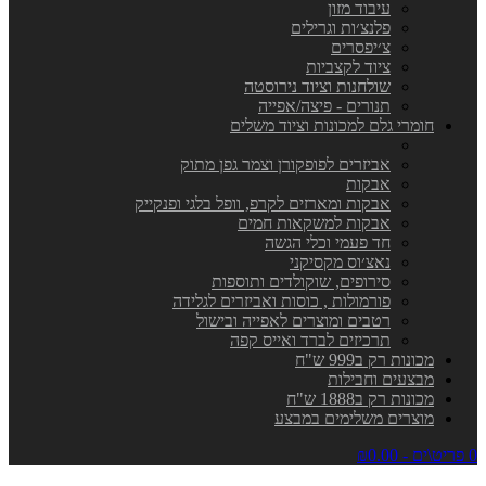
עיבוד מזון
פלנצ׳ות וגרילים
צ׳יפסרים
ציוד לקצביות
שולחנות וציוד נירוסטה
תנורים - פיצה/אפייה
חומרי גלם למכונות וציוד משלים
אביזרים לפופקורן וצמר גפן מתוק
אבקות
אבקות ומארזים לקרפ, וופל בלגי ופנקייק
אבקות למשקאות חמים
חד פעמי וכלי הגשה
נאצ׳וס מקסיקני
סירופים, שוקולדים ותוספות
פורמולות , כוסות ואביזרים לגלידה
רטבים ומוצרים לאפייה ובישול
תרכיזים לברד ואייס קפה
מכונות רק ב999 ש"ח
מבצעים וחבילות
מכונות רק ב1888 ש"ח
מוצרים משלימים במבצע
0 פריט\ים - ₪0.00