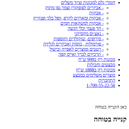
חומרי גלם למכונות וציוד משלים
- אביזרים לפופקורן וצמר גפן מתוק
- אבקות
- אבקות ומארזים לקרפ, וופל בלגי ופנקייק
- אבקות למשקאות חמים
- חד פעמי וכלי הגשה
- נאצ׳וס מקסיקני
- סירופים, שוקולדים ותוספות
- פורמולות , כוסות ואביזרים לגלידה
- רטבים ומוצרים לאפייה ובישול
- תרכיזים לברד ואייס קפה
מכונות רק ב999 ש"ח
מבצעים וחבילות
מכונות רק ב1888 ש"ח
מוצרים משלימים במבצע
התחברות
1-700-55-22-56
כאן הקנייה בטוחה
קנייה בטוחה