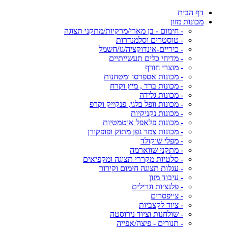
דף הבית
מכונות מזון
- חימום - בן מארי/מרקיות/מתקני תצוגה
- טוסטרים וסלמנדרות
- כיריים-אינדוקציה/גז/חשמל
- מדיחי כלים תעשייתיים
- מוצרי חורף
- מכונות אספרסו ומטחנות
- מכונות ברד , מיץ וקרח
- מכונות גלידה
- מכונות וופל בלגי, פנקייק וקרפ
- מכונות נקניקיות
- מכונות פלאפל אוטמטיות
- מכונות צמר גפן מתוק ופופקורן
- מפלי שוקולד
- מתקני שווארמה
- סלטיות מקררי תצוגה ומקפיאים
- עגלות תצוגה חימום וקירור
- עיבוד מזון
- פלנצ׳ות וגרילים
- צ׳יפסרים
- ציוד לקצביות
- שולחנות וציוד נירוסטה
- תנורים - פיצה/אפייה