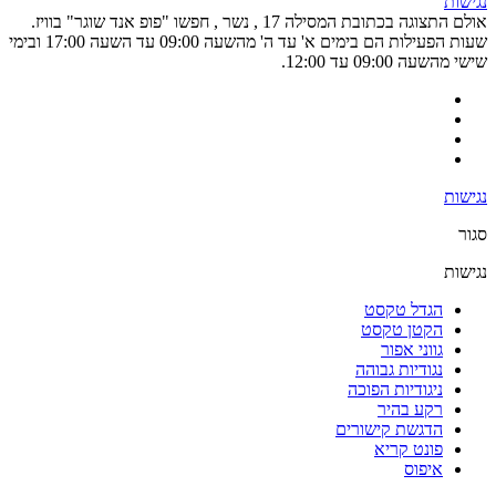
נגישות
אולם התצוגה בכתובת המסילה 17 , נשר , חפשו "פופ אנד שוגר" בוויז.
שעות הפעילות הם בימים א' עד ה' מהשעה 09:00 עד השעה 17:00 ובימי
שישי מהשעה 09:00 עד 12:00.
נגישות
סגור
נגישות
הגדל טקסט
הקטן טקסט
גווני אפור
נגודיות גבוהה
ניגודיות הפוכה
רקע בהיר
הדגשת קישורים
פונט קריא
איפוס