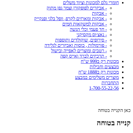
חומרי גלם למכונות וציוד משלים
- אביזרים לפופקורן וצמר גפן מתוק
- אבקות
- אבקות ומארזים לקרפ, וופל בלגי ופנקייק
- אבקות למשקאות חמים
- חד פעמי וכלי הגשה
- נאצ׳וס מקסיקני
- סירופים, שוקולדים ותוספות
- פורמולות , כוסות ואביזרים לגלידה
- רטבים ומוצרים לאפייה ובישול
- תרכיזים לברד ואייס קפה
מכונות רק ב999 ש"ח
מבצעים וחבילות
מכונות רק ב1888 ש"ח
מוצרים משלימים במבצע
התחברות
1-700-55-22-56
כאן הקנייה בטוחה
קנייה בטוחה