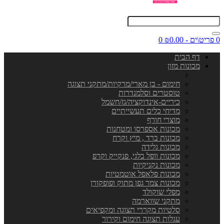
0 פריט\ים - ₪0.00
0
דף הבית
מכונות מזון
חימום - בן מארי/מרקיות/מתקני תצוגה
טוסטרים וסלמנדרות
כיריים-אינדוקציה/גז/חשמל
מדיחי כלים תעשייתיים
מוצרי חורף
מכונות אספרסו ומטחנות
מכונות ברד , מיץ וקרח
מכונות גלידה
מכונות וופל בלגי, פנקייק וקרפ
מכונות נקניקיות
מכונות פלאפל אוטמטיות
מכונות צמר גפן מתוק ופופקורן
מפלי שוקולד
מתקני שווארמה
סלטיות מקררי תצוגה ומקפיאים
עגלות תצוגה חימום וקירור