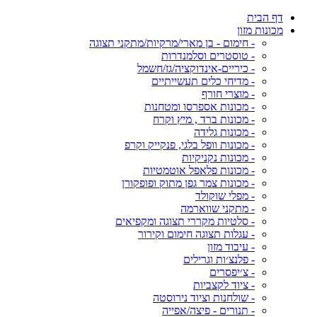
דף הבית
מכונות מזון
- חימום - בן מארי/מרקיות/מתקני תצוגה
- טוסטרים וסלמנדרות
- כיריים-אינדוקציה/גז/חשמל
- מדיחי כלים תעשייתיים
- מוצרי חורף
- מכונות אספרסו ומטחנות
- מכונות ברד , מיץ וקרח
- מכונות גלידה
- מכונות וופל בלגי, פנקייק וקרפ
- מכונות נקניקיות
- מכונות פלאפל אוטמטיות
- מכונות צמר גפן מתוק ופופקורן
- מפלי שוקולד
- מתקני שווארמה
- סלטיות מקררי תצוגה ומקפיאים
- עגלות תצוגה חימום וקירור
- עיבוד מזון
- פלנצ׳ות וגרילים
- צ׳יפסרים
- ציוד לקצביות
- שולחנות וציוד נירוסטה
- תנורים - פיצה/אפייה