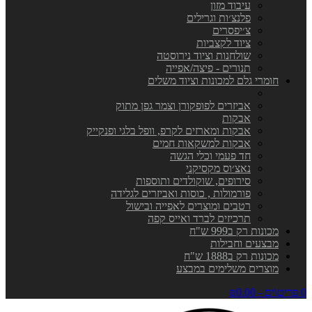
עיבוד מזון
פלנצ׳ות וגרילים
צ׳יפסרים
ציוד לקצביות
שולחנות וציוד נירוסטה
תנורים - פיצה/אפייה
חומרי גלם למכונות וציוד משלים
אביזרים לפופקורן וצמר גפן מתוק
אבקות
אבקות ומארזים לקרפ, וופל בלגי ופנקייק
אבקות למשקאות חמים
חד פעמי וכלי הגשה
נאצ׳וס מקסיקני
סירופים, שוקולדים ותוספות
פורמולות , כוסות ואביזרים לגלידה
רטבים ומוצרים לאפייה ובישול
תרכיזים לברד ואייס קפה
מכונות רק ב999 ש"ח
מבצעים וחבילות
מכונות רק ב1888 ש"ח
מוצרים משלימים במבצע
0 פריט\ים - ₪0.00