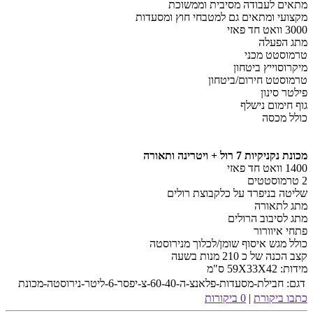
מתאים לעבודה מסיבית וממשוכת
מקצועי ומתאים גם למטבחי חוץ ומסעדות
3000 וואט חד פאזי
מתג הפעלה
טרמוסטט מכני
מיקרוסוייץ ביטחון
טרמוסטט חירום/ביטחון
פילטר סינון
גוף חימום נישלף
כולל מכסה
מכונת נקניקיות 7 רול + ויטרינה ותאורה
1400 וואט חד פאזי
2 טרמוסטטים
שליטה בניפרד על כלקבוצת רולים
מתג לתאורה
מתג לסיבוב הרולים
פתחי איוורור
כולל מגש איסוף שומן/לכלוך מנירוסטה
קצב הכנה של כ 210 מנות בשעה
מידות: 59X33X42 ס"מ
דגם:
חבילת-מסעדות-פלאנצ-ה-60-40-צ-יפסר-6-ליטר-נירוסטה-מכונת
כתבו ביקורת
|
0 ביקורות