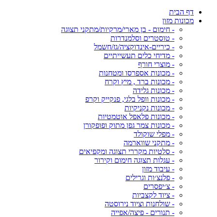
דף הבית
מכונות מזון
- חימום - בן מארי/מרקיות/מתקני תצוגה
- טוסטרים וסלמנדרות
- כיריים-אינדוקציה/גז/חשמל
- מדיחי כלים תעשייתיים
- מוצרי חורף
- מכונות אספרסו ומטחנות
- מכונות ברד , מיץ וקרח
- מכונות גלידה
- מכונות וופל בלגי, פנקייק וקרפ
- מכונות נקניקיות
- מכונות פלאפל אוטמטיות
- מכונות צמר גפן מתוק ופופקורן
- מפלי שוקולד
- מתקני שווארמה
- סלטיות מקררי תצוגה ומקפיאים
- עגלות תצוגה חימום וקירור
- עיבוד מזון
- פלנצ׳ות וגרילים
- צ׳יפסרים
- ציוד לקצביות
- שולחנות וציוד נירוסטה
- תנורים - פיצה/אפייה