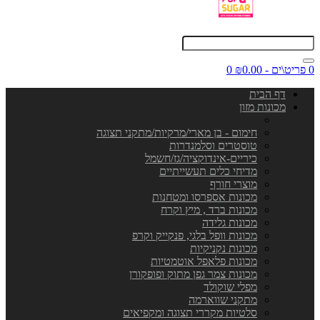
0 פריט\ים - ₪0.00
0
דף הבית
מכונות מזון
חימום - בן מארי/מרקיות/מתקני תצוגה
טוסטרים וסלמנדרות
כיריים-אינדוקציה/גז/חשמל
מדיחי כלים תעשייתיים
מוצרי חורף
מכונות אספרסו ומטחנות
מכונות ברד , מיץ וקרח
מכונות גלידה
מכונות וופל בלגי, פנקייק וקרפ
מכונות נקניקיות
מכונות פלאפל אוטמטיות
מכונות צמר גפן מתוק ופופקורן
מפלי שוקולד
מתקני שווארמה
סלטיות מקררי תצוגה ומקפיאים