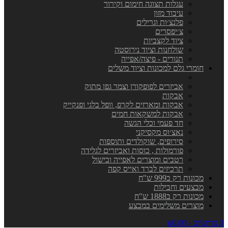
עגלות תצוגה חימום וקירור
עיבוד מזון
פלנצ׳ות וגרילים
צ׳יפסרים
ציוד לקצביות
שולחנות וציוד נירוסטה
תנורים - פיצה/אפייה
חומרי גלם למכונות וציוד משלים
אביזרים לפופקורן וצמר גפן מתוק
אבקות
אבקות ומארזים לקרפ, וופל בלגי ופנקייק
אבקות למשקאות חמים
חד פעמי וכלי הגשה
נאצ׳וס מקסיקני
סירופים, שוקולדים ותוספות
פורמולות , כוסות ואביזרים לגלידה
רטבים ומוצרים לאפייה ובישול
תרכיזים לברד ואייס קפה
מכונות רק ב999 ש"ח
מבצעים וחבילות
מכונות רק ב1888 ש"ח
מוצרים משלימים במבצע
0 פריט\ים - ₪0.00