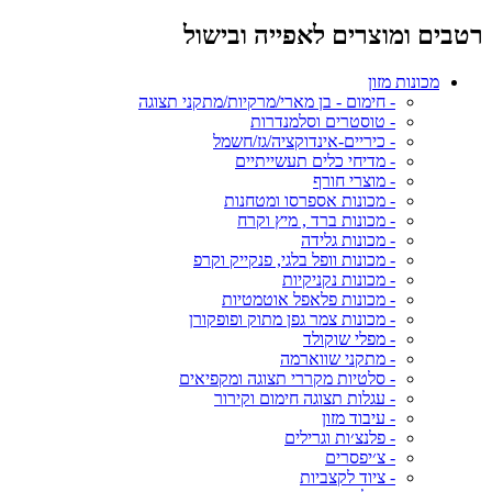
רטבים ומוצרים לאפייה ובישול
מכונות מזון
- חימום - בן מארי/מרקיות/מתקני תצוגה
- טוסטרים וסלמנדרות
- כיריים-אינדוקציה/גז/חשמל
- מדיחי כלים תעשייתיים
- מוצרי חורף
- מכונות אספרסו ומטחנות
- מכונות ברד , מיץ וקרח
- מכונות גלידה
- מכונות וופל בלגי, פנקייק וקרפ
- מכונות נקניקיות
- מכונות פלאפל אוטמטיות
- מכונות צמר גפן מתוק ופופקורן
- מפלי שוקולד
- מתקני שווארמה
- סלטיות מקררי תצוגה ומקפיאים
- עגלות תצוגה חימום וקירור
- עיבוד מזון
- פלנצ׳ות וגרילים
- צ׳יפסרים
- ציוד לקצביות