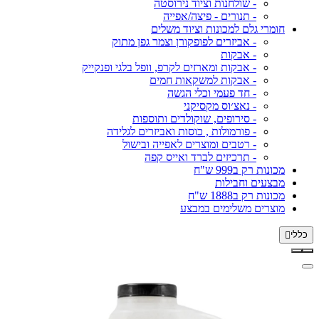
- שולחנות וציוד נירוסטה
- תנורים - פיצה/אפייה
חומרי גלם למכונות וציוד משלים
- אביזרים לפופקורן וצמר גפן מתוק
- אבקות
- אבקות ומארזים לקרפ, וופל בלגי ופנקייק
- אבקות למשקאות חמים
- חד פעמי וכלי הגשה
- נאצ׳וס מקסיקני
- סירופים, שוקולדים ותוספות
- פורמולות , כוסות ואביזרים לגלידה
- רטבים ומוצרים לאפייה ובישול
- תרכיזים לברד ואייס קפה
מכונות רק ב999 ש"ח
מבצעים וחבילות
מכונות רק ב1888 ש"ח
מוצרים משלימים במבצע
כללי