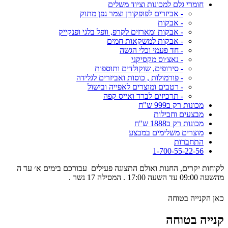
חומרי גלם למכונות וציוד משלים
- אביזרים לפופקורן וצמר גפן מתוק
- אבקות
- אבקות ומארזים לקרפ, וופל בלגי ופנקייק
- אבקות למשקאות חמים
- חד פעמי וכלי הגשה
- נאצ׳וס מקסיקני
- סירופים, שוקולדים ותוספות
- פורמולות , כוסות ואביזרים לגלידה
- רטבים ומוצרים לאפייה ובישול
- תרכיזים לברד ואייס קפה
מכונות רק ב999 ש"ח
מבצעים וחבילות
מכונות רק ב1888 ש"ח
מוצרים משלימים במבצע
התחברות
1-700-55-22-56
לקוחות יקרים, החנות ואולם התצוגה פעילים עבורכם בימים א׳ עד ה
מהשעה 09:00 עד השעה 17:00 . המסילה 17 נשר .
כאן הקנייה בטוחה
קנייה בטוחה