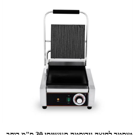
טוסטר לחיצה נירוסטה תעשייתי 30 ס"מ רוחב