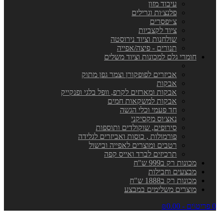
עיבוד מזון
פלנצ׳ות וגרילים
צ׳יפסרים
ציוד לקצביות
שולחנות וציוד נירוסטה
תנורים - פיצה/אפייה
חומרי גלם למכונות וציוד משלים
אביזרים לפופקורן וצמר גפן מתוק
אבקות
אבקות ומארזים לקרפ, וופל בלגי ופנקייק
אבקות למשקאות חמים
חד פעמי וכלי הגשה
נאצ׳וס מקסיקני
סירופים, שוקולדים ותוספות
פורמולות , כוסות ואביזרים לגלידה
רטבים ומוצרים לאפייה ובישול
תרכיזים לברד ואייס קפה
מכונות רק ב999 ש"ח
מבצעים וחבילות
מכונות רק ב1888 ש"ח
מוצרים משלימים במבצע
0 פריט\ים - ₪0.00