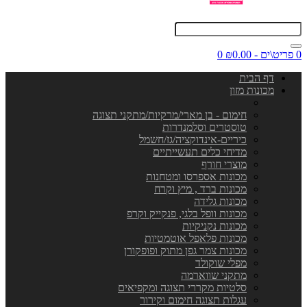
0 פריט\ים - ₪0.00
0
דף הבית
מכונות מזון
חימום - בן מארי/מרקיות/מתקני תצוגה
טוסטרים וסלמנדרות
כיריים-אינדוקציה/גז/חשמל
מדיחי כלים תעשייתיים
מוצרי חורף
מכונות אספרסו ומטחנות
מכונות ברד , מיץ וקרח
מכונות גלידה
מכונות וופל בלגי, פנקייק וקרפ
מכונות נקניקיות
מכונות פלאפל אוטמטיות
מכונות צמר גפן מתוק ופופקורן
מפלי שוקולד
מתקני שווארמה
סלטיות מקררי תצוגה ומקפיאים
עגלות תצוגה חימום וקירור