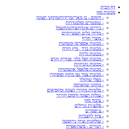
דף הבית
מכונות מזון
- חימום - בן מארי/מרקיות/מתקני תצוגה
- טוסטרים וסלמנדרות
- כיריים-אינדוקציה/גז/חשמל
- מדיחי כלים תעשייתיים
- מוצרי חורף
- מכונות אספרסו ומטחנות
- מכונות ברד , מיץ וקרח
- מכונות גלידה
- מכונות וופל בלגי, פנקייק וקרפ
- מכונות נקניקיות
- מכונות פלאפל אוטמטיות
- מכונות צמר גפן מתוק ופופקורן
- מפלי שוקולד
- מתקני שווארמה
- סלטיות מקררי תצוגה ומקפיאים
- עגלות תצוגה חימום וקירור
- עיבוד מזון
- פלנצ׳ות וגרילים
- צ׳יפסרים
- ציוד לקצביות
- שולחנות וציוד נירוסטה
- תנורים - פיצה/אפייה