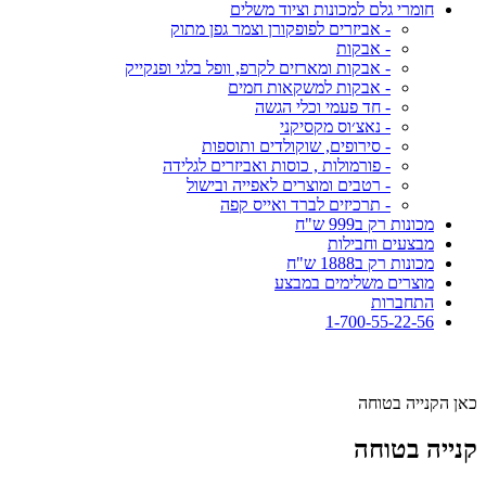
חומרי גלם למכונות וציוד משלים
- אביזרים לפופקורן וצמר גפן מתוק
- אבקות
- אבקות ומארזים לקרפ, וופל בלגי ופנקייק
- אבקות למשקאות חמים
- חד פעמי וכלי הגשה
- נאצ׳וס מקסיקני
- סירופים, שוקולדים ותוספות
- פורמולות , כוסות ואביזרים לגלידה
- רטבים ומוצרים לאפייה ובישול
- תרכיזים לברד ואייס קפה
מכונות רק ב999 ש"ח
מבצעים וחבילות
מכונות רק ב1888 ש"ח
מוצרים משלימים במבצע
התחברות
1-700-55-22-56
כאן הקנייה בטוחה
קנייה בטוחה