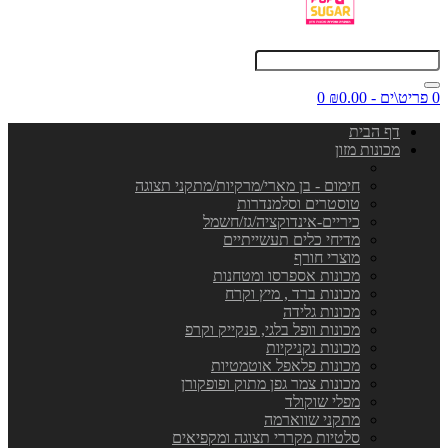
0 פריט\ים - ₪0.00
0
דף הבית
מכונות מזון
חימום - בן מארי/מרקיות/מתקני תצוגה
טוסטרים וסלמנדרות
כיריים-אינדוקציה/גז/חשמל
מדיחי כלים תעשייתיים
מוצרי חורף
מכונות אספרסו ומטחנות
מכונות ברד , מיץ וקרח
מכונות גלידה
מכונות וופל בלגי, פנקייק וקרפ
מכונות נקניקיות
מכונות פלאפל אוטמטיות
מכונות צמר גפן מתוק ופופקורן
מפלי שוקולד
מתקני שווארמה
סלטיות מקררי תצוגה ומקפיאים