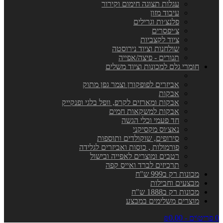
עגלות תצוגה חימום וקירור
עיבוד מזון
פלנצ׳ות וגרילים
צ׳יפסרים
ציוד לקצביות
שולחנות וציוד נירוסטה
תנורים - פיצה/אפייה
חומרי גלם למכונות וציוד משלים
אביזרים לפופקורן וצמר גפן מתוק
אבקות
אבקות ומארזים לקרפ, וופל בלגי ופנקייק
אבקות למשקאות חמים
חד פעמי וכלי הגשה
נאצ׳וס מקסיקני
סירופים, שוקולדים ותוספות
פורמולות , כוסות ואביזרים לגלידה
רטבים ומוצרים לאפייה ובישול
תרכיזים לברד ואייס קפה
מכונות רק ב999 ש"ח
מבצעים וחבילות
מכונות רק ב1888 ש"ח
מוצרים משלימים במבצע
0 פריט\ים - ₪0.00