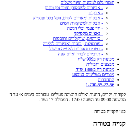
חומרי גלם למכונות וציוד משלים
- אביזרים לפופקורן וצמר גפן מתוק
- אבקות
- אבקות ומארזים לקרפ, וופל בלגי ופנקייק
- אבקות למשקאות חמים
- חד פעמי וכלי הגשה
- נאצ׳וס מקסיקני
- סירופים, שוקולדים ותוספות
- פורמולות , כוסות ואביזרים לגלידה
- רטבים ומוצרים לאפייה ובישול
- תרכיזים לברד ואייס קפה
מכונות רק ב999 ש"ח
מבצעים וחבילות
מכונות רק ב1888 ש"ח
מוצרים משלימים במבצע
התחברות
1-700-55-22-56
לקוחות יקרים, החנות ואולם התצוגה פעילים עבורכם בימים א׳ עד ה
מהשעה 09:00 עד השעה 17:00 . המסילה 17 נשר .
כאן הקנייה בטוחה
קנייה בטוחה