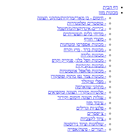
דף הבית
מכונות מזון
- חימום - בן מארי/מרקיות/מתקני תצוגה
- טוסטרים וסלמנדרות
- כיריים-אינדוקציה/גז/חשמל
- מדיחי כלים תעשייתיים
- מוצרי חורף
- מכונות אספרסו ומטחנות
- מכונות ברד , מיץ וקרח
- מכונות גלידה
- מכונות וופל בלגי, פנקייק וקרפ
- מכונות נקניקיות
- מכונות פלאפל אוטמטיות
- מכונות צמר גפן מתוק ופופקורן
- מפלי שוקולד
- מתקני שווארמה
- סלטיות מקררי תצוגה ומקפיאים
- עגלות תצוגה חימום וקירור
- עיבוד מזון
- פלנצ׳ות וגרילים
- צ׳יפסרים
- ציוד לקצביות
- שולחנות וציוד נירוסטה
- תנורים - פיצה/אפייה