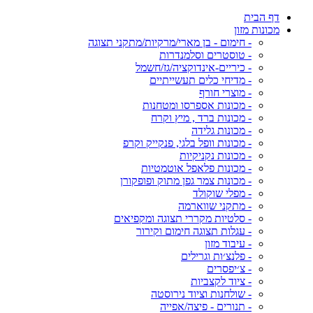
דף הבית
מכונות מזון
- חימום - בן מארי/מרקיות/מתקני תצוגה
- טוסטרים וסלמנדרות
- כיריים-אינדוקציה/גז/חשמל
- מדיחי כלים תעשייתיים
- מוצרי חורף
- מכונות אספרסו ומטחנות
- מכונות ברד , מיץ וקרח
- מכונות גלידה
- מכונות וופל בלגי, פנקייק וקרפ
- מכונות נקניקיות
- מכונות פלאפל אוטמטיות
- מכונות צמר גפן מתוק ופופקורן
- מפלי שוקולד
- מתקני שווארמה
- סלטיות מקררי תצוגה ומקפיאים
- עגלות תצוגה חימום וקירור
- עיבוד מזון
- פלנצ׳ות וגרילים
- צ׳יפסרים
- ציוד לקצביות
- שולחנות וציוד נירוסטה
- תנורים - פיצה/אפייה