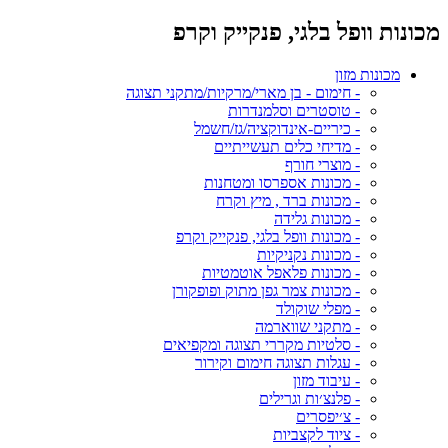
מכונות וופל בלגי, פנקייק וקרפ
מכונות מזון
- חימום - בן מארי/מרקיות/מתקני תצוגה
- טוסטרים וסלמנדרות
- כיריים-אינדוקציה/גז/חשמל
- מדיחי כלים תעשייתיים
- מוצרי חורף
- מכונות אספרסו ומטחנות
- מכונות ברד , מיץ וקרח
- מכונות גלידה
- מכונות וופל בלגי, פנקייק וקרפ
- מכונות נקניקיות
- מכונות פלאפל אוטמטיות
- מכונות צמר גפן מתוק ופופקורן
- מפלי שוקולד
- מתקני שווארמה
- סלטיות מקררי תצוגה ומקפיאים
- עגלות תצוגה חימום וקירור
- עיבוד מזון
- פלנצ׳ות וגרילים
- צ׳יפסרים
- ציוד לקצביות