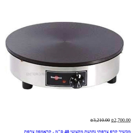
₪3,210.00
₪2,700.00
מכשיר קרפ צרפתי נחושת מקצועי 40 ס"מ - קראמפוז צרפת