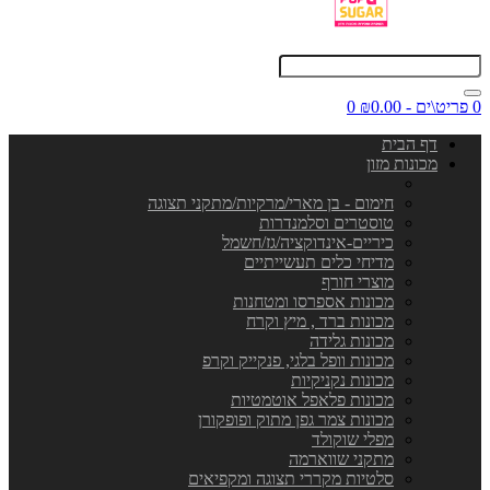
0 פריט\ים - ₪0.00
0
דף הבית
מכונות מזון
חימום - בן מארי/מרקיות/מתקני תצוגה
טוסטרים וסלמנדרות
כיריים-אינדוקציה/גז/חשמל
מדיחי כלים תעשייתיים
מוצרי חורף
מכונות אספרסו ומטחנות
מכונות ברד , מיץ וקרח
מכונות גלידה
מכונות וופל בלגי, פנקייק וקרפ
מכונות נקניקיות
מכונות פלאפל אוטמטיות
מכונות צמר גפן מתוק ופופקורן
מפלי שוקולד
מתקני שווארמה
סלטיות מקררי תצוגה ומקפיאים