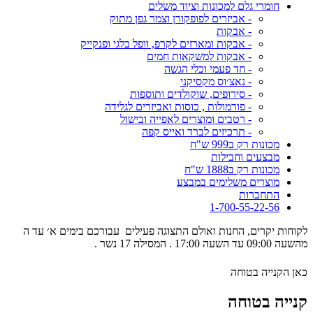
חומרי גלם למכונות וציוד משלים
- אביזרים לפופקורן וצמר גפן מתוק
- אבקות
- אבקות ומארזים לקרפ, וופל בלגי ופנקייק
- אבקות למשקאות חמים
- חד פעמי וכלי הגשה
- נאצ׳וס מקסיקני
- סירופים, שוקולדים ותוספות
- פורמולות , כוסות ואביזרים לגלידה
- רטבים ומוצרים לאפייה ובישול
- תרכיזים לברד ואייס קפה
מכונות רק ב999 ש"ח
מבצעים וחבילות
מכונות רק ב1888 ש"ח
מוצרים משלימים במבצע
התחברות
1-700-55-22-56
לקוחות יקרים, החנות ואולם התצוגה פעילים עבורכם בימים א׳ עד ה
מהשעה 09:00 עד השעה 17:00 . המסילה 17 נשר .
כאן הקנייה בטוחה
קנייה בטוחה