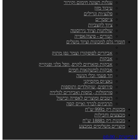
עגלות תצוגה חימום וקירור
עיבוד מזון
פלנצ׳ות וגרילים
צ׳יפסרים
ציוד לקצביות
שולחנות וציוד נירוסטה
תנורים - פיצה/אפייה
חומרי גלם למכונות וציוד משלים
אביזרים לפופקורן וצמר גפן מתוק
אבקות
אבקות ומארזים לקרפ, וופל בלגי ופנקייק
אבקות למשקאות חמים
חד פעמי וכלי הגשה
נאצ׳וס מקסיקני
סירופים, שוקולדים ותוספות
פורמולות , כוסות ואביזרים לגלידה
רטבים ומוצרים לאפייה ובישול
תרכיזים לברד ואייס קפה
מכונות רק ב999 ש"ח
מבצעים וחבילות
מכונות רק ב1888 ש"ח
מוצרים משלימים במבצע
0 פריט\ים - ₪0.00