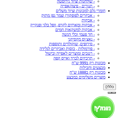
- שולחנות וציוד נירוסטה
- תנורים - פיצה/אפייה
חומרי גלם למכונות וציוד משלים
- אביזרים לפופקורן וצמר גפן מתוק
- אבקות
- אבקות ומארזים לקרפ, וופל בלגי ופנקייק
- אבקות למשקאות חמים
- חד פעמי וכלי הגשה
- נאצ׳וס מקסיקני
- סירופים, שוקולדים ותוספות
- פורמולות , כוסות ואביזרים לגלידה
- רטבים ומוצרים לאפייה ובישול
- תרכיזים לברד ואייס קפה
מכונות רק ב999 ש"ח
מבצעים וחבילות
מכונות רק ב1888 ש"ח
מוצרים משלימים במבצע
כללי