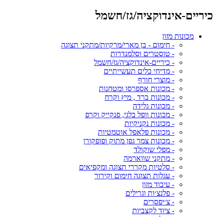
כיריים-אינדוקציה/גז/חשמל
מכונות מזון
- חימום - בן מארי/מרקיות/מתקני תצוגה
- טוסטרים וסלמנדרות
- כיריים-אינדוקציה/גז/חשמל
- מדיחי כלים תעשייתיים
- מוצרי חורף
- מכונות אספרסו ומטחנות
- מכונות ברד , מיץ וקרח
- מכונות גלידה
- מכונות וופל בלגי, פנקייק וקרפ
- מכונות נקניקיות
- מכונות פלאפל אוטמטיות
- מכונות צמר גפן מתוק ופופקורן
- מפלי שוקולד
- מתקני שווארמה
- סלטיות מקררי תצוגה ומקפיאים
- עגלות תצוגה חימום וקירור
- עיבוד מזון
- פלנצ׳ות וגרילים
- צ׳יפסרים
- ציוד לקצביות