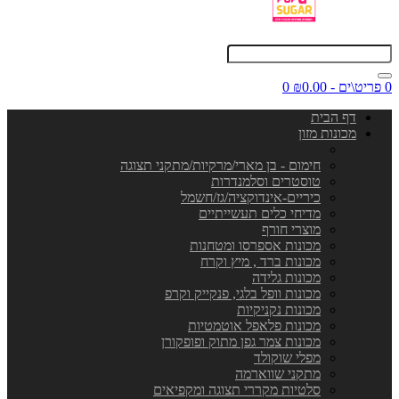
0 פריט\ים - ₪0.00
0
דף הבית
מכונות מזון
חימום - בן מארי/מרקיות/מתקני תצוגה
טוסטרים וסלמנדרות
כיריים-אינדוקציה/גז/חשמל
מדיחי כלים תעשייתיים
מוצרי חורף
מכונות אספרסו ומטחנות
מכונות ברד , מיץ וקרח
מכונות גלידה
מכונות וופל בלגי, פנקייק וקרפ
מכונות נקניקיות
מכונות פלאפל אוטמטיות
מכונות צמר גפן מתוק ופופקורן
מפלי שוקולד
מתקני שווארמה
סלטיות מקררי תצוגה ומקפיאים