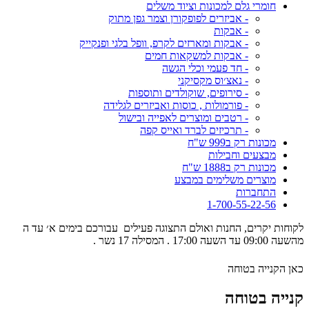
חומרי גלם למכונות וציוד משלים
- אביזרים לפופקורן וצמר גפן מתוק
- אבקות
- אבקות ומארזים לקרפ, וופל בלגי ופנקייק
- אבקות למשקאות חמים
- חד פעמי וכלי הגשה
- נאצ׳וס מקסיקני
- סירופים, שוקולדים ותוספות
- פורמולות , כוסות ואביזרים לגלידה
- רטבים ומוצרים לאפייה ובישול
- תרכיזים לברד ואייס קפה
מכונות רק ב999 ש"ח
מבצעים וחבילות
מכונות רק ב1888 ש"ח
מוצרים משלימים במבצע
התחברות
1-700-55-22-56
לקוחות יקרים, החנות ואולם התצוגה פעילים עבורכם בימים א׳ עד ה
מהשעה 09:00 עד השעה 17:00 . המסילה 17 נשר .
כאן הקנייה בטוחה
קנייה בטוחה