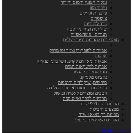
עגלות תצוגה חימום וקירור
עיבוד מזון
פלנצ׳ות וגרילים
צ׳יפסרים
ציוד לקצביות
שולחנות וציוד נירוסטה
תנורים - פיצה/אפייה
חומרי גלם למכונות וציוד משלים
אביזרים לפופקורן וצמר גפן מתוק
אבקות
אבקות ומארזים לקרפ, וופל בלגי ופנקייק
אבקות למשקאות חמים
חד פעמי וכלי הגשה
נאצ׳וס מקסיקני
סירופים, שוקולדים ותוספות
פורמולות , כוסות ואביזרים לגלידה
רטבים ומוצרים לאפייה ובישול
תרכיזים לברד ואייס קפה
מכונות רק ב999 ש"ח
מבצעים וחבילות
מכונות רק ב1888 ש"ח
מוצרים משלימים במבצע
0 פריט\ים - ₪0.00