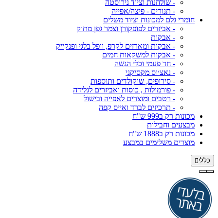
- שולחנות וציוד נירוסטה
- תנורים - פיצה/אפייה
חומרי גלם למכונות וציוד משלים
- אביזרים לפופקורן וצמר גפן מתוק
- אבקות
- אבקות ומארזים לקרפ, וופל בלגי ופנקייק
- אבקות למשקאות חמים
- חד פעמי וכלי הגשה
- נאצ׳וס מקסיקני
- סירופים, שוקולדים ותוספות
- פורמולות , כוסות ואביזרים לגלידה
- רטבים ומוצרים לאפייה ובישול
- תרכיזים לברד ואייס קפה
מכונות רק ב999 ש"ח
מבצעים וחבילות
מכונות רק ב1888 ש"ח
מוצרים משלימים במבצע
כללי