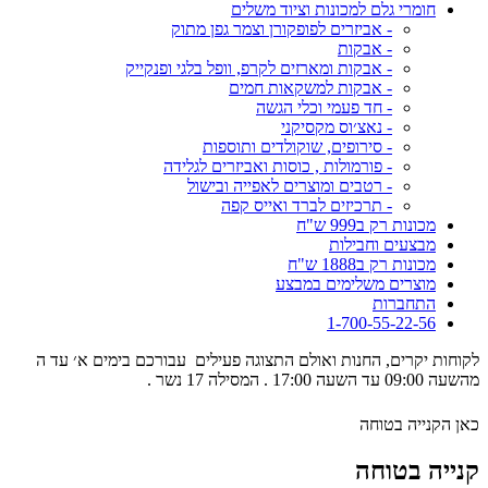
חומרי גלם למכונות וציוד משלים
- אביזרים לפופקורן וצמר גפן מתוק
- אבקות
- אבקות ומארזים לקרפ, וופל בלגי ופנקייק
- אבקות למשקאות חמים
- חד פעמי וכלי הגשה
- נאצ׳וס מקסיקני
- סירופים, שוקולדים ותוספות
- פורמולות , כוסות ואביזרים לגלידה
- רטבים ומוצרים לאפייה ובישול
- תרכיזים לברד ואייס קפה
מכונות רק ב999 ש"ח
מבצעים וחבילות
מכונות רק ב1888 ש"ח
מוצרים משלימים במבצע
התחברות
1-700-55-22-56
לקוחות יקרים, החנות ואולם התצוגה פעילים עבורכם בימים א׳ עד ה
מהשעה 09:00 עד השעה 17:00 . המסילה 17 נשר .
כאן הקנייה בטוחה
קנייה בטוחה