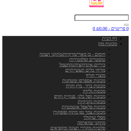
0 פריט\ים - ₪0.00
0
דף הבית
מכונות מזון
חימום - בן מארי/מרקיות/מתקני תצוגה
טוסטרים וסלמנדרות
כיריים-אינדוקציה/גז/חשמל
מדיחי כלים תעשייתיים
מוצרי חורף
מכונות אספרסו ומטחנות
מכונות ברד , מיץ וקרח
מכונות גלידה
מכונות וופל בלגי, פנקייק וקרפ
מכונות נקניקיות
מכונות פלאפל אוטמטיות
מכונות צמר גפן מתוק ופופקורן
מפלי שוקולד
מתקני שווארמה
סלטיות מקררי תצוגה ומקפיאים