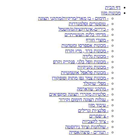
דף הבית
מכונות מזון
- חימום - בן מארי/מרקיות/מתקני תצוגה
- טוסטרים וסלמנדרות
- כיריים-אינדוקציה/גז/חשמל
- מדיחי כלים תעשייתיים
- מוצרי חורף
- מכונות אספרסו ומטחנות
- מכונות ברד , מיץ וקרח
- מכונות גלידה
- מכונות וופל בלגי, פנקייק וקרפ
- מכונות נקניקיות
- מכונות פלאפל אוטמטיות
- מכונות צמר גפן מתוק ופופקורן
- מפלי שוקולד
- מתקני שווארמה
- סלטיות מקררי תצוגה ומקפיאים
- עגלות תצוגה חימום וקירור
- עיבוד מזון
- פלנצ׳ות וגרילים
- צ׳יפסרים
- ציוד לקצביות
- שולחנות וציוד נירוסטה
- תנורים - פיצה/אפייה