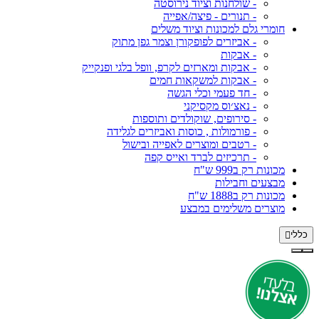
- שולחנות וציוד נירוסטה
- תנורים - פיצה/אפייה
חומרי גלם למכונות וציוד משלים
- אביזרים לפופקורן וצמר גפן מתוק
- אבקות
- אבקות ומארזים לקרפ, וופל בלגי ופנקייק
- אבקות למשקאות חמים
- חד פעמי וכלי הגשה
- נאצ׳וס מקסיקני
- סירופים, שוקולדים ותוספות
- פורמולות , כוסות ואביזרים לגלידה
- רטבים ומוצרים לאפייה ובישול
- תרכיזים לברד ואייס קפה
מכונות רק ב999 ש"ח
מבצעים וחבילות
מכונות רק ב1888 ש"ח
מוצרים משלימים במבצע
כללי