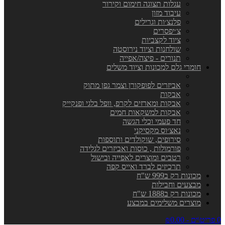
עגלות תצוגה חימום וקירור
עיבוד מזון
פלנצ׳ות וגרילים
צ׳יפסרים
ציוד לקצביות
שולחנות וציוד נירוסטה
תנורים - פיצה/אפייה
חומרי גלם למכונות וציוד משלים
אביזרים לפופקורן וצמר גפן מתוק
אבקות
אבקות ומארזים לקרפ, וופל בלגי ופנקייק
אבקות למשקאות חמים
חד פעמי וכלי הגשה
נאצ׳וס מקסיקני
סירופים, שוקולדים ותוספות
פורמולות , כוסות ואביזרים לגלידה
רטבים ומוצרים לאפייה ובישול
תרכיזים לברד ואייס קפה
מכונות רק ב999 ש"ח
מבצעים וחבילות
מכונות רק ב1888 ש"ח
מוצרים משלימים במבצע
0 פריט\ים - ₪0.00