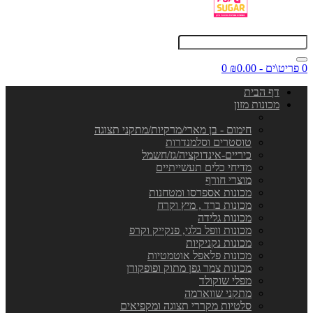
0 פריט\ים - ₪0.00
0
דף הבית
מכונות מזון
חימום - בן מארי/מרקיות/מתקני תצוגה
טוסטרים וסלמנדרות
כיריים-אינדוקציה/גז/חשמל
מדיחי כלים תעשייתיים
מוצרי חורף
מכונות אספרסו ומטחנות
מכונות ברד , מיץ וקרח
מכונות גלידה
מכונות וופל בלגי, פנקייק וקרפ
מכונות נקניקיות
מכונות פלאפל אוטמטיות
מכונות צמר גפן מתוק ופופקורן
מפלי שוקולד
מתקני שווארמה
סלטיות מקררי תצוגה ומקפיאים