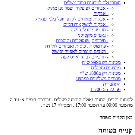
חומרי גלם למכונות וציוד משלים
- אביזרים לפופקורן וצמר גפן מתוק
- אבקות
- אבקות ומארזים לקרפ, וופל בלגי ופנקייק
- אבקות למשקאות חמים
- חד פעמי וכלי הגשה
- נאצ׳וס מקסיקני
- סירופים, שוקולדים ותוספות
- פורמולות , כוסות ואביזרים לגלידה
- רטבים ומוצרים לאפייה ובישול
- תרכיזים לברד ואייס קפה
מכונות רק ב999 ש"ח
מבצעים וחבילות
מכונות רק ב1888 ש"ח
מוצרים משלימים במבצע
התחברות
1-700-55-22-56
לקוחות יקרים, החנות ואולם התצוגה פעילים עבורכם בימים א׳ עד ה
מהשעה 09:00 עד השעה 17:00 . המסילה 17 נשר .
כאן הקנייה בטוחה
קנייה בטוחה