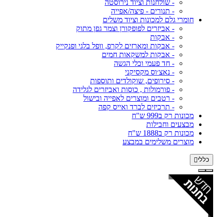
- שולחנות וציוד נירוסטה
- תנורים - פיצה/אפייה
חומרי גלם למכונות וציוד משלים
- אביזרים לפופקורן וצמר גפן מתוק
- אבקות
- אבקות ומארזים לקרפ, וופל בלגי ופנקייק
- אבקות למשקאות חמים
- חד פעמי וכלי הגשה
- נאצ׳וס מקסיקני
- סירופים, שוקולדים ותוספות
- פורמולות , כוסות ואביזרים לגלידה
- רטבים ומוצרים לאפייה ובישול
- תרכיזים לברד ואייס קפה
מכונות רק ב999 ש"ח
מבצעים וחבילות
מכונות רק ב1888 ש"ח
מוצרים משלימים במבצע
כללי