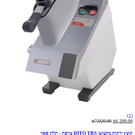
(1)
₪7,020.00
₪6,200.00
קוצץ ירקות מקצועי DITO TRS צרפת - תלת פאזי