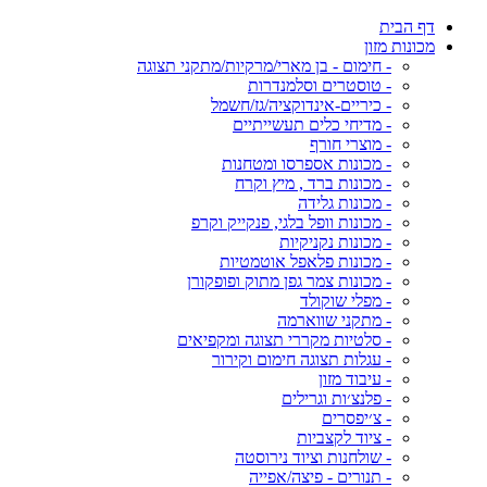
דף הבית
מכונות מזון
- חימום - בן מארי/מרקיות/מתקני תצוגה
- טוסטרים וסלמנדרות
- כיריים-אינדוקציה/גז/חשמל
- מדיחי כלים תעשייתיים
- מוצרי חורף
- מכונות אספרסו ומטחנות
- מכונות ברד , מיץ וקרח
- מכונות גלידה
- מכונות וופל בלגי, פנקייק וקרפ
- מכונות נקניקיות
- מכונות פלאפל אוטמטיות
- מכונות צמר גפן מתוק ופופקורן
- מפלי שוקולד
- מתקני שווארמה
- סלטיות מקררי תצוגה ומקפיאים
- עגלות תצוגה חימום וקירור
- עיבוד מזון
- פלנצ׳ות וגרילים
- צ׳יפסרים
- ציוד לקצביות
- שולחנות וציוד נירוסטה
- תנורים - פיצה/אפייה