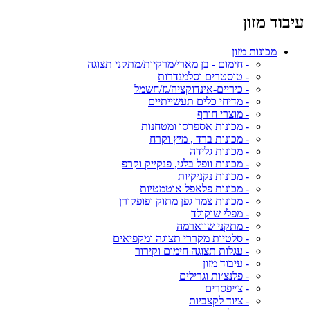
עיבוד מזון
מכונות מזון
- חימום - בן מארי/מרקיות/מתקני תצוגה
- טוסטרים וסלמנדרות
- כיריים-אינדוקציה/גז/חשמל
- מדיחי כלים תעשייתיים
- מוצרי חורף
- מכונות אספרסו ומטחנות
- מכונות ברד , מיץ וקרח
- מכונות גלידה
- מכונות וופל בלגי, פנקייק וקרפ
- מכונות נקניקיות
- מכונות פלאפל אוטמטיות
- מכונות צמר גפן מתוק ופופקורן
- מפלי שוקולד
- מתקני שווארמה
- סלטיות מקררי תצוגה ומקפיאים
- עגלות תצוגה חימום וקירור
- עיבוד מזון
- פלנצ׳ות וגרילים
- צ׳יפסרים
- ציוד לקצביות