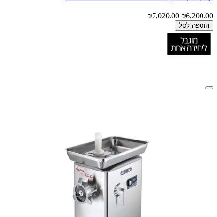
₪7,020.00
₪6,200.00
הוספה לסל