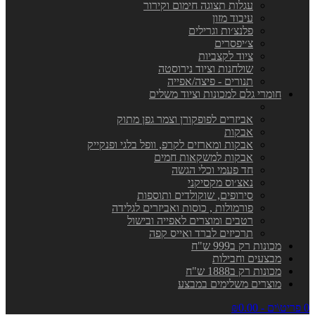
עגלות תצוגה חימום וקירור
עיבוד מזון
פלנצ׳ות וגרילים
צ׳יפסרים
ציוד לקצביות
שולחנות וציוד נירוסטה
תנורים - פיצה/אפייה
חומרי גלם למכונות וציוד משלים
אביזרים לפופקורן וצמר גפן מתוק
אבקות
אבקות ומארזים לקרפ, וופל בלגי ופנקייק
אבקות למשקאות חמים
חד פעמי וכלי הגשה
נאצ׳וס מקסיקני
סירופים, שוקולדים ותוספות
פורמולות , כוסות ואביזרים לגלידה
רטבים ומוצרים לאפייה ובישול
תרכיזים לברד ואייס קפה
מכונות רק ב999 ש"ח
מבצעים וחבילות
מכונות רק ב1888 ש"ח
מוצרים משלימים במבצע
0 פריט\ים - ₪0.00