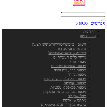
0 פריט\ים - ₪0.00
0
דף הבית
מכונות מזון
חימום - בן מארי/מרקיות/מתקני תצוגה
טוסטרים וסלמנדרות
כיריים-אינדוקציה/גז/חשמל
מדיחי כלים תעשייתיים
מוצרי חורף
מכונות אספרסו ומטחנות
מכונות ברד , מיץ וקרח
מכונות גלידה
מכונות וופל בלגי, פנקייק וקרפ
מכונות נקניקיות
מכונות פלאפל אוטמטיות
מכונות צמר גפן מתוק ופופקורן
מפלי שוקולד
מתקני שווארמה
סלטיות מקררי תצוגה ומקפיאים