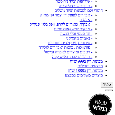
- שולחנות וציוד נירוסטה
- תנורים - פיצה/אפייה
חומרי גלם למכונות וציוד משלים
- אביזרים לפופקורן וצמר גפן מתוק
- אבקות
- אבקות ומארזים לקרפ, וופל בלגי ופנקייק
- אבקות למשקאות חמים
- חד פעמי וכלי הגשה
- נאצ׳וס מקסיקני
- סירופים, שוקולדים ותוספות
- פורמולות , כוסות ואביזרים לגלידה
- רטבים ומוצרים לאפייה ובישול
- תרכיזים לברד ואייס קפה
מכונות רק ב999 ש"ח
מבצעים וחבילות
מכונות רק ב1888 ש"ח
מוצרים משלימים במבצע
כללי