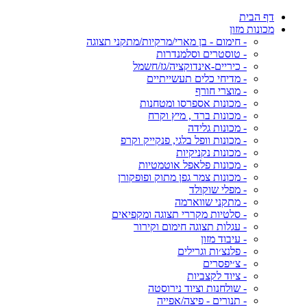
דף הבית
מכונות מזון
- חימום - בן מארי/מרקיות/מתקני תצוגה
- טוסטרים וסלמנדרות
- כיריים-אינדוקציה/גז/חשמל
- מדיחי כלים תעשייתיים
- מוצרי חורף
- מכונות אספרסו ומטחנות
- מכונות ברד , מיץ וקרח
- מכונות גלידה
- מכונות וופל בלגי, פנקייק וקרפ
- מכונות נקניקיות
- מכונות פלאפל אוטמטיות
- מכונות צמר גפן מתוק ופופקורן
- מפלי שוקולד
- מתקני שווארמה
- סלטיות מקררי תצוגה ומקפיאים
- עגלות תצוגה חימום וקירור
- עיבוד מזון
- פלנצ׳ות וגרילים
- צ׳יפסרים
- ציוד לקצביות
- שולחנות וציוד נירוסטה
- תנורים - פיצה/אפייה