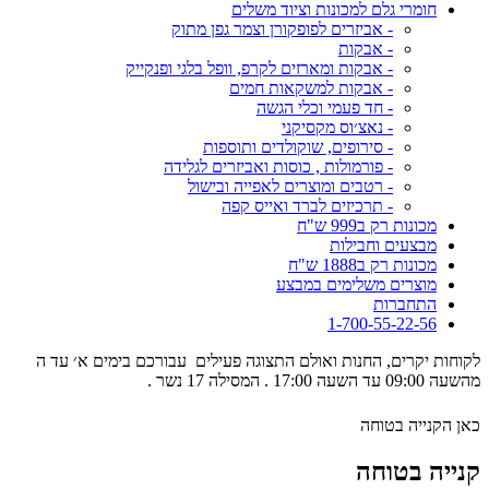
חומרי גלם למכונות וציוד משלים
- אביזרים לפופקורן וצמר גפן מתוק
- אבקות
- אבקות ומארזים לקרפ, וופל בלגי ופנקייק
- אבקות למשקאות חמים
- חד פעמי וכלי הגשה
- נאצ׳וס מקסיקני
- סירופים, שוקולדים ותוספות
- פורמולות , כוסות ואביזרים לגלידה
- רטבים ומוצרים לאפייה ובישול
- תרכיזים לברד ואייס קפה
מכונות רק ב999 ש"ח
מבצעים וחבילות
מכונות רק ב1888 ש"ח
מוצרים משלימים במבצע
התחברות
1-700-55-22-56
לקוחות יקרים, החנות ואולם התצוגה פעילים עבורכם בימים א׳ עד ה
מהשעה 09:00 עד השעה 17:00 . המסילה 17 נשר .
כאן הקנייה בטוחה
קנייה בטוחה