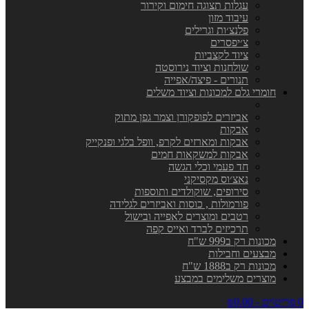
עגלות תצוגה חימום וקירור
עיבוד מזון
פלנצ׳ות וגרילים
צ׳יפסרים
ציוד לקצביות
שולחנות וציוד נירוסטה
תנורים - פיצה/אפייה
חומרי גלם למכונות וציוד משלים
אביזרים לפופקורן וצמר גפן מתוק
אבקות
אבקות ומארזים לקרפ, וופל בלגי ופנקייק
אבקות למשקאות חמים
חד פעמי וכלי הגשה
נאצ׳וס מקסיקני
סירופים, שוקולדים ותוספות
פורמולות , כוסות ואביזרים לגלידה
רטבים ומוצרים לאפייה ובישול
תרכיזים לברד ואייס קפה
מכונות רק ב999 ש"ח
מבצעים וחבילות
מכונות רק ב1888 ש"ח
מוצרים משלימים במבצע
0 פריט\ים - ₪0.00