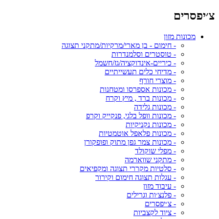
צ׳יפסרים
מכונות מזון
- חימום - בן מארי/מרקיות/מתקני תצוגה
- טוסטרים וסלמנדרות
- כיריים-אינדוקציה/גז/חשמל
- מדיחי כלים תעשייתיים
- מוצרי חורף
- מכונות אספרסו ומטחנות
- מכונות ברד , מיץ וקרח
- מכונות גלידה
- מכונות וופל בלגי, פנקייק וקרפ
- מכונות נקניקיות
- מכונות פלאפל אוטמטיות
- מכונות צמר גפן מתוק ופופקורן
- מפלי שוקולד
- מתקני שווארמה
- סלטיות מקררי תצוגה ומקפיאים
- עגלות תצוגה חימום וקירור
- עיבוד מזון
- פלנצ׳ות וגרילים
- צ׳יפסרים
- ציוד לקצביות