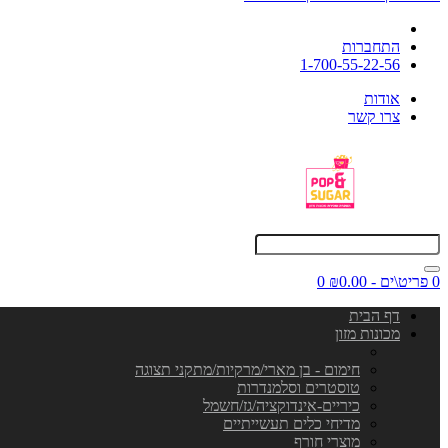
התחברות
1-700-55-22-56
אודות
צרו קשר
0 פריט\ים - ₪0.00
0
דף הבית
מכונות מזון
חימום - בן מארי/מרקיות/מתקני תצוגה
טוסטרים וסלמנדרות
כיריים-אינדוקציה/גז/חשמל
מדיחי כלים תעשייתיים
מוצרי חורף