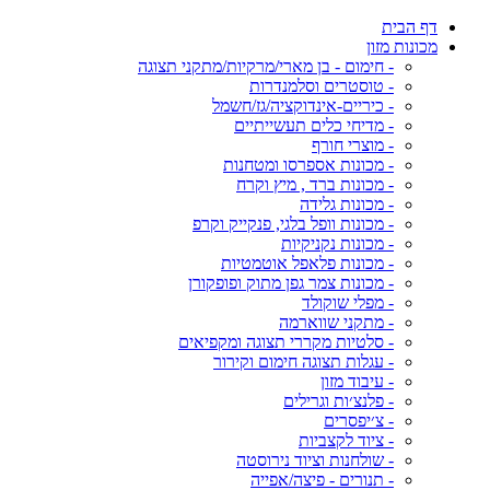
דף הבית
מכונות מזון
- חימום - בן מארי/מרקיות/מתקני תצוגה
- טוסטרים וסלמנדרות
- כיריים-אינדוקציה/גז/חשמל
- מדיחי כלים תעשייתיים
- מוצרי חורף
- מכונות אספרסו ומטחנות
- מכונות ברד , מיץ וקרח
- מכונות גלידה
- מכונות וופל בלגי, פנקייק וקרפ
- מכונות נקניקיות
- מכונות פלאפל אוטמטיות
- מכונות צמר גפן מתוק ופופקורן
- מפלי שוקולד
- מתקני שווארמה
- סלטיות מקררי תצוגה ומקפיאים
- עגלות תצוגה חימום וקירור
- עיבוד מזון
- פלנצ׳ות וגרילים
- צ׳יפסרים
- ציוד לקצביות
- שולחנות וציוד נירוסטה
- תנורים - פיצה/אפייה