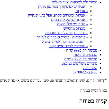
חומרי גלם למכונות וציוד משלים
- אביזרים לפופקורן וצמר גפן מתוק
- אבקות
- אבקות ומארזים לקרפ, וופל בלגי ופנקייק
- אבקות למשקאות חמים
- חד פעמי וכלי הגשה
- נאצ׳וס מקסיקני
- סירופים, שוקולדים ותוספות
- פורמולות , כוסות ואביזרים לגלידה
- רטבים ומוצרים לאפייה ובישול
- תרכיזים לברד ואייס קפה
מכונות רק ב999 ש"ח
מבצעים וחבילות
מכונות רק ב1888 ש"ח
מוצרים משלימים במבצע
התחברות
1-700-55-22-56
לקוחות יקרים, החנות ואולם התצוגה פעילים עבורכם בימים א׳ עד ה מהשעה 09:00 עד השעה 17:00 . המסילה 17 נ
כאן הקנייה בטוחה
קנייה בטוחה