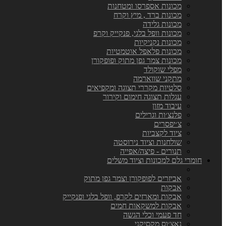
מכונות אספרסו ומטחנות
מכונות ברד , מיץ וקרח
מכונות גלידה
מכונות וופל בלגי, פנקייק וקרפ
מכונות נקניקיות
מכונות פלאפל אוטמטיות
מכונות צמר גפן מתוק ופופקורן
מפלי שוקולד
מתקני שווארמה
סלטיות מקררי תצוגה ומקפיאים
עגלות תצוגה חימום וקירור
עיבוד מזון
פלנצ׳ות וגרילים
צ׳יפסרים
ציוד לקצביות
שולחנות וציוד נירוסטה
תנורים - פיצה/אפייה
חומרי גלם למכונות וציוד משלים
אביזרים לפופקורן וצמר גפן מתוק
אבקות
אבקות ומארזים לקרפ, וופל בלגי ופנקייק
אבקות למשקאות חמים
חד פעמי וכלי הגשה
נאצ׳וס מקסיקני