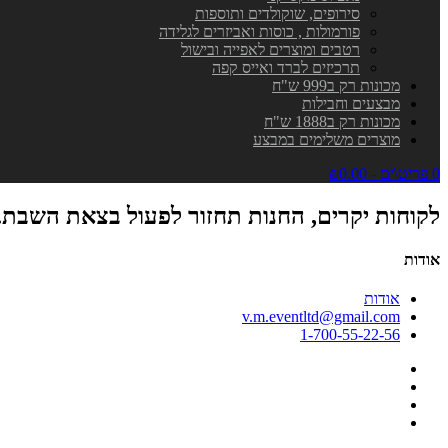
סירופים, שוקולדים ותוספות
פורמולות , כוסות ואביזרים לגלידה
רטבים ומוצרים לאפייה ובישול
תרכיזים לברד ואייס קפה
מכונות רק ב999 ש"ח
מבצעים וחבילות
מכונות רק ב1888 ש"ח
מוצרים משלימים במבצע
0 פריט\ים - ₪0.00
לקוחות יקרים, החנות תחזור לפעול בצאת השבת.
אודות
אודות
v.m.eventltd@gmail.com
1-700-55-22-56