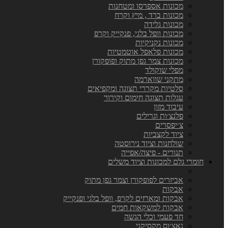
מכונות אספרסו ומטחנות
מכונות ברד , מיץ וקרח
מכונות גלידה
מכונות וופל בלגי, פנקייק וקרפ
מכונות נקניקיות
מכונות פלאפל אוטמטיות
מכונות צמר גפן מתוק ופופקורן
מפלי שוקולד
מתקני שווארמה
סלטיות מקררי תצוגה ומקפיאים
עגלות תצוגה חימום וקירור
עיבוד מזון
פלנצ׳ות וגרילים
צ׳יפסרים
ציוד לקצביות
שולחנות וציוד נירוסטה
תנורים - פיצה/אפייה
חומרי גלם למכונות וציוד משלים
אביזרים לפופקורן וצמר גפן מתוק
אבקות
אבקות ומארזים לקרפ, וופל בלגי ופנקייק
אבקות למשקאות חמים
חד פעמי וכלי הגשה
נאצ׳וס מקסיקני