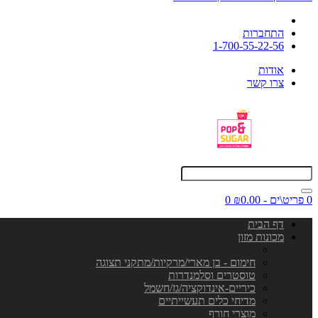
התחברות
1-700-55-22-56
אודות
צרו קשר
0 פריט\ים - ₪0.00
0
דף הבית
מכונות מזון
חימום - בן מארי/מרקיות/מתקני תצוגה
טוסטרים וסלמנדרות
כיריים-אינדוקציה/גז/חשמל
מדיחי כלים תעשייתיים
מוצרי חורף