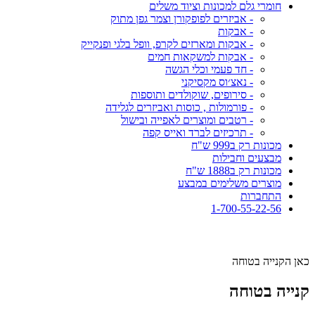
חומרי גלם למכונות וציוד משלים
- אביזרים לפופקורן וצמר גפן מתוק
- אבקות
- אבקות ומארזים לקרפ, וופל בלגי ופנקייק
- אבקות למשקאות חמים
- חד פעמי וכלי הגשה
- נאצ׳וס מקסיקני
- סירופים, שוקולדים ותוספות
- פורמולות , כוסות ואביזרים לגלידה
- רטבים ומוצרים לאפייה ובישול
- תרכיזים לברד ואייס קפה
מכונות רק ב999 ש"ח
מבצעים וחבילות
מכונות רק ב1888 ש"ח
מוצרים משלימים במבצע
התחברות
1-700-55-22-56
כאן הקנייה בטוחה
קנייה בטוחה