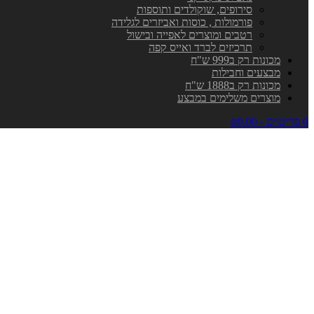
סירופים, שוקולדים ותוספות
פורמולות , כוסות ואביזרים לגלידה
רטבים ומוצרים לאפייה ובישול
תרכיזים לברד ואייס קפה
מכונות רק ב999 ש"ח
מבצעים וחבילות
מכונות רק ב1888 ש"ח
מוצרים משלימים במבצע
0 פריט\ים - ₪0.00