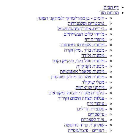
דף הבית
מכונות מזון
- חימום - בן מארי/מרקיות/מתקני תצוגה
- טוסטרים וסלמנדרות
- כיריים-אינדוקציה/גז/חשמל
- מדיחי כלים תעשייתיים
- מוצרי חורף
- מכונות אספרסו ומטחנות
- מכונות ברד , מיץ וקרח
- מכונות גלידה
- מכונות וופל בלגי, פנקייק וקרפ
- מכונות נקניקיות
- מכונות פלאפל אוטמטיות
- מכונות צמר גפן מתוק ופופקורן
- מפלי שוקולד
- מתקני שווארמה
- סלטיות מקררי תצוגה ומקפיאים
- עגלות תצוגה חימום וקירור
- עיבוד מזון
- פלנצ׳ות וגרילים
- צ׳יפסרים
- ציוד לקצביות
- שולחנות וציוד נירוסטה
- תנורים - פיצה/אפייה