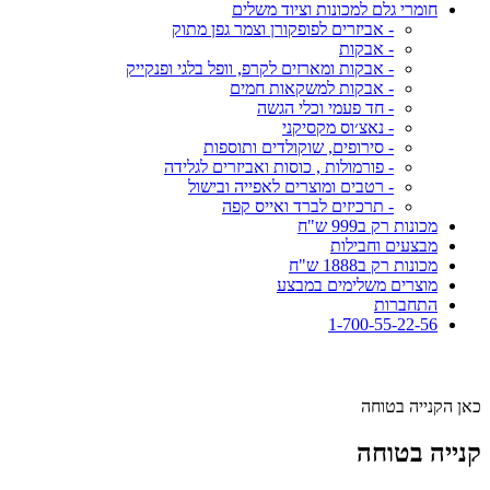
חומרי גלם למכונות וציוד משלים
- אביזרים לפופקורן וצמר גפן מתוק
- אבקות
- אבקות ומארזים לקרפ, וופל בלגי ופנקייק
- אבקות למשקאות חמים
- חד פעמי וכלי הגשה
- נאצ׳וס מקסיקני
- סירופים, שוקולדים ותוספות
- פורמולות , כוסות ואביזרים לגלידה
- רטבים ומוצרים לאפייה ובישול
- תרכיזים לברד ואייס קפה
מכונות רק ב999 ש"ח
מבצעים וחבילות
מכונות רק ב1888 ש"ח
מוצרים משלימים במבצע
התחברות
1-700-55-22-56
כאן הקנייה בטוחה
קנייה בטוחה