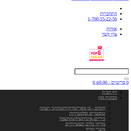
התחברות
1-700-55-22-56
אודות
צרו קשר
0 פריט\ים - ₪0.00
0
דף הבית
מכונות מזון
חימום - בן מארי/מרקיות/מתקני תצוגה
טוסטרים וסלמנדרות
כיריים-אינדוקציה/גז/חשמל
מדיחי כלים תעשייתיים
מוצרי חורף