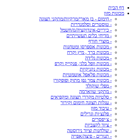
דף הבית
מכונות מזון
- חימום - בן מארי/מרקיות/מתקני תצוגה
- טוסטרים וסלמנדרות
- כיריים-אינדוקציה/גז/חשמל
- מדיחי כלים תעשייתיים
- מוצרי חורף
- מכונות אספרסו ומטחנות
- מכונות ברד , מיץ וקרח
- מכונות גלידה
- מכונות וופל בלגי, פנקייק וקרפ
- מכונות נקניקיות
- מכונות פלאפל אוטמטיות
- מכונות צמר גפן מתוק ופופקורן
- מפלי שוקולד
- מתקני שווארמה
- סלטיות מקררי תצוגה ומקפיאים
- עגלות תצוגה חימום וקירור
- עיבוד מזון
- פלנצ׳ות וגרילים
- צ׳יפסרים
- ציוד לקצביות
- שולחנות וציוד נירוסטה
- תנורים - פיצה/אפייה