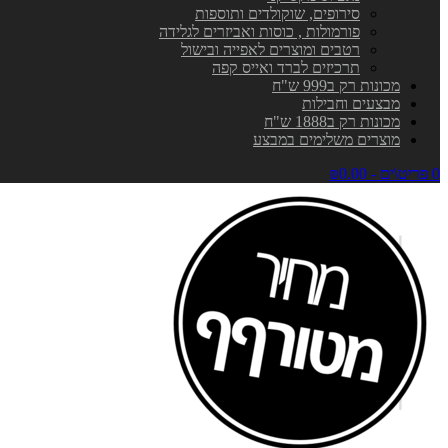
סירופים, שוקולדים ותוספות
פורמולות , כוסות ואביזרים לגלידה
רטבים ומוצרים לאפייה ובישול
תרכיזים לברד ואייס קפה
מכונות רק ב999 ש"ח
מבצעים וחבילות
מכונות רק ב1888 ש"ח
מוצרים משלימים במבצע
0 פריט\ים - ₪0.00