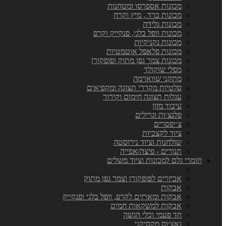
מכונות אספרסו ומטחנות
מכונות ברד , מיץ וקרח
מכונות גלידה
מכונות וופל בלגי, פנקייק וקרפ
מכונות נקניקיות
מכונות פלאפל אוטמטיות
מכונות צמר גפן מתוק ופופקורן
מפלי שוקולד
מתקני שווארמה
סלטיות מקררי תצוגה ומקפיאים
עגלות תצוגה חימום וקירור
עיבוד מזון
פלנצ׳ות וגרילים
צ׳יפסרים
ציוד לקצביות
שולחנות וציוד נירוסטה
תנורים - פיצה/אפייה
חומרי גלם למכונות וציוד משלים
אביזרים לפופקורן וצמר גפן מתוק
אבקות
אבקות ומארזים לקרפ, וופל בלגי ופנקייק
אבקות למשקאות חמים
חד פעמי וכלי הגשה
נאצ׳וס מקסיקני