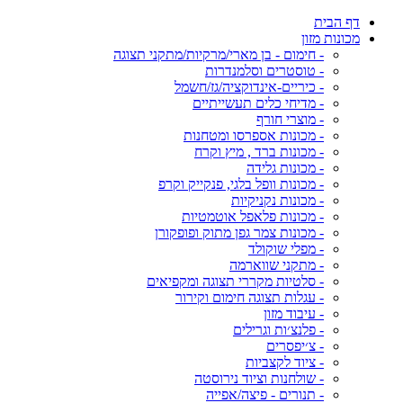
דף הבית
מכונות מזון
- חימום - בן מארי/מרקיות/מתקני תצוגה
- טוסטרים וסלמנדרות
- כיריים-אינדוקציה/גז/חשמל
- מדיחי כלים תעשייתיים
- מוצרי חורף
- מכונות אספרסו ומטחנות
- מכונות ברד , מיץ וקרח
- מכונות גלידה
- מכונות וופל בלגי, פנקייק וקרפ
- מכונות נקניקיות
- מכונות פלאפל אוטמטיות
- מכונות צמר גפן מתוק ופופקורן
- מפלי שוקולד
- מתקני שווארמה
- סלטיות מקררי תצוגה ומקפיאים
- עגלות תצוגה חימום וקירור
- עיבוד מזון
- פלנצ׳ות וגרילים
- צ׳יפסרים
- ציוד לקצביות
- שולחנות וציוד נירוסטה
- תנורים - פיצה/אפייה