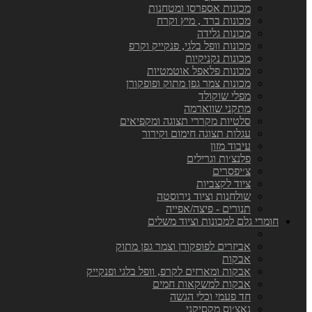
מכונות אספרסו ומטחנות
מכונות ברד , מיץ וקרח
מכונות גלידה
מכונות וופל בלגי, פנקייק וקרפ
מכונות נקניקיות
מכונות פלאפל אוטמטיות
מכונות צמר גפן מתוק ופופקורן
מפלי שוקולד
מתקני שווארמה
סלטיות מקררי תצוגה ומקפיאים
עגלות תצוגה חימום וקירור
עיבוד מזון
פלנצ׳ות וגרילים
צ׳יפסרים
ציוד לקצביות
שולחנות וציוד נירוסטה
תנורים - פיצה/אפייה
חומרי גלם למכונות וציוד משלים
אביזרים לפופקורן וצמר גפן מתוק
אבקות
אבקות ומארזים לקרפ, וופל בלגי ופנקייק
אבקות למשקאות חמים
חד פעמי וכלי הגשה
נאצ׳וס מקסיקני