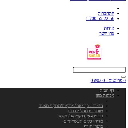
התחברות
1-700-55-22-56
אודות
צרו קשר
0 פריט\ים - ₪0.00
0
דף הבית
מכונות מזון
חימום - בן מארי/מרקיות/מתקני תצוגה
טוסטרים וסלמנדרות
כיריים-אינדוקציה/גז/חשמל
מדיחי כלים תעשייתיים
מוצרי חורף