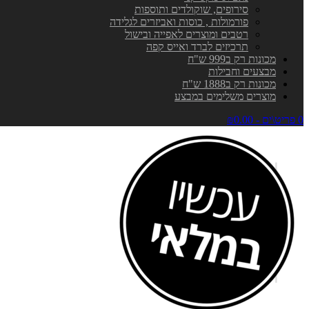
סירופים, שוקולדים ותוספות
פורמולות , כוסות ואביזרים לגלידה
רטבים ומוצרים לאפייה ובישול
תרכיזים לברד ואייס קפה
מכונות רק ב999 ש"ח
מבצעים וחבילות
מכונות רק ב1888 ש"ח
מוצרים משלימים במבצע
0 פריט\ים - ₪0.00