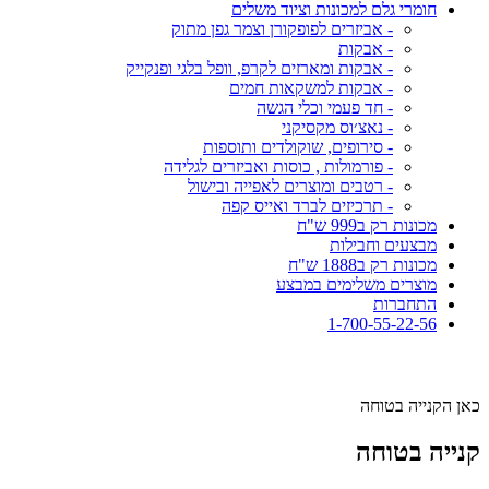
חומרי גלם למכונות וציוד משלים
- אביזרים לפופקורן וצמר גפן מתוק
- אבקות
- אבקות ומארזים לקרפ, וופל בלגי ופנקייק
- אבקות למשקאות חמים
- חד פעמי וכלי הגשה
- נאצ׳וס מקסיקני
- סירופים, שוקולדים ותוספות
- פורמולות , כוסות ואביזרים לגלידה
- רטבים ומוצרים לאפייה ובישול
- תרכיזים לברד ואייס קפה
מכונות רק ב999 ש"ח
מבצעים וחבילות
מכונות רק ב1888 ש"ח
מוצרים משלימים במבצע
התחברות
1-700-55-22-56
כאן הקנייה בטוחה
קנייה בטוחה