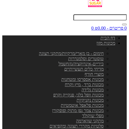
0 פריט\ים - ₪0.00
0
דף הבית
מכונות מזון
חימום - בן מארי/מרקיות/מתקני תצוגה
טוסטרים וסלמנדרות
כיריים-אינדוקציה/גז/חשמל
מדיחי כלים תעשייתיים
מוצרי חורף
מכונות אספרסו ומטחנות
מכונות ברד , מיץ וקרח
מכונות גלידה
מכונות וופל בלגי, פנקייק וקרפ
מכונות נקניקיות
מכונות פלאפל אוטמטיות
מכונות צמר גפן מתוק ופופקורן
מפלי שוקולד
מתקני שווארמה
סלטיות מקררי תצוגה ומקפיאים