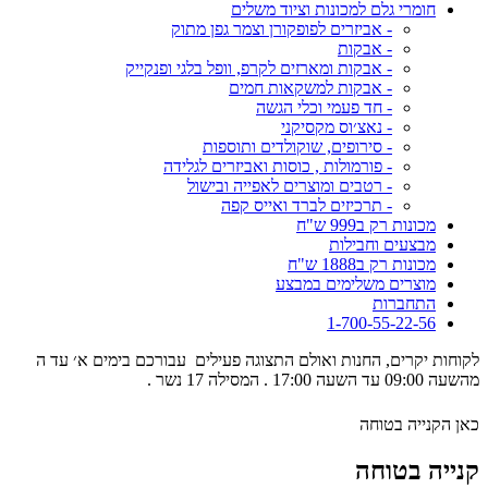
חומרי גלם למכונות וציוד משלים
- אביזרים לפופקורן וצמר גפן מתוק
- אבקות
- אבקות ומארזים לקרפ, וופל בלגי ופנקייק
- אבקות למשקאות חמים
- חד פעמי וכלי הגשה
- נאצ׳וס מקסיקני
- סירופים, שוקולדים ותוספות
- פורמולות , כוסות ואביזרים לגלידה
- רטבים ומוצרים לאפייה ובישול
- תרכיזים לברד ואייס קפה
מכונות רק ב999 ש"ח
מבצעים וחבילות
מכונות רק ב1888 ש"ח
מוצרים משלימים במבצע
התחברות
1-700-55-22-56
לקוחות יקרים, החנות ואולם התצוגה פעילים עבורכם בימים א׳ עד ה
מהשעה 09:00 עד השעה 17:00 . המסילה 17 נשר .
כאן הקנייה בטוחה
קנייה בטוחה