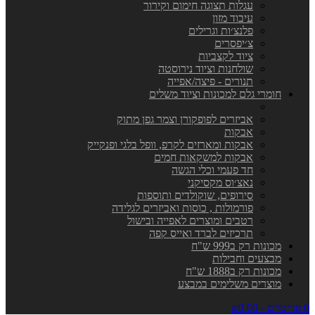
עגלות תצוגה חימום וקירור
עיבוד מזון
פלנצ׳ות וגרילים
צ׳יפסרים
ציוד לקצביות
שולחנות וציוד נירוסטה
תנורים - פיצה/אפייה
חומרי גלם למכונות וציוד משלים
אביזרים לפופקורן וצמר גפן מתוק
אבקות
אבקות ומארזים לקרפ, וופל בלגי ופנקייק
אבקות למשקאות חמים
חד פעמי וכלי הגשה
נאצ׳וס מקסיקני
סירופים, שוקולדים ותוספות
פורמולות , כוסות ואביזרים לגלידה
רטבים ומוצרים לאפייה ובישול
תרכיזים לברד ואייס קפה
מכונות רק ב999 ש"ח
מבצעים וחבילות
מכונות רק ב1888 ש"ח
מוצרים משלימים במבצע
0 פריט\ים - ₪0.00