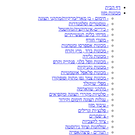
דף הבית
מכונות מזון
- חימום - בן מארי/מרקיות/מתקני תצוגה
- טוסטרים וסלמנדרות
- כיריים-אינדוקציה/גז/חשמל
- מדיחי כלים תעשייתיים
- מוצרי חורף
- מכונות אספרסו ומטחנות
- מכונות ברד , מיץ וקרח
- מכונות גלידה
- מכונות וופל בלגי, פנקייק וקרפ
- מכונות נקניקיות
- מכונות פלאפל אוטמטיות
- מכונות צמר גפן מתוק ופופקורן
- מפלי שוקולד
- מתקני שווארמה
- סלטיות מקררי תצוגה ומקפיאים
- עגלות תצוגה חימום וקירור
- עיבוד מזון
- פלנצ׳ות וגרילים
- צ׳יפסרים
- ציוד לקצביות
- שולחנות וציוד נירוסטה
- תנורים - פיצה/אפייה