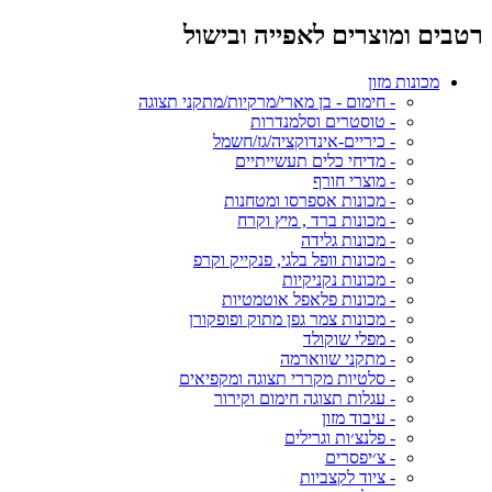
רטבים ומוצרים לאפייה ובישול
מכונות מזון
- חימום - בן מארי/מרקיות/מתקני תצוגה
- טוסטרים וסלמנדרות
- כיריים-אינדוקציה/גז/חשמל
- מדיחי כלים תעשייתיים
- מוצרי חורף
- מכונות אספרסו ומטחנות
- מכונות ברד , מיץ וקרח
- מכונות גלידה
- מכונות וופל בלגי, פנקייק וקרפ
- מכונות נקניקיות
- מכונות פלאפל אוטמטיות
- מכונות צמר גפן מתוק ופופקורן
- מפלי שוקולד
- מתקני שווארמה
- סלטיות מקררי תצוגה ומקפיאים
- עגלות תצוגה חימום וקירור
- עיבוד מזון
- פלנצ׳ות וגרילים
- צ׳יפסרים
- ציוד לקצביות