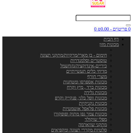
0 פריט\ים - ₪0.00
0
דף הבית
מכונות מזון
חימום - בן מארי/מרקיות/מתקני תצוגה
טוסטרים וסלמנדרות
כיריים-אינדוקציה/גז/חשמל
מדיחי כלים תעשייתיים
מוצרי חורף
מכונות אספרסו ומטחנות
מכונות ברד , מיץ וקרח
מכונות גלידה
מכונות וופל בלגי, פנקייק וקרפ
מכונות נקניקיות
מכונות פלאפל אוטמטיות
מכונות צמר גפן מתוק ופופקורן
מפלי שוקולד
מתקני שווארמה
סלטיות מקררי תצוגה ומקפיאים