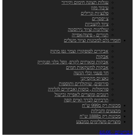
עגלות תצוגה חימום וקירור
עיבוד מזון
פלנצ׳ות וגרילים
צ׳יפסרים
ציוד לקצביות
שולחנות וציוד נירוסטה
תנורים - פיצה/אפייה
חומרי גלם למכונות וציוד משלים
אביזרים לפופקורן וצמר גפן מתוק
אבקות
אבקות ומארזים לקרפ, וופל בלגי ופנקייק
אבקות למשקאות חמים
חד פעמי וכלי הגשה
נאצ׳וס מקסיקני
סירופים, שוקולדים ותוספות
פורמולות , כוסות ואביזרים לגלידה
רטבים ומוצרים לאפייה ובישול
תרכיזים לברד ואייס קפה
מכונות רק ב999 ש"ח
מבצעים וחבילות
מכונות רק ב1888 ש"ח
מוצרים משלימים במבצע
0 פריט\ים - ₪0.00