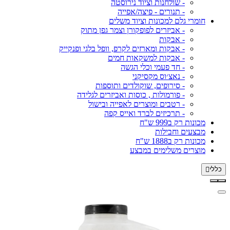
- שולחנות וציוד נירוסטה
- תנורים - פיצה/אפייה
חומרי גלם למכונות וציוד משלים
- אביזרים לפופקורן וצמר גפן מתוק
- אבקות
- אבקות ומארזים לקרפ, וופל בלגי ופנקייק
- אבקות למשקאות חמים
- חד פעמי וכלי הגשה
- נאצ׳וס מקסיקני
- סירופים, שוקולדים ותוספות
- פורמולות , כוסות ואביזרים לגלידה
- רטבים ומוצרים לאפייה ובישול
- תרכיזים לברד ואייס קפה
מכונות רק ב999 ש"ח
מבצעים וחבילות
מכונות רק ב1888 ש"ח
מוצרים משלימים במבצע
כללי