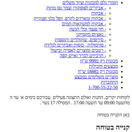
חומרי גלם למכונות וציוד משלים
- אביזרים לפופקורן וצמר גפן מתוק
- אבקות
- אבקות ומארזים לקרפ, וופל בלגי ופנקייק
- אבקות למשקאות חמים
- חד פעמי וכלי הגשה
- נאצ׳וס מקסיקני
- סירופים, שוקולדים ותוספות
- פורמולות , כוסות ואביזרים לגלידה
- רטבים ומוצרים לאפייה ובישול
- תרכיזים לברד ואייס קפה
מכונות רק ב999 ש"ח
מבצעים וחבילות
מכונות רק ב1888 ש"ח
מוצרים משלימים במבצע
התחברות
1-700-55-22-56
לקוחות יקרים, החנות ואולם התצוגה פעילים עבורכם בימים א׳ עד ה
מהשעה 09:00 עד השעה 17:00 . המסילה 17 נשר .
כאן הקנייה בטוחה
קנייה בטוחה