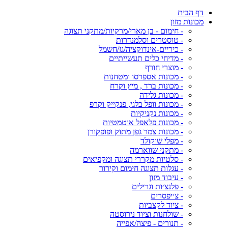
דף הבית
מכונות מזון
- חימום - בן מארי/מרקיות/מתקני תצוגה
- טוסטרים וסלמנדרות
- כיריים-אינדוקציה/גז/חשמל
- מדיחי כלים תעשייתיים
- מוצרי חורף
- מכונות אספרסו ומטחנות
- מכונות ברד , מיץ וקרח
- מכונות גלידה
- מכונות וופל בלגי, פנקייק וקרפ
- מכונות נקניקיות
- מכונות פלאפל אוטמטיות
- מכונות צמר גפן מתוק ופופקורן
- מפלי שוקולד
- מתקני שווארמה
- סלטיות מקררי תצוגה ומקפיאים
- עגלות תצוגה חימום וקירור
- עיבוד מזון
- פלנצ׳ות וגרילים
- צ׳יפסרים
- ציוד לקצביות
- שולחנות וציוד נירוסטה
- תנורים - פיצה/אפייה