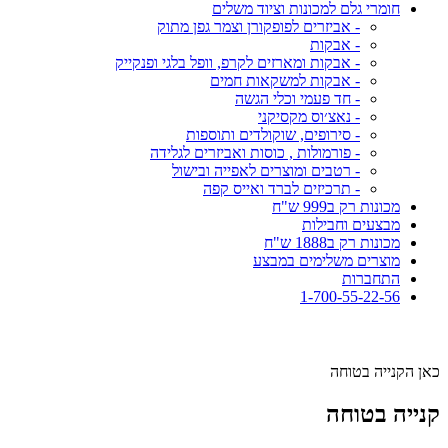
חומרי גלם למכונות וציוד משלים
- אביזרים לפופקורן וצמר גפן מתוק
- אבקות
- אבקות ומארזים לקרפ, וופל בלגי ופנקייק
- אבקות למשקאות חמים
- חד פעמי וכלי הגשה
- נאצ׳וס מקסיקני
- סירופים, שוקולדים ותוספות
- פורמולות , כוסות ואביזרים לגלידה
- רטבים ומוצרים לאפייה ובישול
- תרכיזים לברד ואייס קפה
מכונות רק ב999 ש"ח
מבצעים וחבילות
מכונות רק ב1888 ש"ח
מוצרים משלימים במבצע
התחברות
1-700-55-22-56
כאן הקנייה בטוחה
קנייה בטוחה