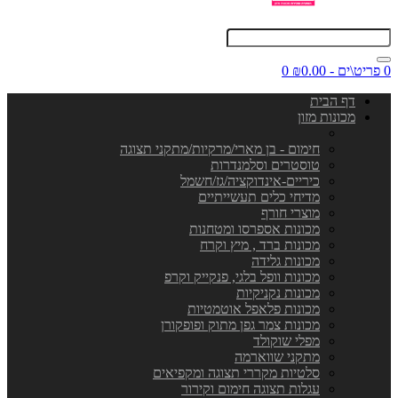
0 פריט\ים - ₪0.00
0
דף הבית
מכונות מזון
חימום - בן מארי/מרקיות/מתקני תצוגה
טוסטרים וסלמנדרות
כיריים-אינדוקציה/גז/חשמל
מדיחי כלים תעשייתיים
מוצרי חורף
מכונות אספרסו ומטחנות
מכונות ברד , מיץ וקרח
מכונות גלידה
מכונות וופל בלגי, פנקייק וקרפ
מכונות נקניקיות
מכונות פלאפל אוטמטיות
מכונות צמר גפן מתוק ופופקורן
מפלי שוקולד
מתקני שווארמה
סלטיות מקררי תצוגה ומקפיאים
עגלות תצוגה חימום וקירור