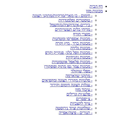
דף הבית
מכונות מזון
- חימום - בן מארי/מרקיות/מתקני תצוגה
- טוסטרים וסלמנדרות
- כיריים-אינדוקציה/גז/חשמל
- מדיחי כלים תעשייתיים
- מוצרי חורף
- מכונות אספרסו ומטחנות
- מכונות ברד , מיץ וקרח
- מכונות גלידה
- מכונות וופל בלגי, פנקייק וקרפ
- מכונות נקניקיות
- מכונות פלאפל אוטמטיות
- מכונות צמר גפן מתוק ופופקורן
- מפלי שוקולד
- מתקני שווארמה
- סלטיות מקררי תצוגה ומקפיאים
- עגלות תצוגה חימום וקירור
- עיבוד מזון
- פלנצ׳ות וגרילים
- צ׳יפסרים
- ציוד לקצביות
- שולחנות וציוד נירוסטה
- תנורים - פיצה/אפייה