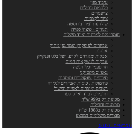
עיבוד מזון
פלנצ׳ות וגרילים
צ׳יפסרים
ציוד לקצביות
שולחנות וציוד נירוסטה
תנורים - פיצה/אפייה
חומרי גלם למכונות וציוד משלים
אביזרים לפופקורן וצמר גפן מתוק
אבקות
אבקות ומארזים לקרפ, וופל בלגי ופנקייק
אבקות למשקאות חמים
חד פעמי וכלי הגשה
נאצ׳וס מקסיקני
סירופים, שוקולדים ותוספות
פורמולות , כוסות ואביזרים לגלידה
רטבים ומוצרים לאפייה ובישול
תרכיזים לברד ואייס קפה
מכונות רק ב999 ש"ח
מבצעים וחבילות
מכונות רק ב1888 ש"ח
מוצרים משלימים במבצע
0 פריט\ים - ₪0.00